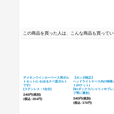
この商品を買った人は、こんな商品も買ってい
デメキンウインカーベース用ボル
【ホンダ純正】
トセット(いわゆるナベ皿ボルト
ヘッドライトケース内の特殊
です)
ト(Hナット)
[
ステンレス：1台分
]
[
6vダックス/シャリィやプレ
ブ等に適合
]
240
円
(税別)
340
円
(税別)
(
税込
:
264
円
)
(
税込
:
374
円
)