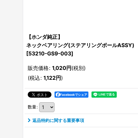
【ホンダ純正】
ネックベアリング(ステアリングボールASSY)
[
53210-GS9-003
]
販売価格
:
1,020
円
(税別)
(
税込
:
1,122
円
)
Facebookでシェア
数量
:
返品特約に関する重要事項