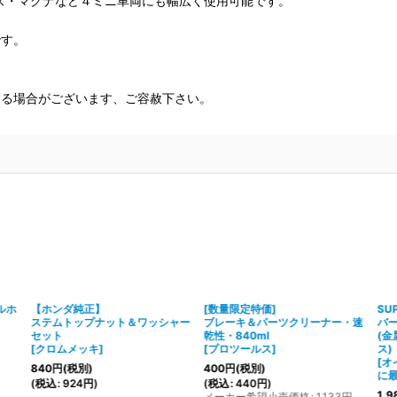
ズ・マグナなど４ミニ車両にも幅広く使用可能です。
です。
する場合がございます、ご容赦下さい。
ルホ
【ホンダ純正】
[数量限定特価]
SU
ステムトップナット＆ワッシャー
ブレーキ＆パーツクリーナー・速
バ
セット
乾性・840ml
(
[
クロムメッキ
]
[
プロツールス
]
ス)
[
オ
840
円
(税別)
400
円
(税別)
に最
(
税込
:
924
円
)
(
税込
:
440
円
)
1,9
メーカー希望小売価格
:
1,133
円