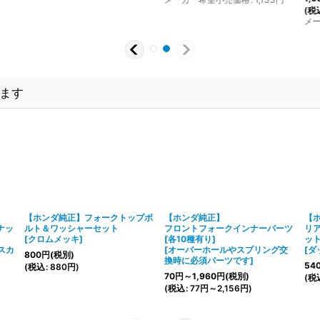
(
税
メ
ます
【ホンダ純正】フォークトップボ
【ホンダ純正】
【
ナッ
ルト＆ワッシャーセット
フロントフォークインナーパーツ
リ
[
クロムメッキ
]
[各10種有り]
ット
スカ
[
オーバーホールやスプリング交
[
ダ
800
円
(税別)
換時に必須パーツです
]
54
(
税込
:
880
円
)
70
円
～1,960
円
(税別)
(
税
(
税込
:
77
円
～2,156
円
)