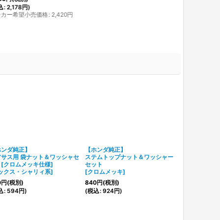
込
:
2,178
円
)
ーカー希望小売価格
:
2,420
円
ホンダ純正】
【ホンダ純正】
ショートフォ
アサス用 袋ナット＆ワッシャセ
ステムトップナット＆ワッシャー
[
デイトナ 727
[クロムメッキ仕様]
セット
2,100
円
(税別)
ックス・シャリィ系
]
[
クロムメッキ
]
(
税込
:
2,310
0
円
(税別)
840
円
(税別)
込
:
594
円
)
(
税込
:
924
円
)