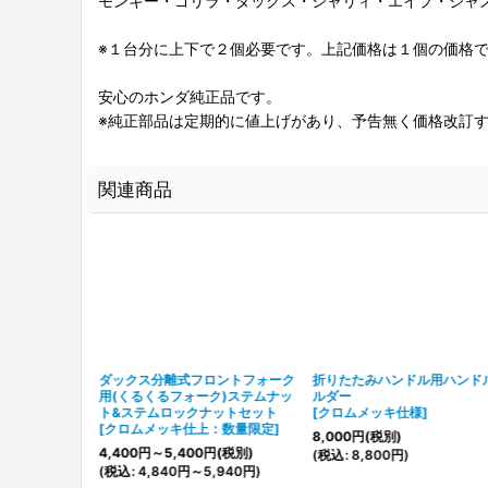
モンキー・ゴリラ・ダックス・シャリィ・エイプ・ジャ
※１台分に上下で２個必要です。上記価格は１個の価格
安心のホンダ純正品です。
※純正部品は定期的に値上げがあり、予告無く価格改訂
関連商品
ダックス分離式フロントフォーク
折りたたみハンドル用ハンド
インナーパーツ
用(くるくるフォーク)ステムナッ
ルダー
ト&ステムロックナットセット
[
クロムメッキ仕様
]
スプリング交
[
クロムメッキ仕上：数量限定
]
8,000
円
(税別)
です
]
4,400
円
～5,400
円
(税別)
(
税込
:
8,800
円
)
別)
(
税込
:
4,840
円
～5,940
円
)
6
円
)