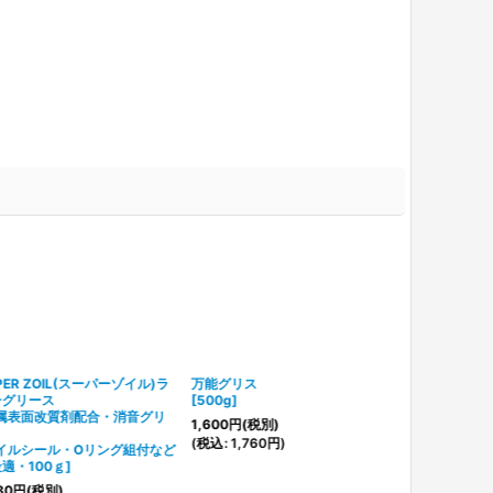
PER ZOIL(スーパーゾイル)ラ
万能グリス
ーグリース
[
500g
]
金属表面改質剤配合・消音グリ
1,600
円
(税別)
(
税込
:
1,760
円
)
イルシール・Oリング組付など
適・100ｇ
]
80
円
(税別)