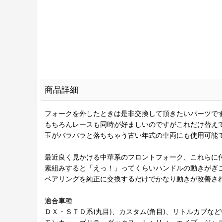
商品詳細
フォークを外したときは是非交換して頂きたいパーツで
もちろんレースも同時が好ましいのですがこれだけ替え
玉がバラバラと落ちちゃう古い年式の車両にも使用可能
最近良く見かける中華系のフロントフォーク、これらに
素組みすると「えっ！」ってくらいハンドルの動きがぎ
ベアリングを純正に交換するだけでかなり動きが改善さ
適合車種
ＤＸ・ＳＴＤ系(丸目)、カスタム(角目)、リトルカブな