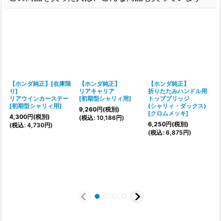
【ホンダ純正】[在庫限
【ホンダ純正】
【ホンダ純正】
り]
リアキャリア
折りたたみハンドル用
リアウインカーステー
[
初期型シャリィ用
]
トップブリッジ
[
初期型シャリィ用
]
(シャリィ・ダックス)
[
9,260
円
(税別)
[
クロムメッキ
]
4,300
円
(税別)
(
税込
:
10,186
円
)
6,250
円
(税別)
(
税込
:
4,730
円
)
(
(
税込
:
6,875
円
)