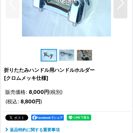
折りたたみハンドル用ハンドルホルダー
[
クロムメッキ仕様
]
販売価格
:
8,000
円
(税別)
(
税込
:
8,800
円
)
Facebookでシェア
返品特約に関する重要事項