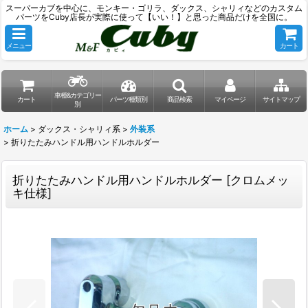
スーパーカブを中心に、モンキー・ゴリラ、ダックス、シャリィなどのカスタム
パーツをCuby店長が実際に使って【いい！】と思った商品だけを全国に。
メニュー
カート
車種&カテゴリー
カート
パーツ種類別
商品検索
マイページ
サイトマップ
別
ホーム
>
ダックス・シャリィ系
>
外装系
>
折りたたみハンドル用ハンドルホルダー
折りたたみハンドル用ハンドルホルダー
[
クロムメッ
キ仕様
]