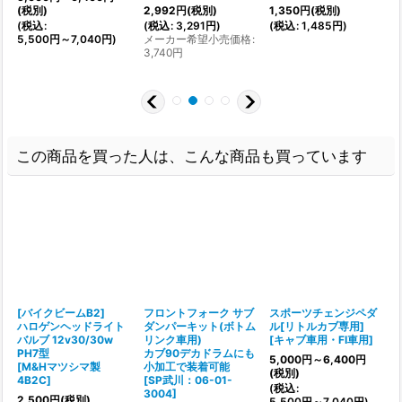
(税別)
2,992
円
(税別)
1,350
円
(税別)
1
(
税込
:
(
税込
:
3,291
円
)
(
税込
:
1,485
円
)
(
5,500
円
～7,040
円
)
メーカー希望小売価格
:
3,740
円
この商品を買った人は、こんな商品も買っています
[バイクビームB2]
フロントフォーク サブ
スポーツチェンジペダ
ハロゲンヘッドライト
ダンパーキット(ボトム
ル[リトルカブ専用]
バルブ 12v30/30w
リンク車用)
[
キャブ車用・FI車用
]
[
PH7型
カブ90デカドラムにも
5,000
円
～6,400
円
[
M&Hマツシマ製
小加工で装着可能
(税別)
4B2C
]
[
SP武川：06-01-
(
税込
:
(
3004
]
2,500
円
(税別)
5,500
円
～7,040
円
)