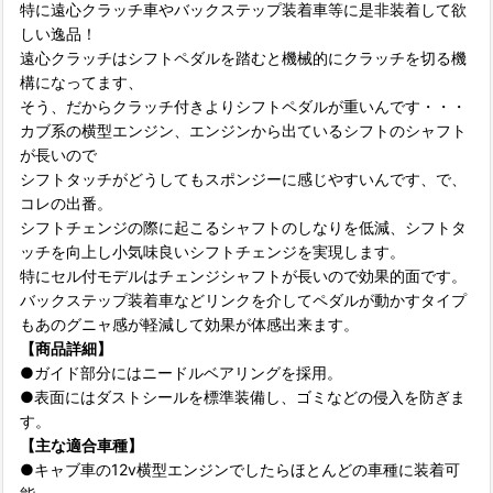
特に遠心クラッチ車やバックステップ装着車等に是非装着して欲
しい逸品！
遠心クラッチはシフトペダルを踏むと機械的にクラッチを切る機
構になってます、
そう、だからクラッチ付きよりシフトペダルが重いんです・・・
カブ系の横型エンジン、エンジンから出ているシフトのシャフト
が長いので
シフトタッチがどうしてもスポンジーに感じやすいんです、で、
コレの出番。
シフトチェンジの際に起こるシャフトのしなりを低減、シフトタ
ッチを向上し小気味良いシフトチェンジを実現します。
特にセル付モデルはチェンジシャフトが長いので効果的面です。
バックステップ装着車などリンクを介してペダルが動かすタイプ
もあのグニャ感が軽減して効果が体感出来ます。
【商品詳細】
●ガイド部分にはニードルベアリングを採用。
●表面にはダストシールを標準装備し、ゴミなどの侵入を防ぎま
す。
【主な適合車種】
●キャブ車の12v横型エンジンでしたらほとんどの車種に装着可