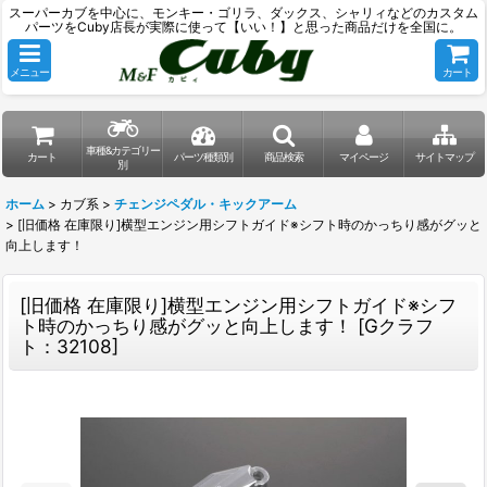
スーパーカブを中心に、モンキー・ゴリラ、ダックス、シャリィなどのカスタム
パーツをCuby店長が実際に使って【いい！】と思った商品だけを全国に。
メニュー
カート
車種&カテゴリー
カート
パーツ種類別
商品検索
マイページ
サイトマップ
別
ホーム
>
カブ系
>
チェンジペダル・キックアーム
>
[旧価格 在庫限り]横型エンジン用シフトガイド※シフト時のかっちり感がグッと
向上します！
[旧価格 在庫限り]横型エンジン用シフトガイド※シフ
ト時のかっちり感がグッと向上します！
[
Gクラフ
ト：32108
]