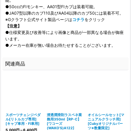
能。
●50ccのFIモンキー、AA01型FIカブは装着可能。
●JA07型以降のカブ110及びAA04以降のカブ50には装着不可。
※Gクラフト公式サイト製品ページは
コチラ
をクリック
【注意】
●仕様変更及び改善等により画像と商品が一部異なる場合が御座
います。
●メーカー在庫が無い場合お待たせすることがございます。
関連商品
スポーツチェンジペダ
浸透潤滑剤ラスペネ業
オイルシールセット[マ
ル[リトルカブ専用]
務用350ml【RP-C】
ニュアルクラッチ用]
メ
[
キャブ車用・FI車用
]
[
ワコーズ
[
Cubyオリジナルパー
[
(WAKO’S)A122
]
ツ※数量限定
]
5,000
円
～6,400
円