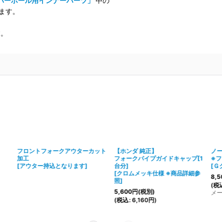
バーホール用インナーパーツ」
中の
ます。
す。
フロントフォークアウターカット
【ホンダ 純正】
ノ
加工
フォークパイプガイドキャップ[1
※
[
アウター持込となります
]
台分]
[
Ｇ
[
クロムメッキ仕様 ※商品詳細参
8,5
照
]
(
税
5,600
円
(税別)
メ
(
税込
:
6,160
円
)