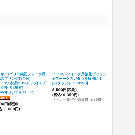
ンキー/ゴリラ純正フォーク用
ノーマルフォーク用強化ブッシュ
【ホンダ純正
スプリング[1台分]
※フォークのガタつき解消に！
フロントフォ
ーマル比約30%アップ[スプ
[
Ｇクラフト：33150
]
[各10種有り]
グ長 各4種有]
[
オーバーホー
8,500
円
(税別)
ubyオリジナルパーツ
]
換時に必須パ
(
税込
:
9,350
円
)
70
円
～1,960
メーカー希望小売価格
:
9,350
円
(
税込
:
77
円
～2
00
円
(税別)
込
:
3,080
円
)