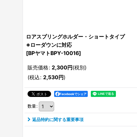
ロアスプリングホルダー・ショートタイプ
※ローダウンに対応
[
BPヤマトBPY-10016
]
販売価格
:
2,300
円
(税別)
(
税込
:
2,530
円
)
Facebookでシェア
数量
:
返品特約に関する重要事項