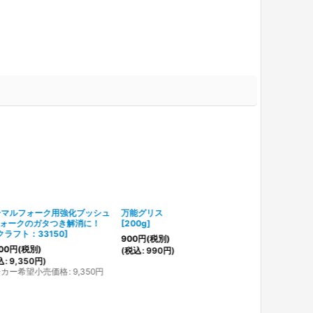
ーマルフォーク用強化ブッシュ
万能グリス
フォークのガタつき解消に！
[
200g
]
クラフト：33150
]
900
円
(税別)
00
円
(税別)
(
税込
:
990
円
)
込
:
9,350
円
)
ーカー希望小売価格
:
9,350
円