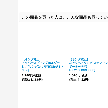
この商品を買った人は、こんな商品も買ってい
【ホンダ純正】
【ホンダ純正】
アッパースプリングホルダー
ネックベアリング(ステアリ
[
スプリングとの同時交換がオス
ボールASSY)
スメ
]
[
53210-GS9-003
]
1,260
円
(税別)
1,020
円
(税別)
(
税込
:
1,386
円
)
(
税込
:
1,122
円
)