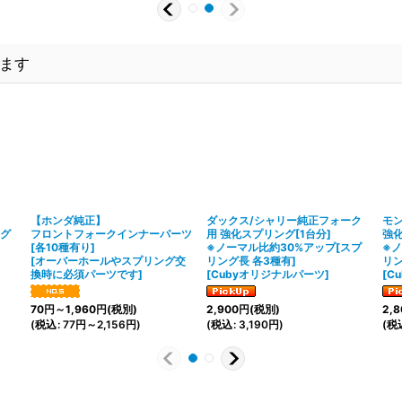
ます
【ホンダ純正】
ダックス/シャリー純正フォーク
モ
ング
フロントフォークインナーパーツ
用 強化スプリング[1台分]
強化
[各10種有り]
※ノーマル比約30%アップ[スプ
※ノ
[
オーバーホールやスプリング交
リング長 各3種有]
リン
換時に必須パーツです
]
[
Cubyオリジナルパーツ
]
[
C
70
円
～1,960
円
(税別)
2,900
円
(税別)
2,8
(
税込
:
77
円
～2,156
円
)
(
税込
:
3,190
円
)
(
税