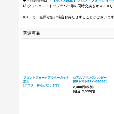
●本品装着時は
「【ホンダ純正】フロントフォークオー
(3)クッションストップラバー等の同時交換もオススメし
※メーカー在庫が無い場合お待たせすることがございま
関連商品
）
フロントフォークアウターカット
ロアスプリングホルダー
加工
[
BPヤマトBPY-09066
]
[
アウター持込となります
]
2,300
円
(税別)
(
税込
:
2,530
円
)