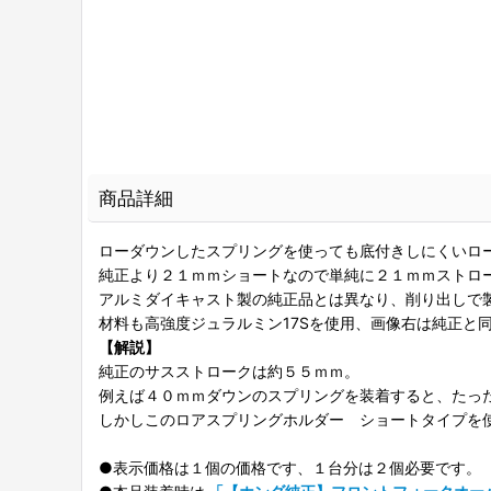
商品詳細
ローダウンしたスプリングを使っても底付きしにくいロ
純正より２１ｍｍショートなので単純に２１ｍｍストロ
アルミダイキャスト製の純正品とは異なり、削り出しで
材料も高強度ジュラルミン17Sを使用、画像右は純正と
【解説】
純正のサスストロークは約５５ｍｍ。
例えば４０ｍｍダウンのスプリングを装着すると、たっ
しかしこのロアスプリングホルダー ショートタイプを
●表示価格は１個の価格です、１台分は２個必要です。