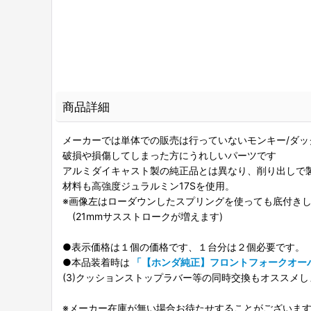
商品詳細
メーカーでは単体での販売は行っていないモンキー/ダ
破損や損傷してしまった方にうれしいパーツです
アルミダイキャスト製の純正品とは異なり、削り出しで
材料も高強度ジュラルミン17Sを使用。
※画像左はローダウンしたスプリングを使っても底付き
(21mmサスストロークが増えます)
●表示価格は１個の価格です、１台分は２個必要です。
●本品装着時は
「【ホンダ純正】フロントフォークオー
(3)クッションストップラバー等の同時交換もオススメし
※メーカー在庫が無い場合お待たせすることがございま