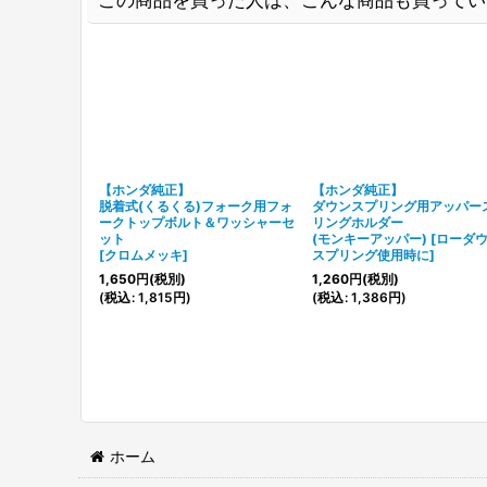
【ホンダ純正】
【ホンダ純正】
脱着式(くるくる)フォーク用フォ
ダウンスプリング用アッパー
ークトップボルト＆ワッシャーセ
リングホルダー
ット
(モンキーアッパー)
[
ローダ
[
クロムメッキ
]
スプリング使用時に
]
1,650
円
(税別)
1,260
円
(税別)
(
税込
:
1,815
円
)
(
税込
:
1,386
円
)
ホーム