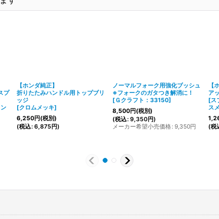
【ホンダ純正】
ノーマルフォーク用強化ブッシュ
【
スプ
折りたたみハンドル用トップブリ
※フォークのガタつき解消に！
ア
ッジ
[
Ｇクラフト：33150
]
[
ス
ウン
[
クロムメッキ
]
ス
8,500
円
(税別)
6,250
円
(税別)
1,2
(
税込
:
9,350
円
)
(
税込
:
6,875
円
)
メーカー希望小売価格
:
9,350
円
(
税