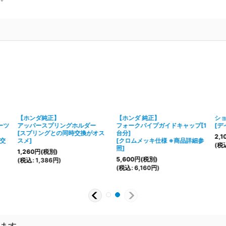
【ホンダ純正】
【ホンダ 純正】
シ
ーツ
アッパースプリングホルダー
フォークパイプガイドキャップ[1
[
デ
[
スプリングとの同時交換がオス
台分]
2,1
交
スメ
]
[
クロムメッキ仕様 ※商品詳細参
(
税
照
]
1,260
円
(税別)
5,600
円
(税別)
(
税込
:
1,386
円
)
(
税込
:
6,160
円
)
ます