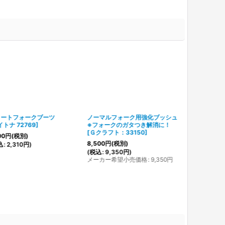
ョートフォークブーツ
ノーマルフォーク用強化ブッシュ
イトナ 72769
]
※フォークのガタつき解消に！
[
Ｇクラフト：33150
]
00
円
(税別)
8,500
円
(税別)
込
:
2,310
円
)
(
税込
:
9,350
円
)
メーカー希望小売価格
:
9,350
円