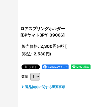
ロアスプリングホルダー
[
BPヤマトBPY-09066
]
販売価格
:
2,300
円
(税別)
(
税込
:
2,530
円
)
Facebookでシェア
数量
:
返品特約に関する重要事項