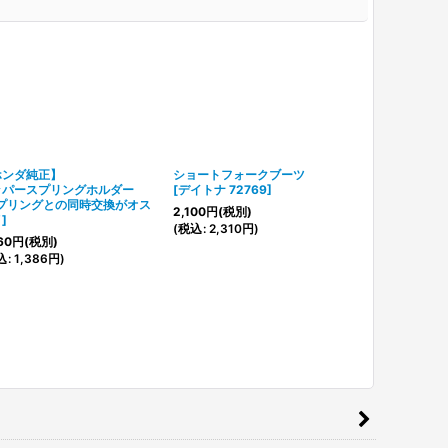
ホンダ純正】
ショートフォークブーツ
万能グリス
ッパースプリングホルダー
[
デイトナ 72769
]
[
500g
]
プリングとの同時交換がオス
2,100
円
(税別)
1,600
円
(税別
メ
]
(
税込
:
2,310
円
)
(
税込
:
1,760
60
円
(税別)
込
:
1,386
円
)