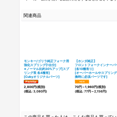
関連商品
モンキー/ゴリラ純正フォーク用
【ホンダ純正】
強化スプリング[1台分]
フロントフォークインナーパ
※ノーマル比約30%アップ[スプ
[各10種有り]
リング長 各4種有]
[
オーバーホールやスプリング
[
Cubyオリジナルパーツ
]
換時に必須パーツです
]
2,800
円
(税別)
70
円
～1,960
円
(税別)
(
税込
:
3,080
円
)
(
税込
:
77
円
～2,156
円
)
この商品を買った人は、こんな商品も買ってい