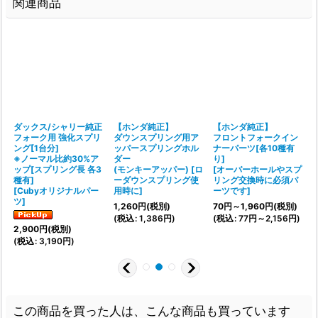
関連商品
ダックス/シャリー純正
【ホンダ純正】
【ホンダ純正】
フォーク用 強化スプリ
ダウンスプリング用ア
フロントフォークイン
ム
ング[1台分]
ッパースプリングホル
ナーパーツ[各10種有
※ノーマル比約30%ア
ダー
り]
[
ップ[スプリング長 各3
(モンキーアッパー)
[
ロ
[
オーバーホールやスプ
種有]
ーダウンスプリング使
リング交換時に必須パ
(
[
Cubyオリジナルパー
用時に
]
ーツです
]
ツ
]
1,260
円
(税別)
70
円
～1,960
円
(税別)
(
税込
:
1,386
円
)
(
税込
:
77
円
～2,156
円
)
2,900
円
(税別)
(
税込
:
3,190
円
)
この商品を買った人は、こんな商品も買っています