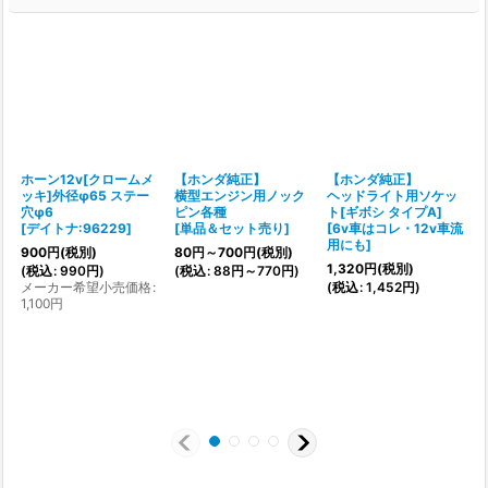
ホーン12v[クロームメ
【ホンダ純正】
【ホンダ純正】
ッキ]外径φ65 ステー
横型エンジン用ノック
ヘッドライト用ソケッ
穴φ6
ピン各種
ト[ギボシ タイプA]
[
デイトナ:96229
]
[
単品＆セット売り
]
[
6v車はコレ・12v車流
[
用にも
]
900
円
(税別)
80
円
～700
円
(税別)
3
1,320
円
(税別)
(
税込
:
990
円
)
(
税込
:
88
円
～770
円
)
(
メーカー希望小売価格
:
(
税込
:
1,452
円
)
1,100
円