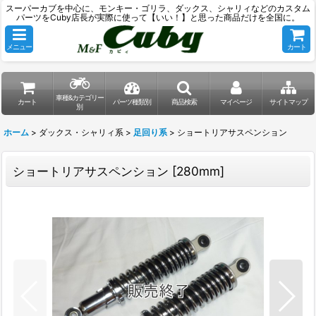
スーパーカブを中心に、モンキー・ゴリラ、ダックス、シャリィなどのカスタム
パーツをCuby店長が実際に使って【いい！】と思った商品だけを全国に。
メニュー
カート
車種&カテゴリー
カート
パーツ種類別
商品検索
マイページ
サイトマップ
別
ホーム
>
ダックス・シャリィ系
>
足回り系
>
ショートリアサスペンション
ショートリアサスペンション
[
280mm
]