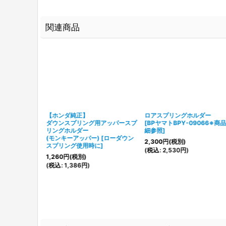
関連商品
アウターカット
【ホンダ純正】
ロアスプリングホルダー
ダウンスプリング用アッパースプ
[
BPヤマトBPY-09066※商
ります
]
リングホルダー
細参照
]
(モンキーアッパー)
[
ローダウン
2,300
円
(税別)
スプリング使用時に
]
(
税込
:
2,530
円
)
1,260
円
(税別)
(
税込
:
1,386
円
)