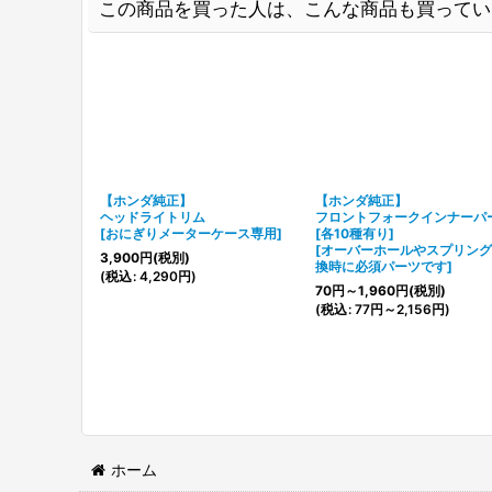
この商品を買った人は、こんな商品も買ってい
【ホンダ純正】
【ホンダ純正】
ヘッドライトリム
フロントフォークインナーパ
[
おにぎりメーターケース専用
]
[各10種有り]
[
オーバーホールやスプリング
3,900
円
(税別)
換時に必須パーツです
]
(
税込
:
4,290
円
)
70
円
～1,960
円
(税別)
(
税込
:
77
円
～2,156
円
)
ホーム