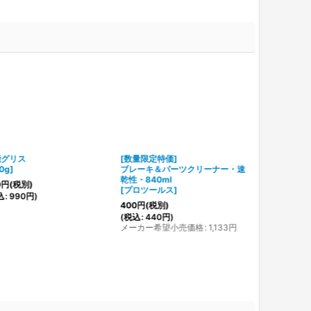
能グリス
[数量限定特価]
0g
]
ブレーキ＆パーツクリーナー・速
乾性・840ml
0
円
(税別)
[
プロツールス
]
込
:
990
円
)
400
円
(税別)
(
税込
:
440
円
)
メーカー希望小売価格
:
1,133
円