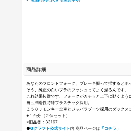
商品詳細
あなたのフロントフォーク、ブレーキ握って揺するとホ
そう、純正の白いプラのブッシュってよく減るんです。
これ効果抜群です、フォークがカチッと上下に動くよう
自己潤滑性特殊プラスチック採用。
Ｚ５０Ｊモンキー全車とジャバラブーツ採用のダックス
※１台分（２個セット）
※旧品番：33167
●
Gクラフト公式サイト
内 商品ページは
「コチラ」