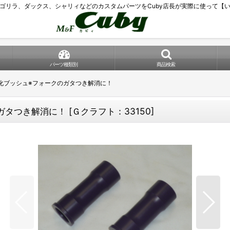
ゴリラ、ダックス、シャリィなどのカスタムパーツをCuby店長が実際に使って【
パーツ種類別
商品検索
化ブッシュ※フォークのガタつき解消に！
ガタつき解消に！
[
Ｇクラフト：33150
]