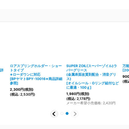
ロアスプリングホルダー・ショー
SUPER ZOIL(スーパーゾイル)ラ
万
品詳
トタイプ
バーグリース
[
20
※ローダウンに対応
(金属表面改質剤配合・消音グリ
90
[
BPヤマトBPY-10016※商品詳細
ス)
(
税
参照
]
[
オイルシール・Oリング組付など
に最適・100ｇ
]
2,300
円
(税別)
1,980
円
(税別)
(
税込
:
2,530
円
)
(
税込
:
2,178
円
)
メーカー希望小売価格
:
2,420
円