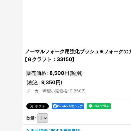
ノーマルフォーク用強化ブッシュ※フォークの
[
Ｇクラフト：33150
]
販売価格
:
8,500
円
(税別)
(
税込
:
9,350
円
)
メーカー希望小売価格
:
9,350
円
Facebookでシェア
数量
:
返品特約に関する重要事項