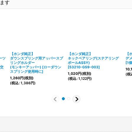
ます
【ホンダ純正】
【ホンダ純正】
【
ーツ
ダウンスプリング用アッパースプ
ネックベアリング(ステアリング
デ
リングホルダー
ボールASSY)
[
1
交
(モンキーアッパー)
[
ローダウン
[
53210-GS9-003
]
10,
スプリング使用時に
]
1,020
円
(税別)
(
税
1,260
円
(税別)
(
税込
:
1,122
円
)
(
税込
:
1,386
円
)