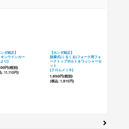
ホンダ純正】
【ホンダ純正】
ダックス/シ
メキンウインカー
脱着式(くるくる)フォーク用フォ
用 強化スプリ
個より
]
ークトップボルト＆ワッシャーセ
※ノーマル比約
ット
リング長 各3
100
円
(税別)
[
クロムメッキ
]
[
Cubyオリ
込
:
11,110
円
)
1,650
円
(税別)
(
税込
:
1,815
円
)
2,900
円
(税別
(
税込
:
3,190