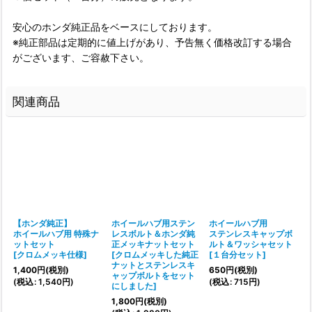
安心のホンダ純正品をベースにしております。
※純正部品は定期的に値上げがあり、予告無く価格改訂する場合
がございます、ご容赦下さい。
関連商品
【ホンダ純正】
ホイールハブ用ステン
ホイールハブ用
ホイールハブ用 特殊ナ
レスボルト＆ホンダ純
ステンレスキャップボ
ットセット
正メッキナットセット
ルト＆ワッシャセット
[
クロムメッキ仕様
]
[
クロムメッキした純正
[
１台分セット
]
ナットとステンレスキ
1,400
円
(税別)
650
円
(税別)
ャップボルトをセット
(
税込
:
1,540
円
)
(
税込
:
715
円
)
にしました
]
1,800
円
(税別)