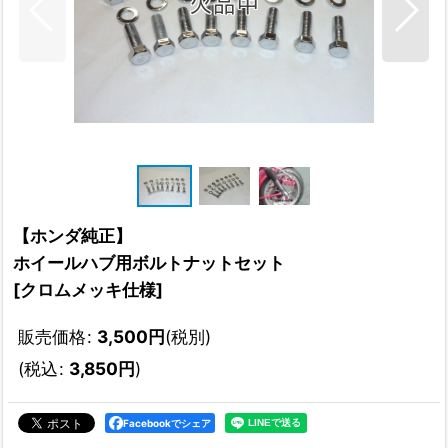
【ホンダ純正】
ホイールハブ用ボルトナットセット
[
クロムメッキ仕様
]
販売価格
:
3,500
円
(税別)
(
税込
:
3,850
円
)
Facebookでシェア