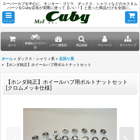
スーパーカブを中心に、モンキー・ゴリラ、ダックス、シャリィなどのカスタム
パーツをCuby店長が実際に使って【いい！】と思った商品だけを全国に。
メニュー
カート
車種&カテゴリー
カート
パーツ種類別
商品検索
マイページ
サイトマップ
別
ホーム
>
ダックス・シャリィ系
>
足回り系
>
【ホンダ純正】ホイールハブ用ボルトナットセット
【ホンダ純正】ホイールハブ用ボルトナットセット
[
クロムメッキ仕様
]