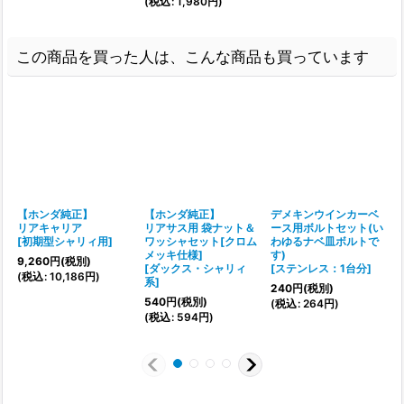
(
税込
:
1,980
円
)
この商品を買った人は、こんな商品も買っています
【ホンダ純正】
【ホンダ純正】
デメキンウインカーベ
リアキャリア
リアサス用 袋ナット＆
ース用ボルトセット(い
[
初期型シャリィ用
]
ワッシャセット[クロム
わゆるナベ皿ボルトで
メッキ仕様]
す)
9,260
円
(税別)
[
ダックス・シャリィ
[
ステンレス：1台分
]
(
税込
:
10,186
円
)
系
]
[
240
円
(税別)
540
円
(税別)
(
税込
:
264
円
)
(
税込
:
594
円
)
(