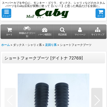
スーパーカブを中心に、モンキー・ゴリラ、ダックス、シャリィなどのカスタム
パーツをCuby店長が実際に使って【いい！】と思った商品だけを全国に。
メニュー
カート
車種&カテゴリー
カート
パーツ種類別
商品検索
マイページ
サイトマップ
別
ホーム
>
ダックス・シャリィ系
>
足回り系
>
ショートフォークブーツ
ショートフォークブーツ
[
デイトナ 72769
]