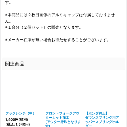
す。
※本商品には２枚目画像のアルミキャップは付属しておりませ
ん。
※１台分（２個セット）の販売となります。
※メーカー在庫が無い場合お待たせすることがございます。
関連商品
フックレンチ（中）
フロントフォークアウ
【ホンダ純正】
ターカット加工
ダウンスプリング用ア
1,400
円
(税別)
[
アウター持込となりま
ッパースプリングホル
[
(
税込
:
1,540
円
)
す
]
ダー