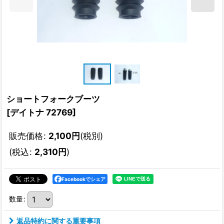
ショートフォークブーツ
[
デイトナ 72769
]
販売価格
:
2,100
円
(税別)
(
税込
:
2,310
円
)
Facebookでシェア
数量
:
返品特約に関する重要事項