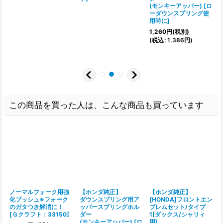
プ
(モンキーアッパー)
[
ロ
ーダウンスプリング使
(
用時に
]
1,260
円
(税別)
)
(
税込
:
1,386
円
)
この商品を買った人は、こんな商品も買っています
ノーマルフォーク用強
【ホンダ純正】
【ホンダ純正】
化ブッシュ※フォーク
ダウンスプリング用ア
[HONDA]フロントエン
のガタつき解消に！
ッパースプリングホル
ブレムセット/タイプ
[
[
Ｇクラフト：33150
]
ダー
1[ダックス/シャリィ
1
(モンキーアッパー)
[
ロ
用]