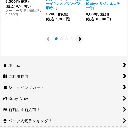
8,500
円
(税別)
ーダウンスプリング使
[
Cubyオリジナルステ
(
税込
:
9,350
円
)
(
用時に
]
ー付
]
メーカー希望小売価格
:
1
1,260
円
(税別)
6,000
円
(税別)
9,350
円
(
税込
:
1,386
円
)
(
税込
:
6,600
円
)
ホーム
ご利用案内
ショッピングカート
Cuby Now！
新商品＆新入荷！
パーツ人気ランキング！