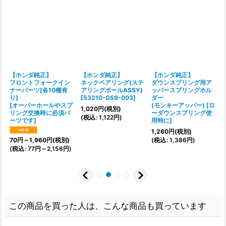
正
【ホンダ純正】
【ホンダ純正】
【ホンダ純正】
リ
フロントフォークイン
ネックベアリング(ステ
ダウンスプリング用ア
ナーパーツ[各10種有
アリングボールASSY)
ッパースプリングホル
り]
[
53210-GS9-003
]
ダー
[
3
[
オーバーホールやスプ
(モンキーアッパー)
[
ロ
1,020
円
(税別)
リング交換時に必須パ
ーダウンスプリング使
(
税込
:
1,122
円
)
(
ーツです
]
用時に
]
1,260
円
(税別)
9
(
税込
:
1,386
円
)
70
円
～1,960
円
(税別)
(
税込
:
77
円
～2,156
円
)
この商品を買った人は、こんな商品も買っています