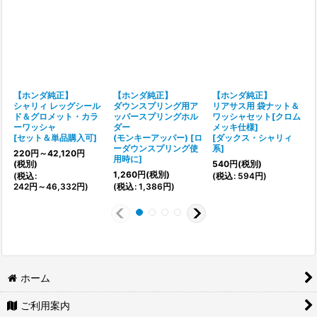
【ホンダ純正】
【ホンダ純正】
【ホンダ純正】
シャリィ レッグシール
ダウンスプリング用ア
リアサス用 袋ナット＆
ド＆グロメット・カラ
ッパースプリングホル
ワッシャセット[クロム
[
ーワッシャ
ダー
メッキ仕様]
[
セット＆単品購入可
]
(モンキーアッパー)
[
ロ
[
ダックス・シャリィ
(
ーダウンスプリング使
系
]
220
円
～42,120
円
用時に
]
(税別)
540
円
(税別)
1,260
円
(税別)
(
税込
:
(
税込
:
594
円
)
242
円
～46,332
円
)
(
税込
:
1,386
円
)
ホーム
ご利用案内