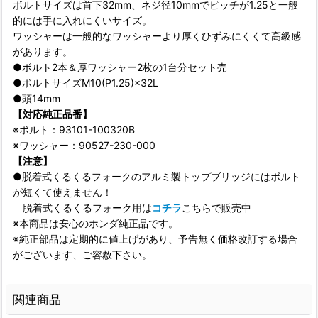
ボルトサイズは首下32mm、ネジ径10mmでピッチが1.25と一般
的には手に入れにくいサイズ。
ワッシャーは一般的なワッシャーより厚くひずみにくくて高級感
があります。
●ボルト2本＆厚ワッシャー2枚の1台分セット売
●ボルトサイズM10(P1.25)×32L
●頭14mm
【対応純正品番】
※ボルト：93101-100320B
※ワッシャー：90527-230-000
【注意】
●脱着式くるくるフォークのアルミ製トップブリッジにはボルト
が短くて使えません！
脱着式くるくるフォーク用は
コチラ
こちらで販売中
※本商品は安心のホンダ純正品です。
※純正部品は定期的に値上げがあり、予告無く価格改訂する場合
がございます、ご容赦下さい。
関連商品