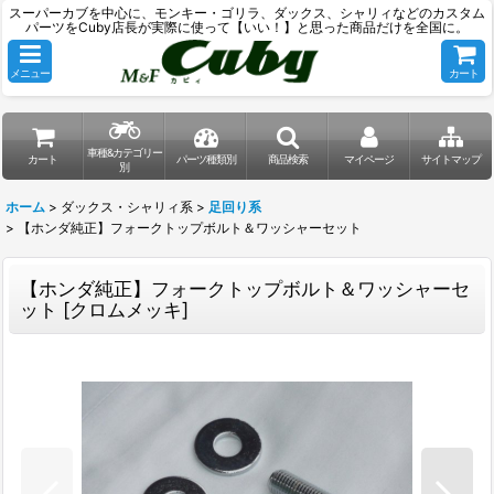
スーパーカブを中心に、モンキー・ゴリラ、ダックス、シャリィなどのカスタム
パーツをCuby店長が実際に使って【いい！】と思った商品だけを全国に。
メニュー
カート
車種&カテゴリー
カート
パーツ種類別
商品検索
マイページ
サイトマップ
別
ホーム
>
ダックス・シャリィ系
>
足回り系
>
【ホンダ純正】フォークトップボルト＆ワッシャーセット
【ホンダ純正】フォークトップボルト＆ワッシャーセ
ット
[
クロムメッキ
]