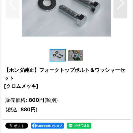
【ホンダ純正】フォークトップボルト＆ワッシャーセ
ット
[
クロムメッキ
]
販売価格
:
800
円
(税別)
(
税込
:
880
円
)
Facebookでシェア