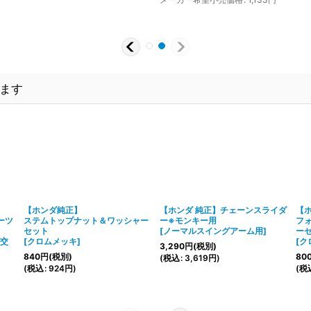
ます
【ホンダ純正】
【ホンダ 純正】チェーンスライダ
【
ーツ
ステムトップナット＆ワッシャー
ー※モンキー用
フ
セット
[
ノーマルスイングアーム用
]
ー
交
[
クロムメッキ
]
[
ク
3,290
円
(税別)
840
円
(税別)
80
(
税込
:
3,619
円
)
(
税込
:
924
円
)
(
税