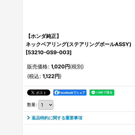
【ホンダ純正】
ネックベアリング(ステアリングボールASSY)
[
53210-GS9-003
]
販売価格
:
1,020
円
(税別)
(
税込
:
1,122
円
)
Facebookでシェア
数量
:
返品特約に関する重要事項