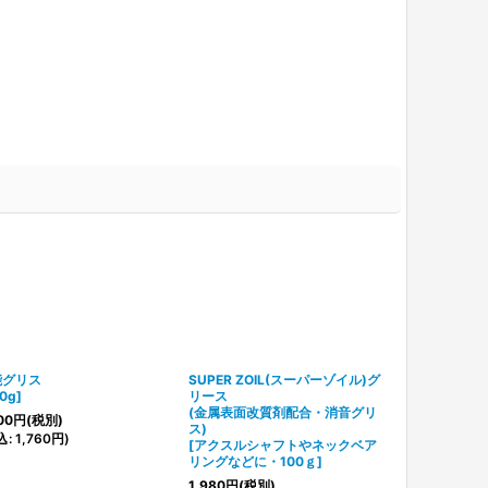
能グリス
SUPER ZOIL(スーパーゾイル)グ
0g
]
リース
(金属表面改質剤配合・消音グリ
00
円
(税別)
ス)
込
:
1,760
円
)
[
アクスルシャフトやネックベア
リングなどに・100ｇ
]
1,980
円
(税別)