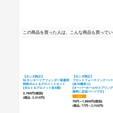
この商品を買った人は、こんな商品も買ってい
【ホンダ純正】
【ホンダ純正】
5Lモンキーリアフェンダー装着用
フロントフォークインナーパ
特殊ボルト＆グロメットセット
[各10種有り]
[
ボルト＆グロメット各4個
]
[
オーバーホールやスプリング
換時に必須パーツです
]
2,740
円
(税別)
(
税込
:
3,014
円
)
70
円
～1,960
円
(税別)
(
税込
:
77
円
～2,156
円
)