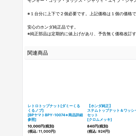
モンキー・ゴリラ・ダックス・シャリィ・エイプ・ジャ
※１台分に上下で２個必要です。上記価格は１個の価格
安心のホンダ純正品です。
※純正部品は定期的に値上げがあり、予告無く価格改訂
関連商品
ル用ハンドルホ
レトロトップナット[ダミーくる
【ホンダ純正】
くるノブ]
ステムトップナット＆ワッシ
]
[
BPヤマトBPY-10074※商品詳細
セット
参照
]
[
クロムメッキ
]
10,000
円
(税別)
840
円
(税別)
(
税込
:
11,000
円
)
(
税込
:
924
円
)