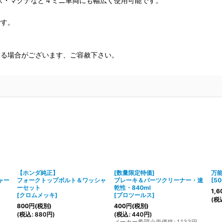
ズ・マグナなど４ミニ車両にも幅広く使用可能です。
です。
する場合がございます、ご容赦下さい。
【ホンダ純正】
[数量限定特価]
万
ャー
フォークトップボルト＆ワッシャ
ブレーキ＆パーツクリーナー・速
[
50
ーセット
乾性・840ml
1,6
[
クロムメッキ
]
[
プロツールス
]
(
税
800
円
(税別)
400
円
(税別)
(
税込
:
880
円
)
(
税込
:
440
円
)
メーカー希望小売価格
:
1,133
円