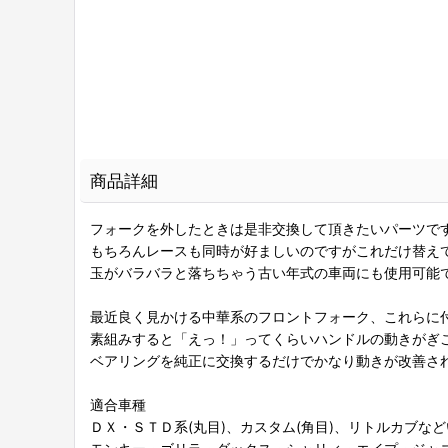
商品詳細
フォークを外したときは是非交換して頂きたいパーツで
もちろんレースも同時が好ましいのですがこれだけ替え
玉がバラバラと落ちちゃう古い年式の車両にも使用可能
最近良く見かける中華系のフロントフォーク、これらに
素組みすると「えっ！」ってくらいハンドルの動きがぎ
ベアリングを純正に交換するだけでかなり動きが改善さ
適合車種
ＤＸ・ＳＴＤ系(丸目)、カスタム(角目)、リトルカブな