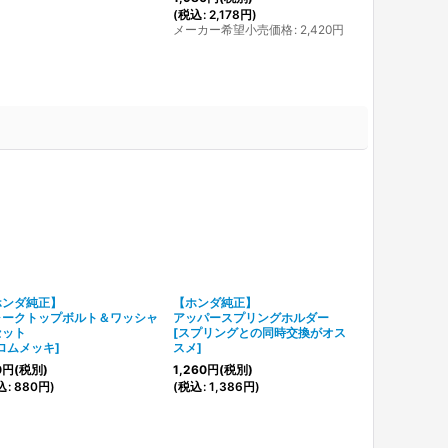
(
税込
:
2,178
円
)
メーカー希望小売価格
:
2,420
円
ホンダ純正】
【ホンダ純正】
ロアスプリン
ォークトップボルト＆ワッシャ
アッパースプリングホルダー
トタイプ
セット
[
スプリングとの同時交換がオス
※ローダウン
ロムメッキ
]
スメ
]
[
BPヤマトBPY
0
円
(税別)
1,260
円
(税別)
2,300
円
(税別
込
:
880
円
)
(
税込
:
1,386
円
)
(
税込
:
2,530