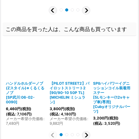
この商品を買った人は、こんな商品も買っています
ハンドルホルダーノブ
【PILOT STREET2】パ
SPIIハイパワーイグニ
(Zスタイル)※くるくる
イロットストリート2
ッションコイル装着用
ノブ
[90/90-10 50P TL]
ステー
[
[
SP武川:06-02-
[
MICHELIN:ミシュラ
[5Lモンキー(12vキャ
[
0090
]
ン
]
ブ車)専用]
[
Cubyオリジナルパー
6,460
円
(税別)
3,800
円
(税別)
5
ツ
]
(
税込
:
7,106
円
)
(
税込
:
4,180
円
)
(
3,200
円
(税別)
メーカー希望小売価格
:
メーカー希望小売価格
:
7,480
円
9,882
円
(
税込
:
3,520
円
)
1