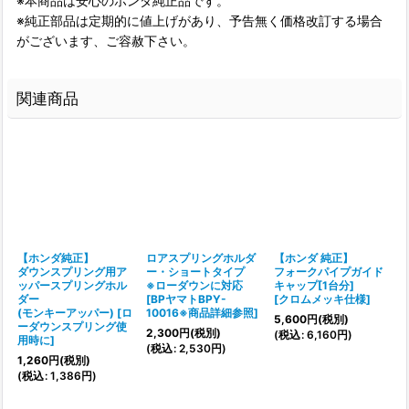
※本商品は安心のホンダ純正品です。
※純正部品は定期的に値上げがあり、予告無く価格改訂する場合
がございます、ご容赦下さい。
関連商品
【ホンダ純正】
ロアスプリングホルダ
【ホンダ 純正】
ダウンスプリング用ア
ー・ショートタイプ
フォークパイプガイド
ッパースプリングホル
※ローダウンに対応
キャップ[1台分]
ダー
[
BPヤマトBPY-
[
クロムメッキ仕様
]
[
(モンキーアッパー)
[
ロ
10016※商品詳細参照
]
5,600
円
(税別)
ーダウンスプリング使
2,300
円
(税別)
(
税込
:
6,160
円
)
用時に
]
(
税込
:
2,530
円
)
(
1,260
円
(税別)
(
税込
:
1,386
円
)