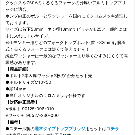
ダックスやZ50Aのくるくるフォークの分厚いアルミトップブリ
ッジに適合、
ホンダ純正のボルトとワッシャーを国内にてクロムメッキ処理し
ております。
サイズは首下50mm、ネジ径10mmでピッチが1.25と一般的には
手に入れにくいサイズ。
※5Lモンキー用などのフォークトップボルト(首下32mm)は脱着
式くるくるフォークには短くて使えません！
純正ワッシャーは一般的なワッシャーより厚くひずみにくくて高
級感があります。
【商品詳細】
●ボルト2本＆厚ワッシャ2枚の1台分セット売
●ボルトサイズM10×50
●頭14ｍｍ
●当店オリジナルのクロムメッキ仕様です
【対応純正品番】
※ボルト 90125-098-010
※ワッシャ 90527-230-000
【備考】
●スチール製の
通常タイプトップブリッジ
用セットは
コチラ