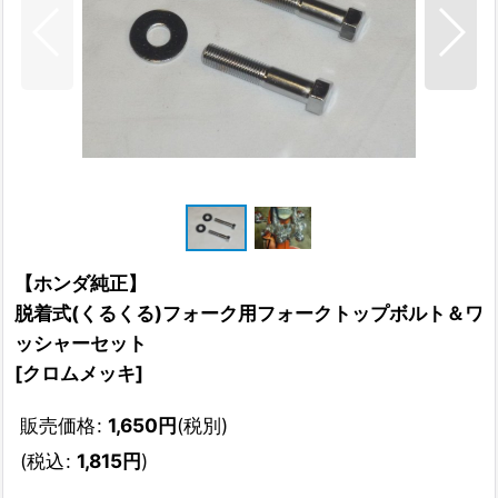
【ホンダ純正】
脱着式(くるくる)フォーク用フォークトップボルト＆ワ
ッシャーセット
[
クロムメッキ
]
販売価格
:
1,650
円
(税別)
(
税込
:
1,815
円
)