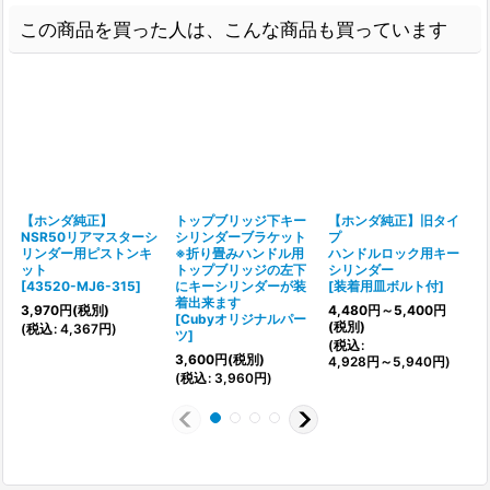
この商品を買った人は、こんな商品も買っています
【ホンダ純正】
トップブリッジ下キー
【ホンダ純正】旧タイ
NSR50リアマスターシ
シリンダーブラケット
プ
リンダー用ピストンキ
※折り畳みハンドル用
ハンドルロック用キー
ット
トップブリッジの左下
シリンダー
[
43520-MJ6-315
]
にキーシリンダーが装
[
装着用皿ボルト付
]
[
着出来ます
3,970
円
(税別)
4,480
円
～5,400
円
[
Cubyオリジナルパー
(税別)
(
税込
:
4,367
円
)
ツ
]
(
税込
:
(
3,600
円
(税別)
4,928
円
～5,940
円
)
4
(
税込
:
3,960
円
)