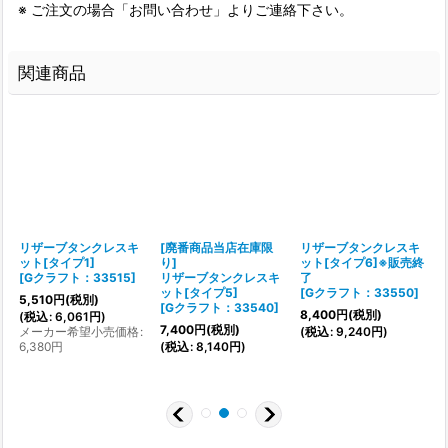
※ ご注文の場合「お問い合わせ」よりご連絡下さい。
関連商品
リザーブタンクレスキ
[廃番商品当店在庫限
リザーブタンクレスキ
シ
ット[タイプ1]
り]
ット[タイプ6]※販売終
[
Gクラフト：33515
]
リザーブタンクレスキ
了
[
ット[タイプ5]
[
Gクラフト：33550
]
5,510
円
(税別)
7
[
Gクラフト：33540
]
8,400
円
(税別)
(
税込
:
6,061
円
)
(
7,400
円
(税別)
メーカー希望小売価格
:
(
税込
:
9,240
円
)
6,380
円
(
税込
:
8,140
円
)
9