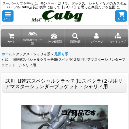
スーパーカブを中心に、モンキー・ゴリラ、ダックス、シャリィなどのカスタム
パーツをCuby店長が実際に使って【いい！】と思った商品だけを全国に。
メニュー
カート
車種&カテゴリー
カート
パーツ種類別
商品検索
マイページ
サイトマップ
別
ホーム
>
ダックス・シャリィ系
>
足回り系
>
武川 旧乾式スペシャルクラッチ(旧スペクラ)２型用リアマスターシリンダーブ
ラケット・シャリィ用
武川 旧乾式スペシャルクラッチ(旧スペクラ)２型用リ
アマスターシリンダーブラケット・シャリィ用