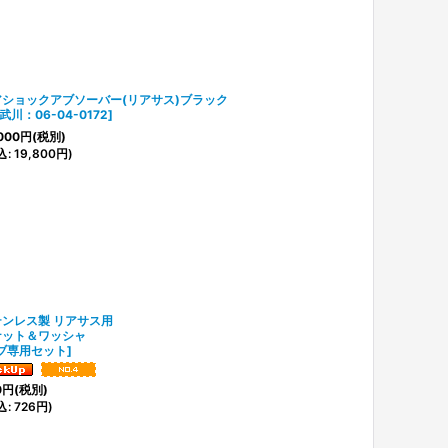
アショックアブソーバー(リアサス)ブラック
武川：06-04-0172
]
000
円
(税別)
込
:
19,800
円
)
テンレス製 リアサス用
ナット＆ワッシャ
ブ専用セット
]
0
円
(税別)
込
:
726
円
)