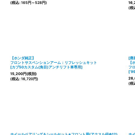
(
税込
:
165
円
～528
円
)
16,
(
税
【ホンダ純正】
[廃
フロントサスペンションアーム：リフレッシュキット
【
[
カブ50カスタム(角目)アンチリフト車専用
]
フ
[
’
15,200
円
(税別)
26,
(
税込
:
16,720
円
)
(
税
ホイールベアリング＆シールセット※フロント用(アクスル径Φ12)
ホイ