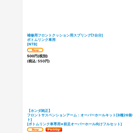
補修用フロントクッション用スプリング[1台分]
ボトムリンク車用
[
NTB
]
500
円
(税別)
(
税込
:
550
円
)
【ホンダ純正】
フロントサスペンションアーム：オーバーホールキット[8種26個
ト]
[
ボトムリンク車専用※前足オーバーホール向けフルセット
]