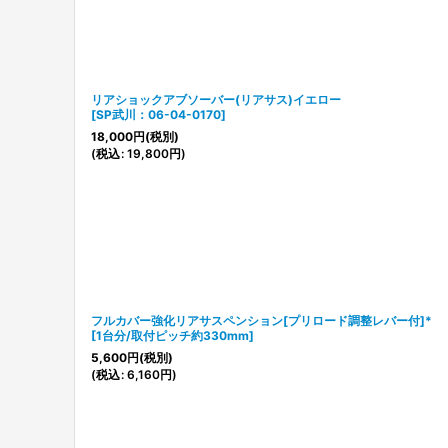
リアショックアブソーバー(リアサス)イエロー
[
SP武川：06-04-0170
]
18,000
円
(税別)
(
税込
:
19,800
円
)
フルカバー強化リアサスペンション[プリロード調整レバー付]*
[
1台分/取付ピッチ約330mm
]
5,600
円
(税別)
(
税込
:
6,160
円
)