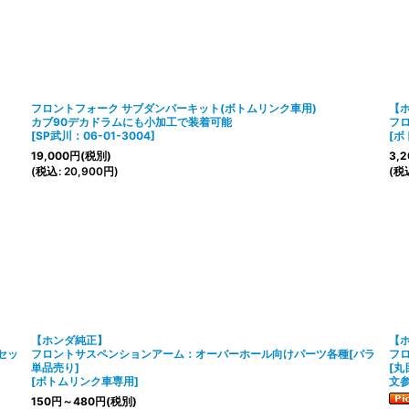
フロントフォーク サブダンパーキット(ボトムリンク車用)
【
カブ90デカドラムにも小加工で装着可能
フ
[
SP武川：06-01-3004
]
[
ボ
19,000
円
(税別)
3,2
(
税込
:
20,900
円
)
(
税
【ホンダ純正】
【
セッ
フロントサスペンションアーム：オーバーホール向けパーツ各種[バラ
フ
単品売り]
[
丸
[
ボトムリンク車専用
]
文
150
円
～480
円
(税別)