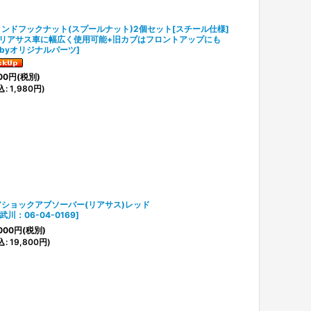
ンドフックナット(スプールナット)2個セット[スチール仕様]
本リアサス車に幅広く使用可能+旧カブはフロントアップにも
ubyオリジナルパーツ
]
00
円
(税別)
込
:
1,980
円
)
アショックアブソーバー(リアサス)レッド
武川：06-04-0169
]
000
円
(税別)
込
:
19,800
円
)