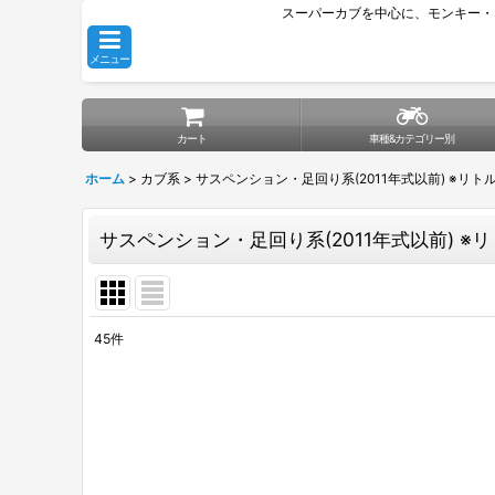
スーパーカブを中心に、モンキー・
メニュー
カート
車種&カテゴリー別
ホーム
>
カブ系
>
サスペンション・足回り系(2011年式以前) ※リ
サスペンション・足回り系(2011年式以前) ※
45
件
表示数
:
並び順
: