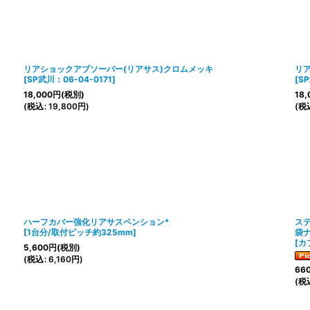
リアショックアブソーバー(リアサス)クロムメッキ
リ
[
SP武川：06-04-0171
]
[
SP
18,000
円
(税別)
18,
(
税込
:
19,800
円
)
(
税
ハーフカバー強化リアサスペンション*
ス
[
1台分/取付ピッチ約325mm
]
袋
[
カ
5,600
円
(税別)
(
税込
:
6,160
円
)
66
(
税