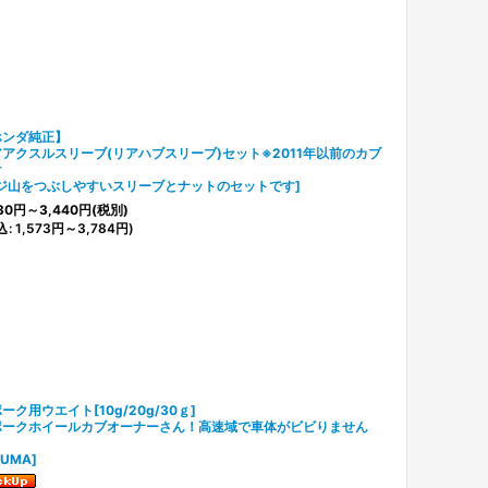
ホンダ純正】
アクスルスリーブ(リアハブスリーブ)セット※2011年以前のカブ
け
ジ山をつぶしやすいスリーブとナットのセットです
]
30
円
～3,440
円
(税別)
込
:
1,573
円
～3,784
円
)
ーク用ウエイト[10g/20g/30ｇ]
ポークホイールカブオーナーさん！高速域で車体がビビりません
？
ZUMA
]