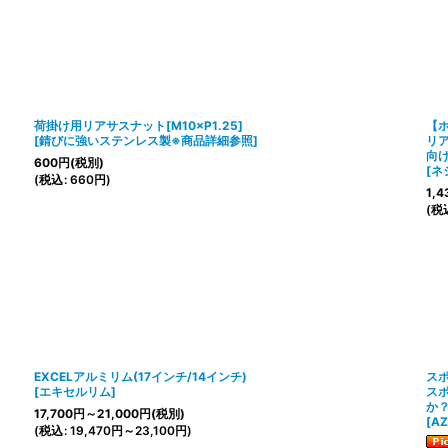
荷掛け用リアサスナット[M10×P1.25]
【
[
錆びに強いステンレス製※商品詳細参照
]
リア
向
600
円
(税別)
[
ネ
(
税込
:
660
円
)
1,4
(
税
EXCELアルミリム(17インチ/14インチ)
スポ
[
エキセルリム
]
ス
か
17,700
円
～21,000
円
(税別)
[
A
(
税込
:
19,470
円
～23,100
円
)