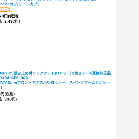
ーパーカブ/リトルカブ
]
70
円
(税別)
込
:
2,497
円
)
0xP1.25緩み止め付ロックナット(Uナット)2個セット※互換純正品
0304-GE8-003
ブの10mmフロントアクスルやロッカー、スイングアームピポット
に
]
0
円
(税別)
込
:
330
円
)