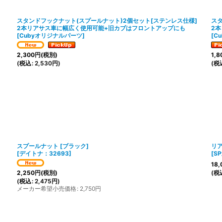
スタンドフックナット(スプールナット)2個セット[ステンレス仕様]
スタ
2本リアサス車に幅広く使用可能+旧カブはフロントアップにも
2
[
Cubyオリジナルパーツ
]
[
C
2,300
円
(税別)
1,8
(
税込
:
2,530
円
)
(
税
スプールナット [ブラック]
リ
[
デイトナ：32693
]
[
SP
18,
(
税
2,250
円
(税別)
(
税込
:
2,475
円
)
メーカー希望小売価格
:
2,750
円