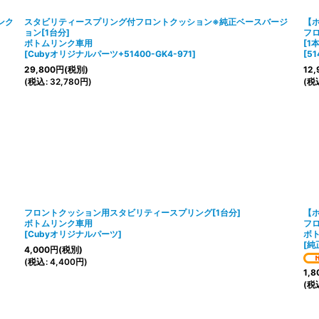
ンク
スタビリティースプリング付フロントクッション※純正ベースバージ
【
ョン[1台分]
フ
ボトムリンク車用
[1
[
Cubyオリジナルパーツ+51400-GK4-971
]
[
51
29,800
円
(税別)
12,
(
税込
:
32,780
円
)
(
税
フロントクッション用スタビリティースプリング[1台分]
【ホ
ボトムリンク車用
フロ
[
Cubyオリジナルパーツ
]
ボ
[
純
4,000
円
(税別)
(
税込
:
4,400
円
)
1,8
(
税