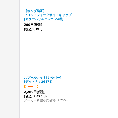
【ホンダ純正】
フロントフォークサイドキャップ
[
カラーバリエーション3種
]
290
円
(税別)
(
税込
:
319
円
)
スプールナット[シルバー]
[
デイトナ：26378
]
2,250
円
(税別)
(
税込
:
2,475
円
)
メーカー希望小売価格
:
2,750
円