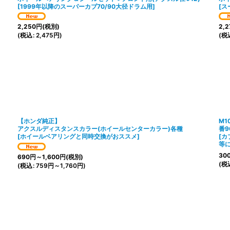
[
1999年以降のスーパーカブ70/90大径ドラム用
]
[
ス
2,250
円
(税別)
2,2
(
税込
:
2,475
円
)
(
税
【ホンダ純正】
M1
アクスルディスタンスカラー(ホイールセンターカラー)各種
番9
[
ホイールベアリングと同時交換がおススメ
]
[
カ
等
30
690
円
～1,600
円
(税別)
(
税
(
税込
:
759
円
～1,760
円
)