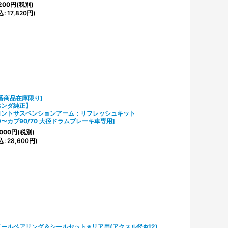
200
円
(税別)
込
:
17,820
円
)
番商品在庫限り]
ホンダ純正】
ロントサスペンションアーム：リフレッシュキット
99〜カブ90/70 大径ドラムブレーキ車専用
]
000
円
(税別)
込
:
28,600
円
)
ールベアリング＆シールセット※リア用(アクスル径Φ12)