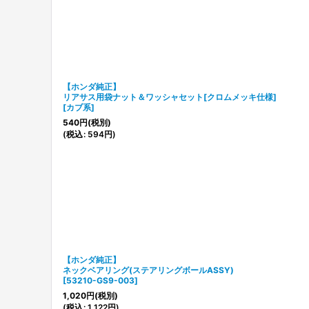
【ホンダ純正】
リアサス用袋ナット＆ワッシャセット[クロムメッキ仕様]
[
カブ系
]
540
円
(税別)
(
税込
:
594
円
)
【ホンダ純正】
ネックベアリング(ステアリングボールASSY)
[
53210-GS9-003
]
1,020
円
(税別)
(
税込
:
1,122
円
)