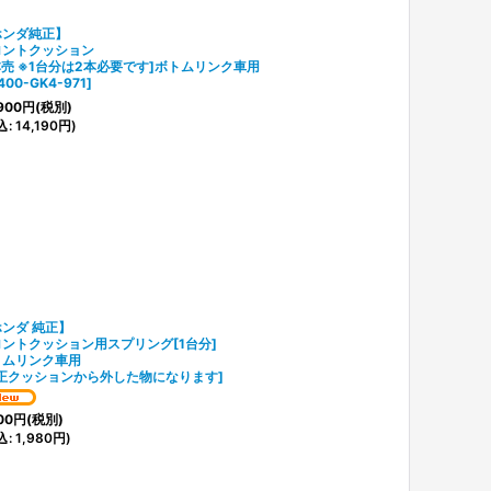
ホンダ純正】
ロントクッション
本売 ※1台分は2本必要です]ボトムリンク車用
400-GK4-971
]
900
円
(税別)
込
:
14,190
円
)
ンダ 純正】
ントクッション用スプリング[1台分]
トムリンク車用
正クッションから外した物になります
]
00
円
(税別)
込
:
1,980
円
)