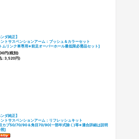
ホンダ純正】
ロントサスペンションアーム：ブッシュ＆カラーセット
トムリンク車専用※前足オーバーホール最低限必需品セット
]
00
円
(税別)
込
:
3,520
円
)
ホンダ純正】
ロントサスペンションアーム：リフレッシュキット
目カブ50/70/90＆角目70/90(一部年式除く)等※適合詳細は説明
参照
]