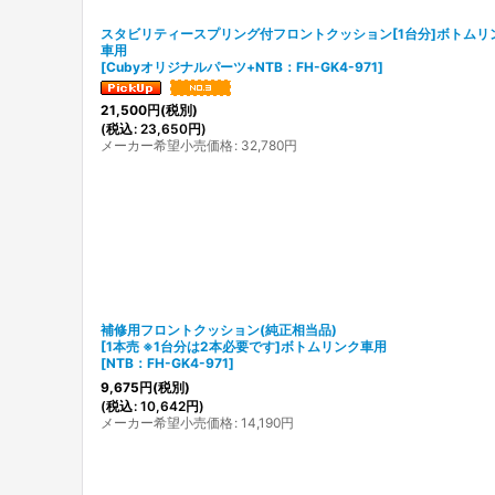
スタビリティースプリング付フロントクッション[1台分]ボトムリ
車用
[
Cubyオリジナルパーツ+NTB：FH-GK4-971
]
21,500
円
(税別)
(
税込
:
23,650
円
)
メーカー希望小売価格
:
32,780
円
補修用フロントクッション(純正相当品)
[1本売 ※1台分は2本必要です]ボトムリンク車用
[
NTB：FH-GK4-971
]
9,675
円
(税別)
(
税込
:
10,642
円
)
メーカー希望小売価格
:
14,190
円