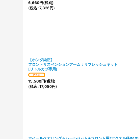
6,660
円
(税別)
(
税込
:
7,326
円
)
【ホンダ純正】
フロントサスペンションアーム：リフレッシュキット
[
リトルカブ専用
]
15,500
円
(税別)
(
税込
:
17,050
円
)
ホイールベアリング＆シールセット※フロント用(アクスル径Φ10)