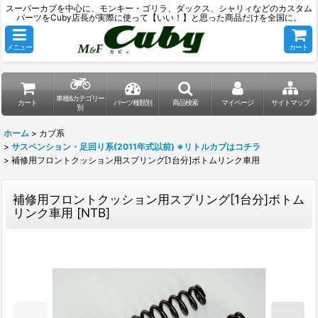
スーパーカブを中心に、モンキー・ゴリラ、ダックス、シャリィなどのカスタム
パーツをCuby店長が実際に使って【いい！】と思った商品だけを全国に。
メニュー
カート
車種&カテゴリー
カート
パーツ種類別
商品検索
マイページ
サイトマップ
別
ホーム
>
カブ系
>
サスペンション・足回り系(2011年式以前) ※リトルカブはコチラ
>
補修用フロントクッション用スプリング[1台分]ボトムリンク車用
補修用フロントクッション用スプリング[1台分]ボトム
リンク車用
[
NTB
]