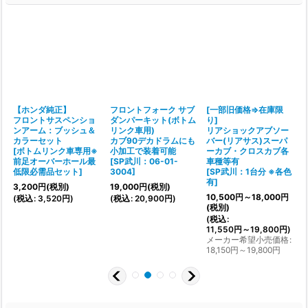
【ホンダ純正】
フロントフォーク サブ
[一部旧価格⇒在庫限
フロントサスペンショ
ダンパーキット(ボトム
り]
ンアーム：ブッシュ＆
リンク車用)
リアショックアブソー
カラーセット
カブ90デカドラムにも
バー(リアサス)スーパ
[
＆
[
ボトムリンク車専用※
小加工で装着可能
ーカブ・クロスカブ各
除
前足オーバーホール最
[
SP武川：06-01-
車種等有
明
低限必需品セット
]
3004
]
[
SP武川：1台分 ※各色
(
有
]
3,200
円
(税別)
19,000
円
(税別)
10,500
円
～18,000
円
(
税込
:
3,520
円
)
(
税込
:
20,900
円
)
(税別)
(
税込
:
11,550
円
～19,800
円
)
メーカー希望小売価格
:
18,150
円
～19,800
円