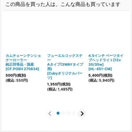
この商品を買った人は、こんな商品も買っています
カムチェーンテンショ
フューエルコックステ
4.5インチ ベーツタイ
ナーローラー
ー
プヘッドライト[12v
純正同等品・国産
Aタイプ(3WAYタイプ
35/35w]
[
[
CF.POSH 270834
]
用)
[
HL-451-CM
]
[
Cubyオリジナルパー
500
円
(税別)
5,400
円
(税別)
ツ
]
(
税込
:
550
円
)
(
税込
:
5,940
円
)
(
1,350
円
(税別)
(
税込
:
1,485
円
)