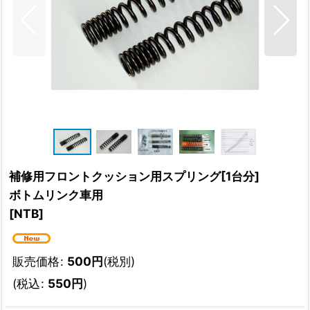
補修用フロントクッション用スプリング[1台分]
ボトムリンク車用
[
NTB
]
販売価格
:
500
円
(税別)
(
税込
:
550
円
)