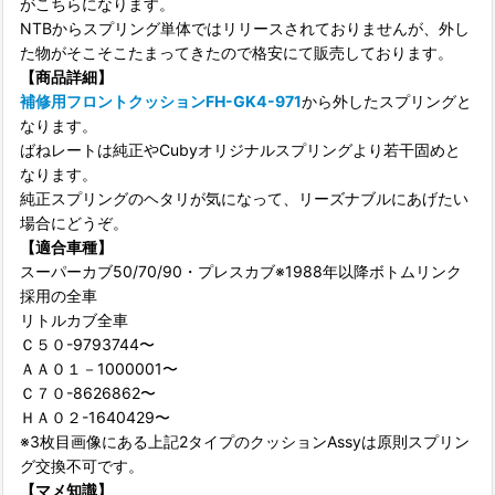
がこちらになります。
NTBからスプリング単体ではリリースされておりませんが、外し
た物がそこそこたまってきたので格安にて販売しております。
【商品詳細】
補修用フロントクッションFH-GK4-971
から外したスプリングと
なります。
ばねレートは純正やCubyオリジナルスプリングより若干固めと
なります。
純正スプリングのヘタリが気になって、リーズナブルにあげたい
場合にどうぞ。
【適合車種】
スーパーカブ50/70/90・プレスカブ※1988年以降ボトムリンク
採用の全車
リトルカブ全車
Ｃ５０-9793744〜
ＡＡ０１－1000001〜
Ｃ７０-8626862〜
ＨＡ０２-1640429〜
※3枚目画像にある上記2タイプのクッションAssyは原則スプリン
グ交換不可です。
【マメ知識】