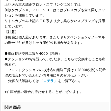
上記適合車の純正フロントスプリングに関しては
何故かカブ５０、７０、９０ はてはプレスカブも全て同じクッ
ションを採用しています。
リトルカブのみ上記ＳＴＤ系より少し柔らかいスプリングを採用
しています。
【注意】
使用感は個人差があります、またリヤサスペンションがノーマル
の場合リヤが負けちゃう感が出る場合があります。
●車両持込交換工賃￥4000（税抜）
●クッションAssyを送っていただき、こちらで交換することも出
来ます。
フロントクッションのみ持込の組込工賃は￥2800(税抜)左記希
望の場合お問い合わせか備考欄にその旨お伝え下さい
分解方法等詳しくは
「コチラ」
をご覧下さい。
※在庫が無い場合お待たせすることがございます。
関連商品