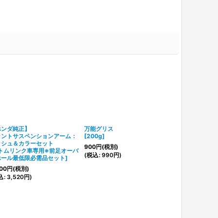
ホンダ純正】
万能グリス
ロントサスペンションアーム：
[
200g
]
ッシュ＆カラーセット
900
円
(税別)
トムリンク車専用※前足オーバ
(
税込
:
990
円
)
ホール最低限必需品セット
]
00
円
(税別)
込
:
3,520
円
)