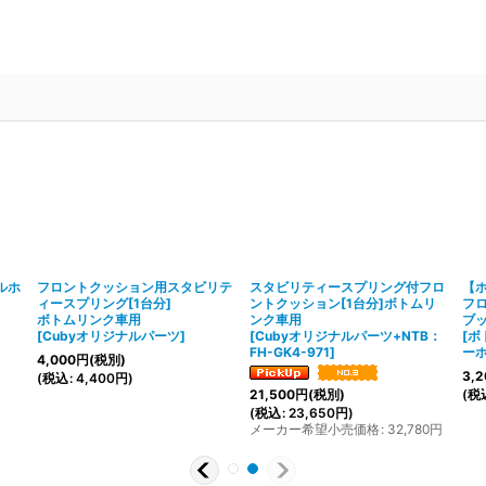
。
ルホ
フロントクッション用スタビリテ
スタビリティースプリング付フロ
【
ィースプリング[1台分]
ントクッション[1台分]ボトムリ
フ
ボトムリンク車用
ンク車用
ブ
[
Cubyオリジナルパーツ
]
[
Cubyオリジナルパーツ+NTB：
[
ボ
FH-GK4-971
]
ー
4,000
円
(税別)
3,2
(
税込
:
4,400
円
)
(
税
21,500
円
(税別)
(
税込
:
23,650
円
)
メーカー希望小売価格
:
32,780
円