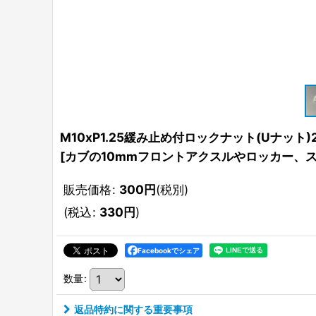
M10xP1.25緩み止め付ロックナット(Uナット)
[
カブの10mmフロントアクスルやロッカー、
販売価格
:
300
円
(税別)
(
税込
:
330
円
)
Facebookでシェア
数量
:
返品特約に関する重要事項