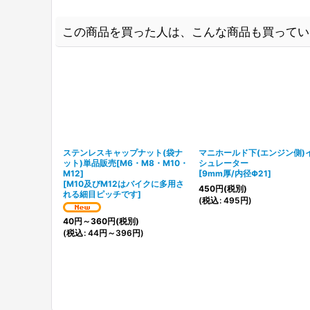
この商品を買った人は、こんな商品も買ってい
ステンレスキャップナット(袋ナ
マニホールド下(エンジン側)
ット)単品販売[M6・M8・M10・
シュレーター
M12]
[
9mm厚/内径Φ21
]
[
M10及びM12はバイクに多用さ
450
円
(税別)
れる細目ピッチです
]
(
税込
:
495
円
)
40
円
～360
円
(税別)
(
税込
:
44
円
～396
円
)