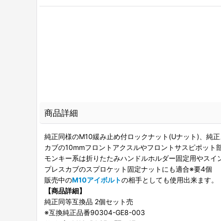
商品詳細
純正同様のM10緩み止め付ロックナット(Uナット)、純
カブの10mmフロントアクスルやフロントサスピポット
モンキー系は折りたたみハンドルホルダー固定用やスイ
プレスカブのスプロケット固定ナットにも適合※要4個
販売中の
M10アイボルト
の相手としても使用出来ます。
【商品詳細】
純正同等互換品 2個セット売
※互換純正品番90304-GE8-003