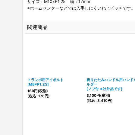
サイズ：M10xP1.25 頭：17mm
※ホームセンターなどでは入手しにくいねじピッチです
関連商品
ット
トランポ用アイボルト
折りたたみハンドル用ハンド
目）
]
[
M8×P1.25
]
ルダー
[
ノブ付 ※社外品です
]
160
円
(税別)
3,100
円
(税別)
(
税込
:
176
円
)
(
税込
:
3,410
円
)