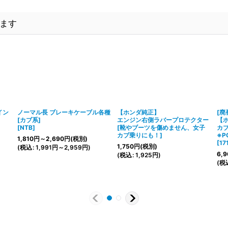
ます
イン
ノーマル長 ブレーキケーブル各種
【ホンダ純正】
[廃
[カブ系]
エンジン右側ラバープロテクター
【
[
NTB
]
[
靴やブーツを傷めません、女子
カ
カブ乗りにも！
]
※
1,810
円
～2,690
円
(税別)
[
17
1,750
円
(税別)
(
税込
:
1,991
円
～2,959
円
)
6,9
(
税込
:
1,925
円
)
(
税