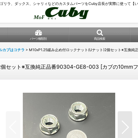
ゴリラ、ダックス、シャリィなどのカスタムパーツをCuby店長が実際に使って【
パーツ種類別
商品検索
トルカブはコチラ
>
M10xP1.25緩み止め付ロックナット(Uナット)2個セット※互換純正品番
2個セット※互換純正品番90304-GE8-003
[
カブの10mm