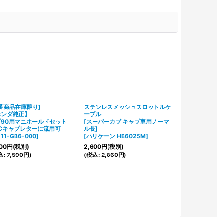
番商品在庫限り]
ステンレスメッシュスロットルケ
【ホンダ純正
ホンダ純正】
ーブル
ネックベアリ
ブ90用マニホールドセット
[スーパーカブ キャブ車用ノーマ
ボールASSY)
PCキャブレターに流用可
ル長]
[
53210-GS9
111-GB6-000
]
[
ハリケーン HB6025M
]
1,020
円
(税別
00
円
(税別)
2,600
円
(税別)
(
税込
:
1,122
円
込
:
7,590
円
)
(
税込
:
2,860
円
)