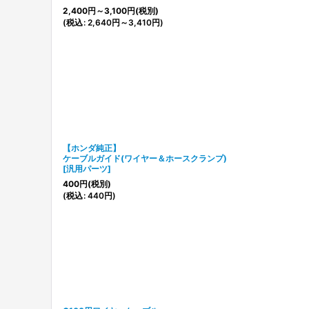
2,400
円
～3,100
円
(税別)
(
税込
:
2,640
円
～3,410
円
)
【ホンダ純正】
ケーブルガイド(ワイヤー＆ホースクランプ)
[
汎用パーツ
]
400
円
(税別)
(
税込
:
440
円
)