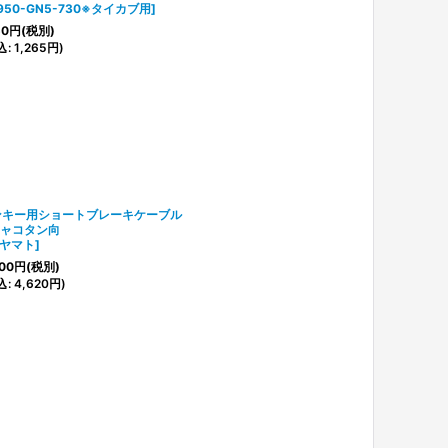
7950-GN5-730※タイカブ用
]
50
円
(税別)
込
:
1,265
円
)
ンキー用ショートブレーキケーブル
シャコタン向
Pヤマト
]
00
円
(税別)
込
:
4,620
円
)