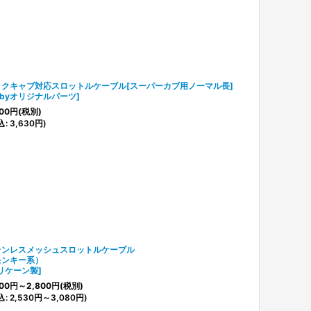
ックキャブ対応スロットルケーブル[スーパーカブ用ノーマル長]
ubyオリジナルパーツ
]
00
円
(税別)
込
:
3,630
円
)
テンレスメッシュスロットルケーブル
モンキー系）
リケーン製
]
00
円
～2,800
円
(税別)
込
:
2,530
円
～3,080
円
)