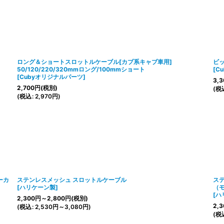
絞り込む
ロング＆ショートスロットルケーブル[カブ系キャブ車用]
ビ
50/120/220/320mmロング/100mmショート
[
C
[
Cubyオリジナルパーツ
]
3,3
2,700
円
(税別)
(
税
(
税込
:
2,970
円
)
ーカ
ステンレスメッシュ スロットルケーブル
ス
[
ハリケーン製
]
（
[
ハ
2,300
円
～2,800
円
(税別)
2,3
(
税込
:
2,530
円
～3,080
円
)
(
税