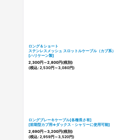
ロング＆ショート
ステンレスメッシュ スロットルケーブル（カブ系）
[
ハリケーン製
]
2,300
円
～2,800
円
(税別)
(
税込
:
2,530
円
～3,080
円
)
ロングブレーキケーブル[各種長さ有]
[
前期型カブ用⇒ダックス・シャリーに使用可能
]
2,690
円
～3,200
円
(税別)
(
税込
:
2,959
円
～3,520
円
)