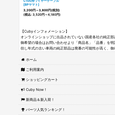
C100用ワイヤーケーブル
[
BPヤマト
]
3,200
円
～3,800
円
(税別)
(
税込
:
3,520
円
～4,180
円
)
【Cubyインフォメーション】
オンラインショップに出品されていない国産各社の純正部
御希望の場合はお問い合わせより「商品名」「品番」を明
但し年式の古い車両の純正部品は廃番の可能性が高く、御
ホーム
ご利用案内
ショッピングカート
Cuby Now！
新商品＆新入荷！
パーツ人気ランキング！