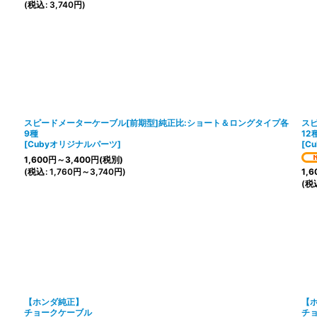
(
税込
:
3,740
円
)
スピードメーターケーブル[前期型]純正比:ショート＆ロングタイプ各
ス
9種
12
[
Cubyオリジナルパーツ
]
[
C
1,600
円
～3,400
円
(税別)
(
税込
:
1,760
円
～3,740
円
)
1,6
(
税
【ホンダ純正】
【
チョークケーブル
チョ