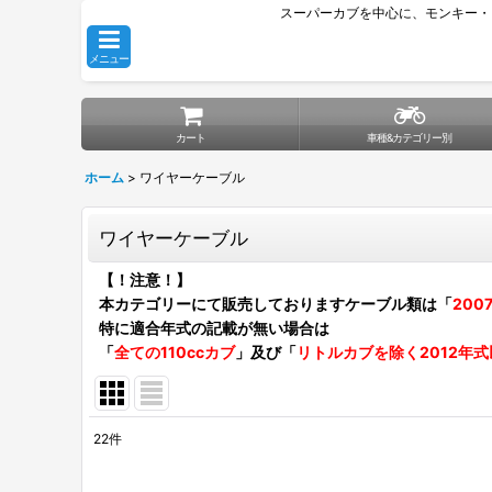
スーパーカブを中心に、モンキー・
メニュー
カート
車種&カテゴリー別
ホーム
>
ワイヤーケーブル
ワイヤーケーブル
【！注意！】
本カテゴリーにて販売しておりますケーブル類は「
20
特に適合年式の記載が無い場合は
「
全ての110ccカブ
」及び「
リトルカブを除く2012年
22
件
表示数
: