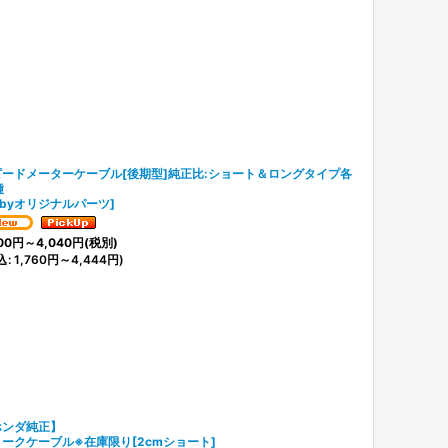
ピードメーターケーブル[後期型]純正比:ショート＆ロングタイプ各
種
ubyオリジナルパーツ
]
00
円
～4,040
円
(税別)
込
:
1,760
円
～4,444
円
)
ホンダ純正】
ークケーブル※在庫限り[2cmショート]