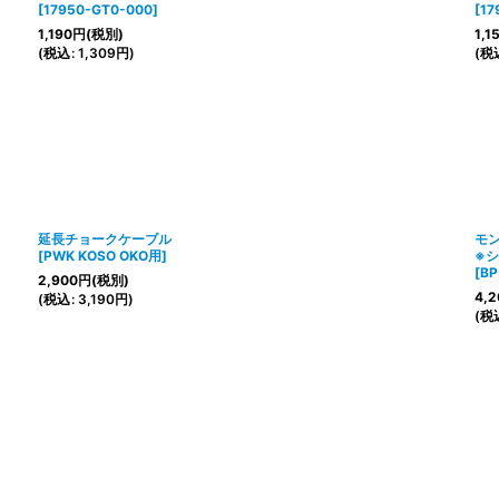
[
17950-GT0-000
]
[
1
1,190
円
(税別)
1,1
(
税込
:
1,309
円
)
(
税
延長チョークケーブル
モ
[
PWK KOSO OKO用
]
※
[
B
2,900
円
(税別)
4,2
(
税込
:
3,190
円
)
(
税