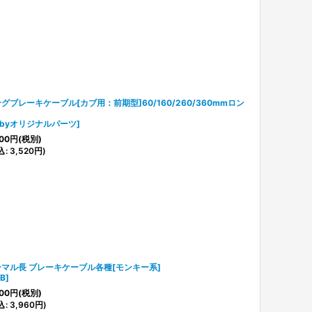
グブレーキケーブル[カブ用：前期型]60/160/260/360mmロン
ubyオリジナルパーツ
]
00
円
(税別)
込
:
3,520
円
)
マル長 ブレーキケーブル各種[モンキー系]
B
]
00
円
(税別)
込
:
3,960
円
)