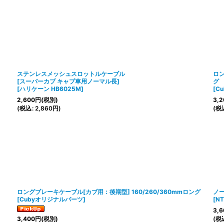
ステンレスメッシュスロットルケーブル
ロン
[スーパーカブ キャブ車用ノーマル長]
グ
[
ハリケーン HB6025M
]
[
C
2,600
円
(税別)
3,2
(
税込
:
2,860
円
)
(
税
ロングブレーキケーブル[カブ用：後期型] 160/260/360mmロング
ノー
[
Cubyオリジナルパーツ
]
[
NT
3,6
(
税
3,400
円
(税別)