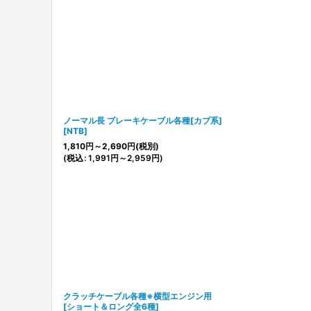
ノーマル長 ブレーキケーブル各種[カブ系]
[
NTB
]
1,810
円
～2,690
円
(税別)
(
税込
:
1,991
円
～2,959
円
)
クラッチケーブル各種※横型エンジン用
[
ショート＆ロング全6種
]