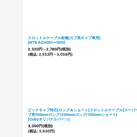
並び順
:
スロットルケーブル各種[カブ系キャブ車用]
[
NTB ACH001〜003
]
2,320
円
～2,780
円
(税別)
(
税込
:
2,552
円
～3,058
円
)
ビックキャブ対応[ロング＆ショート]スロットルケーブル[スーパ
ブ用100mmロング/200mmロング/100mmショート]
[
Cubyオリジナルパーツ
]
3,300
円
(税別)
(
税込
:
3,630
円
)