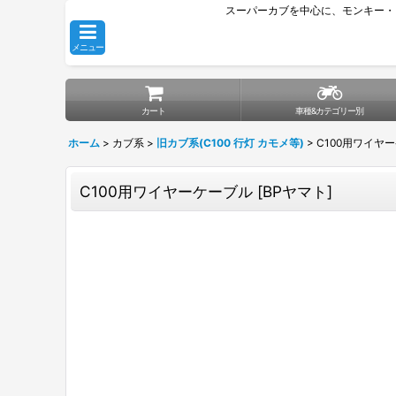
スーパーカブを中心に、モンキー・
メニュー
カート
車種&カテゴリー別
ホーム
>
カブ系
>
旧カブ系(C100 行灯 カモメ等)
>
C100用ワイヤ
C100用ワイヤーケーブル
[
BPヤマト
]