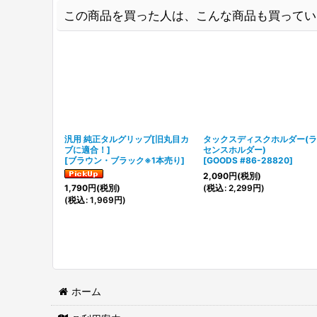
この商品を買った人は、こんな商品も買ってい
汎用 純正タルグリップ[旧丸目カ
タックスディスクホルダー(
ブに適合！]
センスホルダー)
[
ブラウン・ブラック※1本売り
]
[
GOODS #86-28820
]
2,090
円
(税別)
(
税込
:
2,299
円
)
1,790
円
(税別)
(
税込
:
1,969
円
)
ホーム