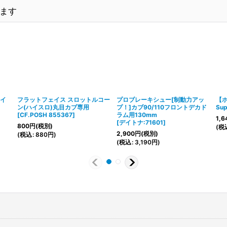
ます
ライ
フラットフェイス スロットルコー
プロブレーキシュー[制動力アッ
【
ン(ハイスロ)丸目カブ専用
プ！]カブ90/110フロントデカド
Su
[
CF.POSH 855367
]
ラム用130mm
1,6
[
デイトナ:71601
]
800
円
(税別)
(
税
2,900
円
(税別)
(
税込
:
880
円
)
(
税込
:
3,190
円
)