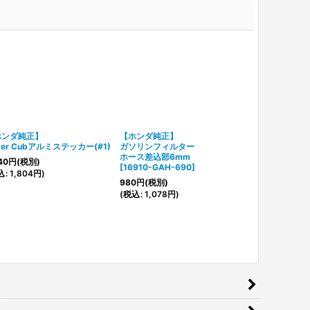
ホンダ純正】
【ホンダ純正】
ステンレス製 
per Cubアルミステッカー(#1)
ガソリンフィルター
ト＆ワッシャ
ホース差込部6mm
[M12xP1.50&
40
円
(税別)
[
16910-GAH-690
]
[
C100系 専
込
:
1,804
円
)
980
円
(税別)
900
円
(税別)
(
税込
:
1,078
円
)
(
税込
:
990
円
)