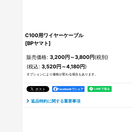
C100用ワイヤーケーブル
[
BPヤマト
]
販売価格
:
3,200
円
～3,800
円
(税別)
(
税込
:
3,520
円
～4,180
円
)
オプションにより価格が変わる場合もあります。
Facebookでシェア
返品特約に関する重要事項