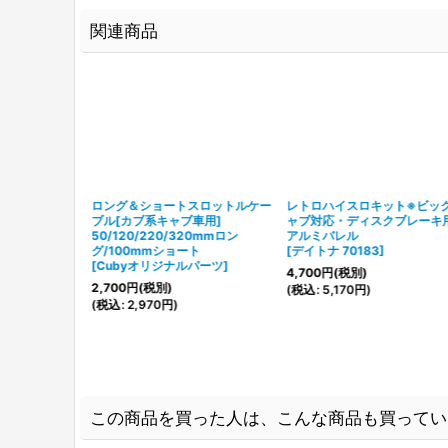
関連商品
ロング＆ショ
ロング＆ショートスロットルケー
レトロハイスロキット※ビッ
ーブル
ブル[カブ系キャブ車用]
ャブ対応・ディスクブレーキ
0mmロン
50/120/220/320mmロン
アルミバレル
/100mmショ
グ/100mmショート
[
デイトナ 70183
]
[
Cubyオリジナルパーツ
]
4,700
円
(税別)
パーツ
]
2,700
円
(税別)
(
税込
:
5,170
円
)
(
税込
:
2,970
円
)
この商品を買った人は、こんな商品も買ってい