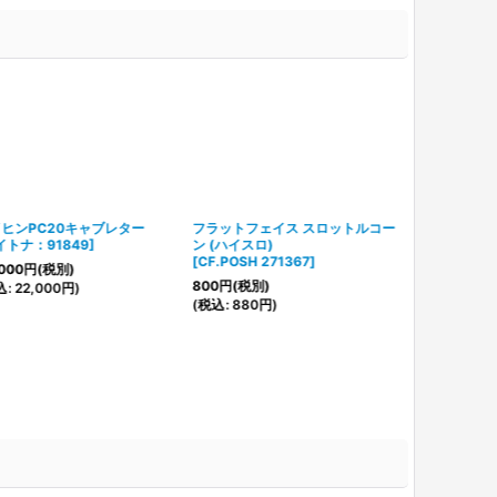
ヒンPC20キャブレター
フラットフェイス スロットルコー
イトナ：91849
]
ン (ハイスロ)
[
CF.POSH 271367
]
000
円
(税別)
800
円
(税別)
込
:
22,000
円
)
(
税込
:
880
円
)