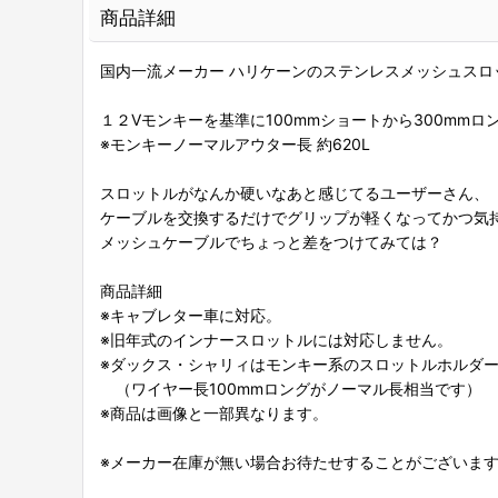
商品詳細
国内一流メーカー ハリケーンのステンレスメッシュスロ
１２Vモンキーを基準に100mmショートから300mmロ
※モンキーノーマルアウター長 約620L
スロットルがなんか硬いなあと感じてるユーザーさん、
ケーブルを交換するだけでグリップが軽くなってかつ気
メッシュケーブルでちょっと差をつけてみては？
商品詳細
※キャブレター車に対応。
※旧年式のインナースロットルには対応しません。
※ダックス・シャリィはモンキー系のスロットルホルダ
（ワイヤー長100mmロングがノーマル長相当です）
※商品は画像と一部異なります。
※メーカー在庫が無い場合お待たせすることがございま