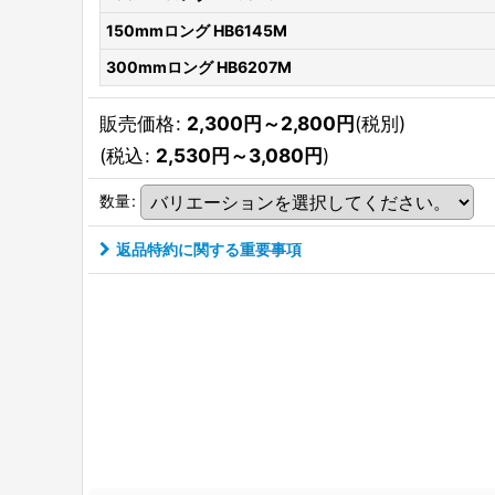
150mmロング HB6145M
300mmロング HB6207M
販売価格
:
2,300
円
～2,800
円
(税別)
(
税込
:
2,530
円
～3,080
円
)
数量
:
返品特約に関する重要事項