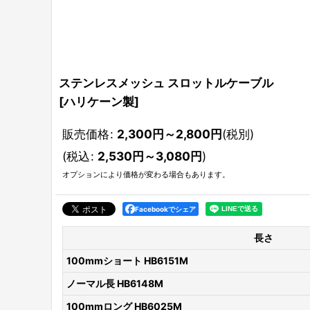
ステンレスメッシュ スロットルケーブル
[
ハリケーン製
]
販売価格
:
2,300
円
～2,800
円
(税別)
(
税込
:
2,530
円
～3,080
円
)
オプションにより価格が変わる場合もあります。
Facebookでシェア
長さ
100mmショート HB6151M
ノーマル長 HB6148M
100mmロング HB6025M