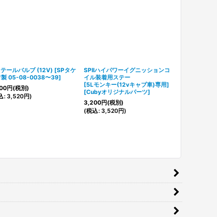
Dテールバルブ (12V)
[
SPタケ
SPIIハイパワーイグニッションコ
【ホンダ純正
製 05-08-0038〜39
]
イル装着用ステー
クラッチアウ
[5Lモンキー(12vキャブ車)専用]
ト[マニュアル
00
円
(税別)
[
Cubyオリジナルパーツ
]
[
22119-165-
込
:
3,520
円
)
3,200
円
(税別)
250
円
(税別)
(
税込
:
3,520
円
)
(
税込
:
275
円
)