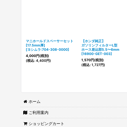
マニホールドスペーサーセット
【ホンダ純正】
[17.5mm厚]
ガソリンフィルターL型
[
ヨシムラ:704-308-0000
]
ホース差込部5.5〜6mm
[
16900-GET-003
]
4,000
円
(税別)
1,570
円
(税別)
(
税込
:
4,400
円
)
(
税込
:
1,727
円
)
ホーム
ご利用案内
ショッピングカート