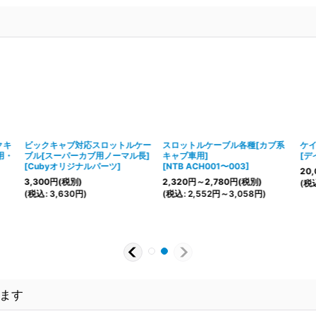
クキ
ビックキャブ対応スロットルケー
スロットルケーブル各種[カブ系
ケイ
用・
ブル[スーパーカブ用ノーマル長]
キャブ車用]
[
デ
[
Cubyオリジナルパーツ
]
[
NTB ACH001〜003
]
20,
3,300
円
(税別)
2,320
円
～2,780
円
(税別)
(
税
(
税込
:
3,630
円
)
(
税込
:
2,552
円
～3,058
円
)
ます