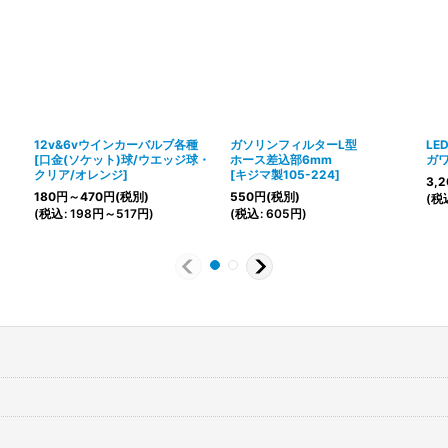
12v&6vウインカーバルブ各種
ガソリンフィルターL型
LE
[
口金(ソケット)球/ウエッジ球・
ホース差込部6mm
ガワ
クリア/オレンジ
]
[
キジマ製105-224
]
3,2
180
円
～470
円
(税別)
550
円
(税別)
(
税
(
税込
:
198
円
～517
円
)
(
税込
:
605
円
)