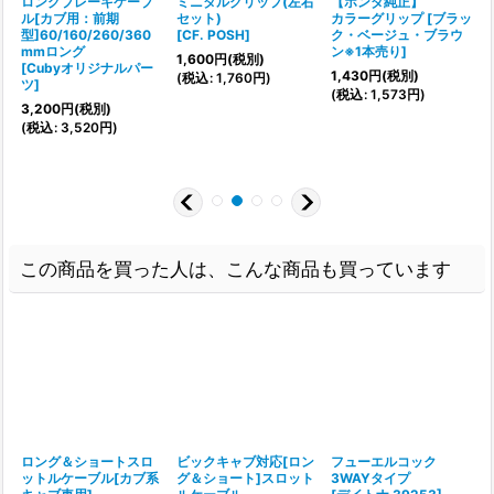
ロングブレーキケーブ
ミニタルグリップ(左右
【ホンダ純正】
パ
ル[カブ用：前期
セット)
カラーグリップ
[
ブラッ
型]60/160/260/360
[
CF. POSH
]
ク・ベージュ・ブラウ
mmロング
ン※1本売り
]
1,600
円
(税別)
[
Cubyオリジナルパー
1,430
円
(税別)
(
税込
:
1,760
円
)
ツ
]
(
税込
:
1,573
円
)
[
3,200
円
(税別)
(
税込
:
3,520
円
)
1
(
この商品を買った人は、こんな商品も買っています
ロング＆ショートスロ
ビックキャブ対応[ロン
フューエルコック
ットルケーブル[カブ系
グ＆ショート]スロット
3WAYタイプ