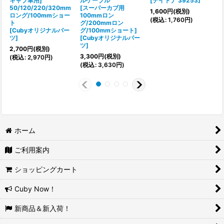
キャブ車用]
ルケーブル
[
デイトナ 39253
]
50/120/220/320mm
[スーパーカブ用
[
1,600
円
(税別)
ロング/100mmショー
100mmロン
(
税込
:
1,760
円
)
ト
グ/200mmロン
(
[
Cubyオリジナルパー
グ/100mmショート]
ツ
]
[
Cubyオリジナルパー
ツ
]
2,700
円
(税別)
3,300
円
(税別)
(
税込
:
2,970
円
)
(
税込
:
3,630
円
)
ホーム
ご利用案内
ショッピングカート
Cuby Now！
新商品＆新入荷！