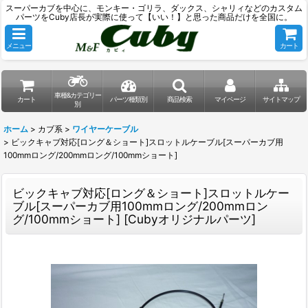
スーパーカブを中心に、モンキー・ゴリラ、ダックス、シャリィなどのカスタム
パーツをCuby店長が実際に使って【いい！】と思った商品だけを全国に。
メニュー
カート
車種&カテゴリー
カート
パーツ種類別
商品検索
マイページ
サイトマップ
別
ホーム
>
カブ系
>
ワイヤーケーブル
>
ビックキャブ対応[ロング＆ショート]スロットルケーブル[スーパーカブ用
100mmロング/200mmロング/100mmショート]
ビックキャブ対応[ロング＆ショート]スロットルケー
ブル[スーパーカブ用100mmロング/200mmロン
グ/100mmショート]
[
Cubyオリジナルパーツ
]