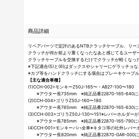
商品詳細
リペアパーツで定評のあるNTBクラッチケーブル、リー
クラッチが何か前より重くなったなあと感じてるユーザ
クラッチケーブルを交換するだけでクラッチが軽くなっ
※下記適合(5)と(6)はダックスやシャリーにゲラッチ
※カブ等をハンドクラッチにする場合はブレーキケーブ
【主な適合車種】
(1)CCH-002>モンキーZ50J-165〜・AB27-100〜18
※アウター長735mm ※純正品番22870-165-640
(2)CCH-004>ゴリラZ50J-160〜180
※アウター長765mm ※純正品番22870-165-630
(3)CCH-003>ゴリラZ50J-130〜151※レバーホ
※アウター長785mm ※純正品番22870-165-790
(4)CCH-001>モンキーバハ全車※キタコ等の社外レバ
※アウター長820mm ※純正品番22870-GAR-000