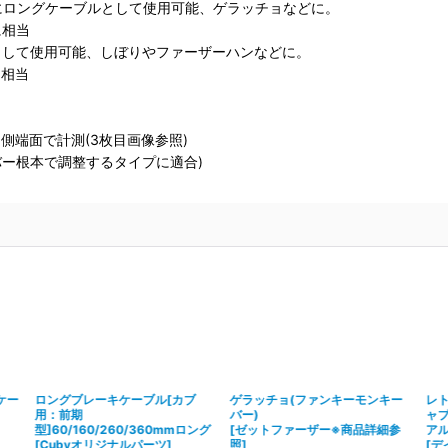
などにロングケーブルとして使用可能、ゲラッチョなどに。
に相当
ブルとして使用可能、しぼりやファーザーハンなどに。
に相当
側端面で計測(3枚目画像参照)
レバー根本で調整するタイプに適合)
ケー
ロングブレーキケーブル[カブ
ゲラッチョ(ファンキーモンキー
レ
用：前期
バー)
ャ
型]60/160/260/360mmロング
[
ゼットファーザー※商品詳細参
ア
[
Cubyオリジナルパーツ
]
照
]
[
デ