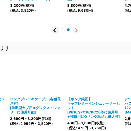
3,200
円
(税別)
8,800
円
(税別)
4,7
(
税込
:
3,520
円
)
(
税込
:
9,680
円
)
(
税
ます
ガス
ロングブレーキケーブル[各種長
【ホンダ純正】
[バ
さ有]
キャブレターインシュレーターセ
ハ
[
前期型カブ用⇒ダックス・シャ
ット
12
リーに使用可能
]
[
PB16//PC18/PC20等に使用可
[
M
※補修用にOリング単品も購入可
]
2,690
円
～3,200
円
(税別)
2,5
430
円
～1,600
円
(税別)
(
税込
:
2,959
円
～3,520
円
)
(
税
(
税込
:
473
円
～1,760
円
)