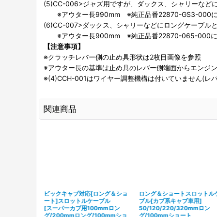
(5)CC-006>ジャズ用ですが、ダックス、シャリー
※アウター長990mm ※純正品番22870-GS3-000
(6)CC-007>ダックス、シャリーなどにロングケー
※アウター長900mm ※純正品番22870-065-000
【注意事項】
※クラッチレバー側の止め具形状は2枚目画像を参照
※アウター長の基準は止め具のレバー側端面からエンジン
※(4)CCH-001はワイヤー調整機構は付いていません(
関連商品
スロットルコー
ビックキャブ対応[ロング＆ショ
ロング＆ショートスロットル
カブ用
ート]スロットルケーブル
ブル[カブ系キャブ車用]
7
]
[スーパーカブ用100mmロン
50/120/220/320mmロン
グ/200mmロング/100mmショ
グ/100mmショート