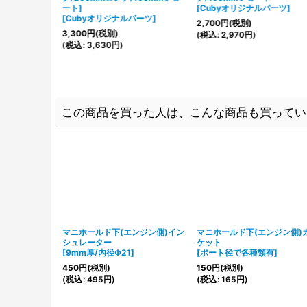
ート]
[
Cubyオリジナルパーツ
]
[
Cubyオリジナルパーツ
]
2,700
円
(税別)
3,300
円
(税別)
(
税込
:
2,970
円
)
(
税込
:
3,630
円
)
この商品を買った人は、こんな商品も買ってい
マニホールド下(エンジン側)イン
マニホールド下(エンジン側)
シュレーター
ケット
[
9mm厚/内径Φ21
]
[
ポート径で各種類有
]
450
円
(税別)
150
円
(税別)
(
税込
:
495
円
)
(
税込
:
165
円
)