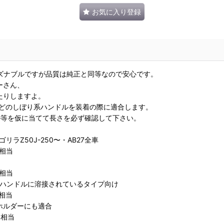
お気に入り登録
ズナブルですが品質は純正と同等なので安心です。
ーさん、
たりしますよ。
ョなどのしぼり系ハンドルを装着の際に適合します。
ル等を仮に当てて長さを必ず確認して下さい。
0 ゴリラZ50J-250〜・AB27全車
に相当
に相当
ルダーがハンドルに溶接されているタイプ向け
に相当
ーホルダーにも適合
に相当