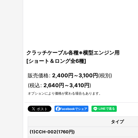
クラッチケーブル各種※横型エンジン用
[
ショート＆ロング全6種
]
販売価格
:
2,400
円
～3,100
円
(税別)
(
税込
:
2,640
円
～3,410
円
)
オプションにより価格が変わる場合もあります。
Facebookでシェア
タイプ
(1)CCH-002(1760円)