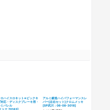
トロハイスロキット※ビックキ
アルミ鍛造ハイパフォーマンスレ
ブ対応・ディスクブレーキ用・
バー[左右セット]クロムメッキ
ルミバレル
[
SP武川：06-08-3018
]
イトナ 70183
]