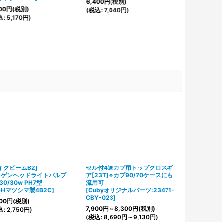
6,400
円
(税別)
00
円
(税別)
(
税込
:
7,040
円
)
込
:
5,170
円
)
イクビームB2]
セル付4速カブ用トップクロスギ
国内メーカー
ロゲンヘッドライトバルブ
ア[23T]※カブ90/70ケースにも
[
8インチ
]
v30/30w PH7型
流用可
1,500
円
～1,6
&Hマツシマ製4B2C
]
[
Cubyオリジナルパーツ:23471-
(
税込
:
1,650
CBY-023
]
00
円
(税別)
7,900
円
～8,300
円
(税別)
込
:
2,750
円
)
(
税込
:
8,690
円
～9,130
円
)