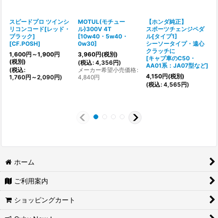
スピードプロ ツインシ
MOTUL(モチュー
【ホンダ純正】
リコンコード[レッド・
ル)300V 4T
スポーツチェンジペダ
ブラック]
[
10w40・5w40・
ル[タイプ1]
[
CF.POSH
]
0w30
]
シーソータイプ・遠心
クラッチに
1,600
円
～1,900
円
3,960
円
(税別)
[
キャブ車のC50・
(税別)
(
税込
:
4,356
円
)
AA01系：JA07型など
]
(
税込
:
メーカー希望小売価格
:
4,150
円
(税別)
1,760
円
～2,090
円
)
4,840
円
(
(
税込
:
4,565
円
)
4
4
ホーム
ご利用案内
ショッピングカート