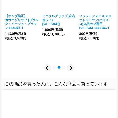
【ホンダ純正】
ミニタルグリップ(左右
フラットフェイス スロ
カラーグリップ
[
ブラッ
セット)
ットルコーン(ハイス
ク・ベージュ・ブラウ
[
CF. POSH
]
ロ)丸目カブ専用
ン※1本売り
]
[
CF.POSH 855367
]
[
1,600
円
(税別)
1,430
円
(税別)
800
円
(税別)
(
税込
:
1,760
円
)
(
税込
:
1,573
円
)
(
税込
:
880
円
)
(
この商品を買った人は、こんな商品も買っています