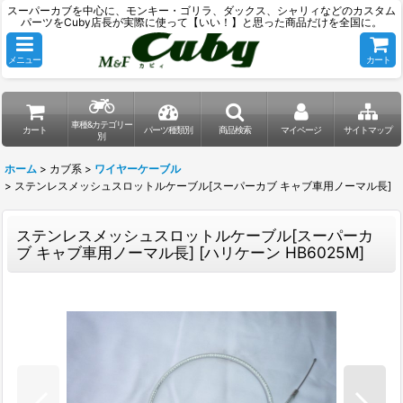
スーパーカブを中心に、モンキー・ゴリラ、ダックス、シャリィなどのカスタム
パーツをCuby店長が実際に使って【いい！】と思った商品だけを全国に。
メニュー
カート
車種&カテゴリー
カート
パーツ種類別
商品検索
マイページ
サイトマップ
別
ホーム
>
カブ系
>
ワイヤーケーブル
>
ステンレスメッシュスロットルケーブル[スーパーカブ キャブ車用ノーマル長]
ステンレスメッシュスロットルケーブル[スーパーカ
ブ キャブ車用ノーマル長]
[
ハリケーン HB6025M
]