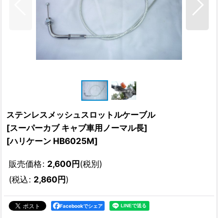
ステンレスメッシュスロットルケーブル
[スーパーカブ キャブ車用ノーマル長]
[
ハリケーン HB6025M
]
販売価格
:
2,600
円
(税別)
(
税込
:
2,860
円
)
Facebookでシェア