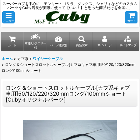
スーパーカブを中心に、モンキー・ゴリラ、ダックス、シャリィなどのカスタム
パーツをCuby店長が実際に使って【いい！】と思った商品だけを全国に。
メニュー
カート
車種&カテゴリー
カート
パーツ種類別
商品検索
マイページ
サイトマップ
別
ホーム
>
カブ系
>
ワイヤーケーブル
>
ロング＆ショートスロットルケーブル[カブ系キャブ車用]50/120/220/320mm
ロング/100mmショート
ロング＆ショートスロットルケーブル[カブ系キャブ
車用]50/120/220/320mmロング/100mmショート
[
Cubyオリジナルパーツ
]