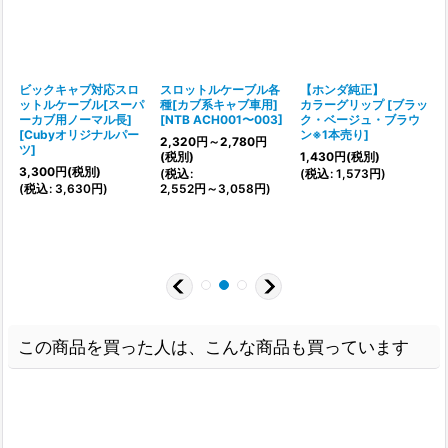
ン
ビックキャブ対応スロ
スロットルケーブル各
【ホンダ純正】
ト
ットルケーブル[スーパ
種[カブ系キャブ車用]
カラーグリップ
[
ブラッ
ーカブ用ノーマル長]
[
NTB ACH001〜003
]
ク・ベージュ・ブラウ
[
Cubyオリジナルパー
ン※1本売り
]
2,320
円
～2,780
円
ツ
]
[
(税別)
1,430
円
(税別)
3,300
円
(税別)
(
税込
:
(
税込
:
1,573
円
)
1
(
税込
:
3,630
円
)
2,552
円
～3,058
円
)
(
この商品を買った人は、こんな商品も買っています