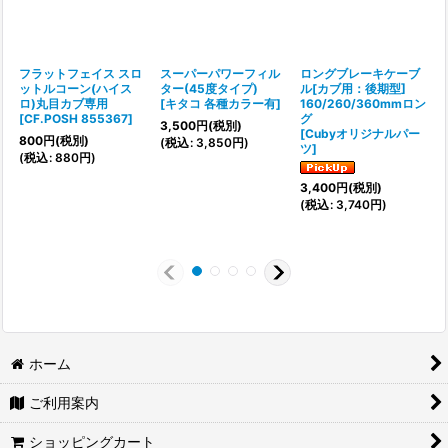
フラットフェイス スロ
スーパーパワーフィル
ロングブレーキケーブ
ットルコーン(ハイス
ター(45度タイプ)
ル[カブ用：後期型]
ロ)丸目カブ専用
[
キタコ 各種カラー有
]
160/260/360mmロン
[
CF.POSH 855367
]
グ
[
3,500
円
(税別)
[
Cubyオリジナルパー
800
円
(税別)
(
税込
:
3,850
円
)
ツ
]
(
税込
:
880
円
)
(
3,400
円
(税別)
(
税込
:
3,740
円
)
ホーム
ご利用案内
ショッピングカート