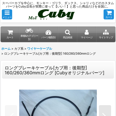
スーパーカブを中心に、モンキー・ゴリラ、ダックス、シャリィなどのカスタム
パーツをCuby店長が実際に使って【いい！】と思った商品だけを全国に。
メニュー
カート
車種&カテゴリー
カート
パーツ種類別
商品検索
マイページ
サイトマップ
別
ホーム
>
カブ系
>
ワイヤーケーブル
>
ロングブレーキケーブル[カブ用：後期型] 160/260/360mmロング
ロングブレーキケーブル[カブ用：後期型]
160/260/360mmロング
[
Cubyオリジナルパーツ
]