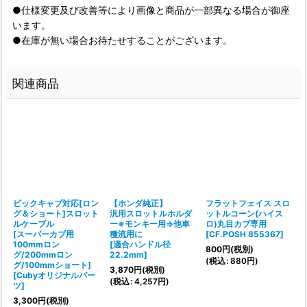
●仕様変更及び改善等により画像と商品が一部異なる場合が御座
います。
●在庫が無い場合お待たせすることがございます。
関連商品
ビックキャブ対応[ロン
【ホンダ純正】
フラットフェイス スロ
シ
グ＆ショート]スロット
汎用スロットルホルダ
ットルコーン(ハイス
ルケーブル
ー※モンキー用⇒他車
ロ)丸目カブ専用
[
[スーパーカブ用
種流用に
[
CF.POSH 855367
]
100mmロン
[
適合ハンドル径
800
円
(税別)
グ/200mmロン
22.2mm
]
(
税込
:
880
円
)
(
グ/100mmショート]
3,870
円
(税別)
[
Cubyオリジナルパー
(
税込
:
4,257
円
)
3
ツ
]
3,300
円
(税別)