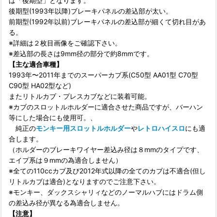
は「後期型」となります。
後期型(1993年以降)ブレーキパネルの差込部が太い。
前期型(1992年以前)ブレーキパネルの差込部が細くて切れ目があ
る。
※詳細は２枚目画像をご確認下さい。
※差込部の長さは9mm径の部分で約8mmです。
【主な適合車種】
1993年〜2011年までのスーパーカブ系(C50型 AA01型 C70型
C90型 HA02型など)
またリトルカブ・プレスカブなどに装着可能。
※カブのスロットルホルダーに適合させた商品ですが、バーハン
等にした場合にも使用可。、
純正の
モンキー用スロットルホルダー
や
レトロハイスロ
にも適
合します。
（ホルダーのブレーキワイヤー差込み径は８mmのタイプです、
エイプ系は９mmの為適合しません）
※全ての110ccカブ及び2012年式以降の全てのカブは不適合(但し
リトルカブは適合)となりますのでご注意下さい。
※モンキー、ダックスシャリィなどのノーマルハブにはドラム側
の差込み径が異なる為適合しません。
【注意】