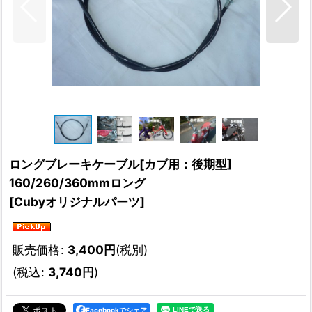
ロングブレーキケーブル[カブ用：後期型]
160/260/360mmロング
[
Cubyオリジナルパーツ
]
販売価格
:
3,400
円
(税別)
(
税込
:
3,740
円
)
Facebookでシェア