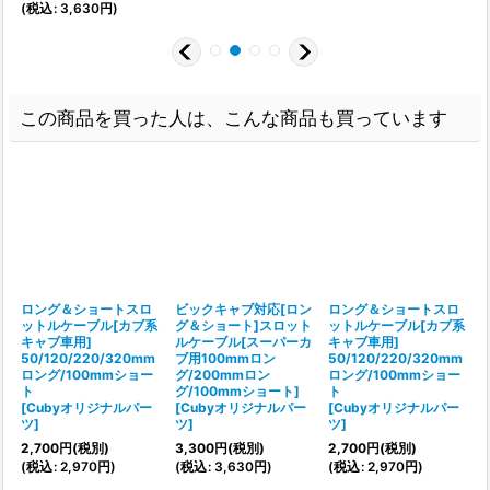
(
税込
:
3,630
円
)
この商品を買った人は、こんな商品も買っています
ロング＆ショートスロ
ビックキャブ対応[ロン
ロング＆ショートスロ
ットルケーブル[カブ系
グ＆ショート]スロット
ットルケーブル[カブ系
キャブ車用]
ルケーブル[スーパーカ
キャブ車用]
50/120/220/320mm
ブ用100mmロン
50/120/220/320mm
ロング/100mmショー
グ/200mmロン
ロング/100mmショー
[
ト
グ/100mmショート]
ト
[
Cubyオリジナルパー
[
Cubyオリジナルパー
[
Cubyオリジナルパー
1
ツ
]
ツ
]
ツ
]
2,700
円
(税別)
3,300
円
(税別)
2,700
円
(税別)
(
(
税込
:
2,970
円
)
(
税込
:
3,630
円
)
(
税込
:
2,970
円
)
1