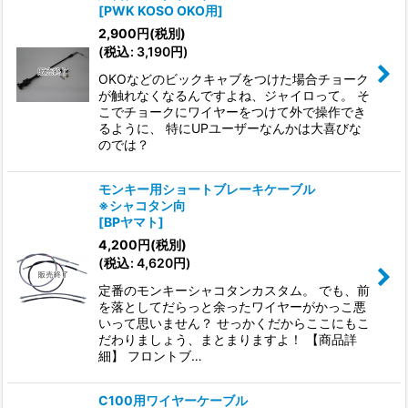
[
PWK KOSO OKO用
]
2,900
円
(税別)
(
税込
:
3,190
円
)
OKOなどのビックキャブをつけた場合チョーク
が触れなくなるんですよね、ジャイロって。 そ
こでチョークにワイヤーをつけて外で操作でき
るように、 特にUPユーザーなんかは大喜びな
のでは？
モンキー用ショートブレーキケーブル
※シャコタン向
[
BPヤマト
]
4,200
円
(税別)
(
税込
:
4,620
円
)
定番のモンキーシャコタンカスタム。 でも、前
を落としてだらっと余ったワイヤーがかっこ悪
いって思いません？ せっかくだからここにもこ
だわりましょう、まとまりますよ！ 【商品詳
細】 フロントブ…
C100用ワイヤーケーブル