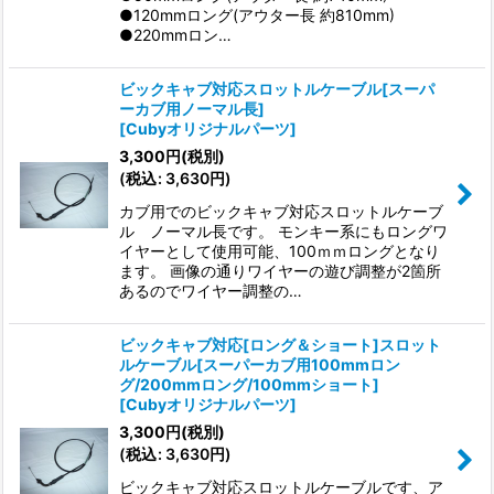
●120mmロング(アウター長 約810mm)
●220mmロン…
ビックキャブ対応スロットルケーブル[スーパ
ーカブ用ノーマル長]
[
Cubyオリジナルパーツ
]
3,300
円
(税別)
(
税込
:
3,630
円
)
カブ用でのビックキャブ対応スロットルケーブ
ル ノーマル長です。 モンキー系にもロングワ
イヤーとして使用可能、100ｍｍロングとなり
ます。 画像の通りワイヤーの遊び調整が2箇所
あるのでワイヤー調整の…
ビックキャブ対応[ロング＆ショート]スロット
ルケーブル[スーパーカブ用100mmロン
グ/200mmロング/100mmショート]
[
Cubyオリジナルパーツ
]
3,300
円
(税別)
(
税込
:
3,630
円
)
ビックキャブ対応スロットルケーブルです、ア