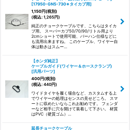
[
17950-GN5-730※タイカブ用
]
1,150
円
(税別)
(
税込
:
1,265
円
)
純正のチョークケーブルです、こちらはタイカ
ブ用。 スーパーカブ50/70/90/リトル用より
2cmショートで使用可能、バーハン仕様などに
も流用出来ますね。 このケーブル、ワイヤー自
体は動きはスムー…
【ホンダ純正】
ケーブルガイド(ワイヤー＆ホースクランプ)
[
汎用パーツ
]
400
円
(税別)
(
税込
:
440
円
)
ワイドタイヤを履く場合など、カスタムする上
でワイヤーの処理はセンスの見せどころ。 スマ
ートに収めたいならこれお勧めです。 フェンダ
ーなど相手に穴を開けて装着して下さい。 材質
はPVC（硬質ゴム）…
延長チョークケーブル