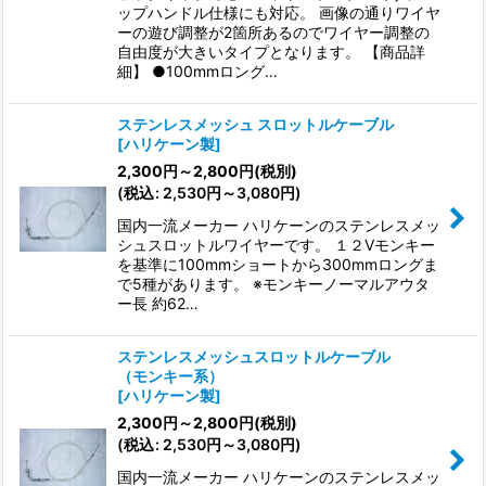
ップハンドル仕様にも対応。 画像の通りワイヤ
ーの遊び調整が2箇所あるのでワイヤー調整の
自由度が大きいタイプとなります。 【商品詳
細】 ●100mmロング…
ステンレスメッシュ スロットルケーブル
[
ハリケーン製
]
2,300
円
～2,800
円
(税別)
(
税込
:
2,530
円
～3,080
円
)
国内一流メーカー ハリケーンのステンレスメッ
シュスロットルワイヤーです。 １２Vモンキー
を基準に100mmショートから300mmロングま
で5種があります。 ※モンキーノーマルアウタ
ー長 約62…
ステンレスメッシュスロットルケーブル
（モンキー系）
[
ハリケーン製
]
2,300
円
～2,800
円
(税別)
(
税込
:
2,530
円
～3,080
円
)
国内一流メーカー ハリケーンのステンレスメッ