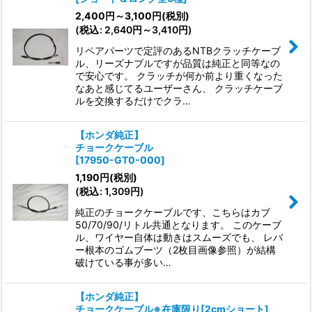
2,400
円
～3,100
円
(税別)
(
税込
:
2,640
円
～3,410
円
)
リペアパーツで定評のあるNTBクラッチケーブ
ル、リーズナブルですが品質は純正と同等なの
で安心です。 クラッチが何か前より重くなった
なあと感じてるユーザーさん、 クラッチケーブ
ルを交換するだけでクラ…
【ホンダ純正】
チョークケーブル
[
17950-GT0-000
]
1,190
円
(税別)
(
税込
:
1,309
円
)
純正のチョークケーブルです、こちらはカブ
50/70/90/リトル共通となります。 このケーブ
ル、ワイヤー自体は動きはスムーズでも、 レバ
ー根本のゴムブーツ（2枚目画像参照）が結構
破けている事が多い…
【ホンダ純正】
チョークケーブル※在庫限り[2cmショート]