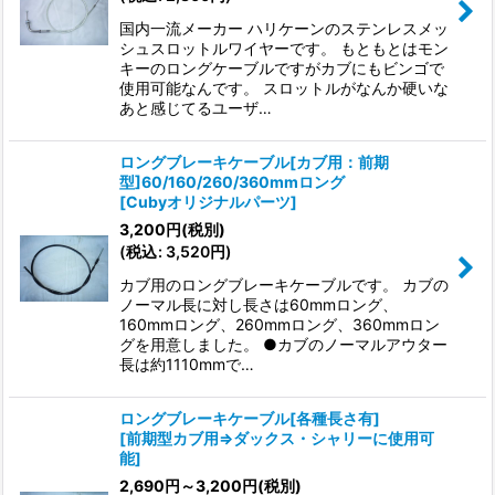
国内一流メーカー ハリケーンのステンレスメッ
シュスロットルワイヤーです。 もともとはモン
キーのロングケーブルですがカブにもビンゴで
使用可能なんです。 スロットルがなんか硬いな
あと感じてるユーザ…
ロングブレーキケーブル[カブ用：前期
型]60/160/260/360mmロング
[
Cubyオリジナルパーツ
]
3,200
円
(税別)
(
税込
:
3,520
円
)
カブ用のロングブレーキケーブルです。 カブの
ノーマル長に対し長さは60mmロング、
160mmロング、260mmロング、360mmロン
グを用意しました。 ●カブのノーマルアウター
長は約1110mmで…
ロングブレーキケーブル[各種長さ有]
[
前期型カブ用⇒ダックス・シャリーに使用可
能
]
2,690
円
～3,200
円
(税別)