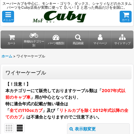
スーパーカブを中心に、モンキー・ゴリラ、ダックス、シャリィなどのカスタム
パーツをCuby店長が実際に使って【いい！】と思った商品だけを全国に。
メニュー
カート
車種&カテゴリー
カート
パーツ種類別
商品検索
マイページ
サイトマップ
別
ホーム
>
ワイヤーケーブル
ワイヤーケーブル
【！注意！】
本カテゴリーにて販売しておりますケーブル類は「
2007年式以
前のキャブ車
」用が中心となっており、
特に適合年式の記載が無い場合は
「
全ての110ccカブ
」及び「
リトルカブを除く2012年式以降の全
てのカブ
」は不適合となりますのでご注意下さい。
表示順変更
閉じる