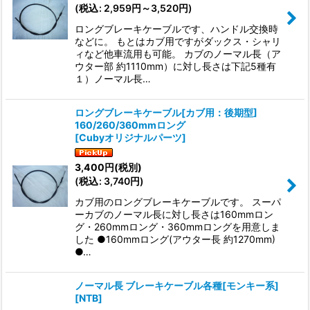
(
税込
:
2,959
円
～3,520
円
)
ロングブレーキケーブルです、ハンドル交換時
などに。 もとはカブ用ですがダックス・シャリ
ィなど他車流用も可能。 カブのノーマル長（ア
ウター部 約1110mm）に対し長さは下記5種有
１）ノーマル長…
ロングブレーキケーブル[カブ用：後期型]
160/260/360mmロング
[
Cubyオリジナルパーツ
]
3,400
円
(税別)
(
税込
:
3,740
円
)
カブ用のロングブレーキケーブルです。 スーパ
ーカブのノーマル長に対し長さは160mmロン
グ・260mmロング・360mmロングを用意しま
した ●160mmロング(アウター長 約1270mm)
●…
ノーマル長 ブレーキケーブル各種[モンキー系]
[
NTB
]