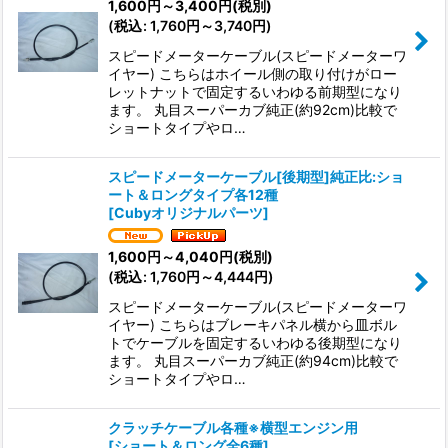
1,600
円
～3,400
円
(税別)
(
税込
:
1,760
円
～3,740
円
)
スピードメーターケーブル(スピードメーターワ
イヤー) こちらはホイール側の取り付けがロー
レットナットで固定するいわゆる前期型になり
ます。 丸目スーパーカブ純正(約92cm)比較で
ショートタイプやロ…
スピードメーターケーブル[後期型]純正比:ショ
ート＆ロングタイプ各12種
[
Cubyオリジナルパーツ
]
1,600
円
～4,040
円
(税別)
(
税込
:
1,760
円
～4,444
円
)
スピードメーターケーブル(スピードメーターワ
イヤー) こちらはブレーキパネル横から皿ボル
トでケーブルを固定するいわゆる後期型になり
ます。 丸目スーパーカブ純正(約94cm)比較で
ショートタイプやロ…
クラッチケーブル各種※横型エンジン用
[
ショート＆ロング全6種
]