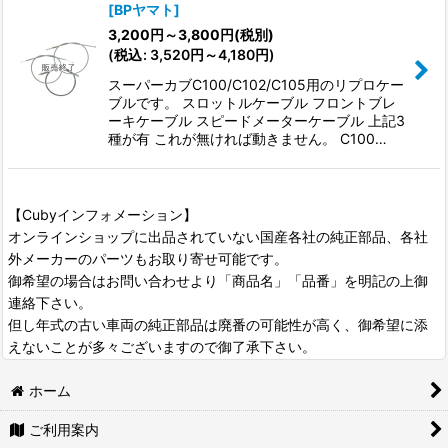
[
BPヤマト
]
3,200
円
～3,800
円
(税別)
(
税込
:
3,520
円
～4,180
円
)
スーパーカブC100/C102/C105用のリプロケー
ブルです。 スロットルケーブル フロントブレ
ーキケーブル スピードメーターケーブル 上記3
種が有 これが無ければ動きません。 C100…
【Cubyインフォメーション】
オンラインショップに出品されていない国産各社の純正部品、各社
外メーカーのパーツもお取り寄せ可能です。
御希望の場合はお問い合わせより「商品名」「品番」を明記の上御
連絡下さい。
但し年式の古い車両の純正部品は廃番の可能性が高く、御希望に添
えないことが多々ございますので御了承下さい。
ホーム
ご利用案内