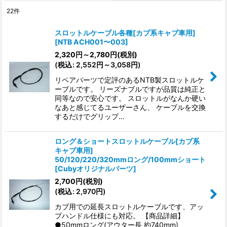
22
件
表示数
:
スロットルケーブル各種[カブ系キャブ車用]
[
NTB ACH001〜003
]
並び順
:
2,320
円
～2,780
円
(税別)
(
税込
:
2,552
円
～3,058
円
)
絞り込む
リペアパーツで定評のあるNTB製スロットルケ
ーブルです。 リーズナブルですが品質は純正と
同等なので安心です。 スロットルがなんか硬い
なあと感じてるユーザーさん、 ケーブルを交換
するだけでグリップ…
ロング＆ショートスロットルケーブル[カブ系
キャブ車用]
50/120/220/320mmロング/100mmショート
[
Cubyオリジナルパーツ
]
2,700
円
(税別)
(
税込
:
2,970
円
)
カブ用での延長スロットルケーブルです、アッ
プハンドル仕様にも対応。 【商品詳細】
●50mmロング(アウター長 約740mm)