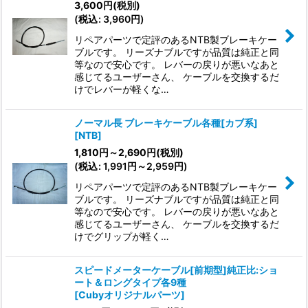
3,600
円
(税別)
(
税込
:
3,960
円
)
リペアパーツで定評のあるNTB製ブレーキケー
ブルです。 リーズナブルですが品質は純正と同
等なので安心です。 レバーの戻りが悪いなあと
感じてるユーザーさん、 ケーブルを交換するだ
けでレバーが軽くな…
ノーマル長 ブレーキケーブル各種[カブ系]
[
NTB
]
1,810
円
～2,690
円
(税別)
(
税込
:
1,991
円
～2,959
円
)
リペアパーツで定評のあるNTB製ブレーキケー
ブルです。 リーズナブルですが品質は純正と同
等なので安心です。 レバーの戻りが悪いなあと
感じてるユーザーさん、 ケーブルを交換するだ
けでグリップが軽く…
スピードメーターケーブル[前期型]純正比:ショ
ート＆ロングタイプ各9種
[
Cubyオリジナルパーツ
]