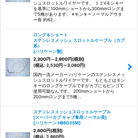
シュスロットルワイヤーです。 １２Vモンキー
を基準に100mmショートから300mmロングま
で5種があります。 ※モンキーノーマルアウタ
ー長 約62…
ロング＆ショート
ステンレスメッシュ スロットルケーブル（カブ
系）
[
ハリケーン製
]
2,300
円
～2,800
円
(税別)
(
税込
:
2,530
円
～3,080
円
)
国内一流メーカー ハリケーンのステンレスメッ
シュスロットルワイヤーです。 もともとはモン
キーのロングケーブルですがカブにもビンゴで
使用可能なんです。 200mmショートから
200mmロングまで5種…
ステンレスメッシュスロットルケーブル
[スーパーカブ キャブ車用ノーマル長]
[
ハリケーン HB6025M
]
2,600
円
(税別)
(
税込
:
2,860
円
)