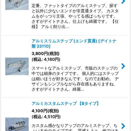
定番、ファットタイプのアルミステップ、探す
と以外に少ないエンドが非貫通タイプ。 カスタ
ムをがっつり主張、やってる感ばっちりです。
さすがデイトナさん、仕上げも綺麗です。 【仕
様】 アルミ削り出…
アルミスリムステップ (エンド貫通)
[
デイトナ
製 33110
]
3,800
円
(税別)
(
税込
:
4,180
円
)
スマートなアルミステップ、市販のステップの
中では細身のタイプです。 個人的にはステップ
は細いほうが好きなんです、なのでお勧め。 デ
ザインもシンプルながら存在感もありますね、
さすがデイトナさん、綺麗…
アルミカスタムステップ 【Bタイプ】
4,100
円
(税別)
(
税込
:
4,510
円
)
カスタム感かなりアップのアルミステップ、ち
ょい太めのタイプです。 質感も上々、他ではあ