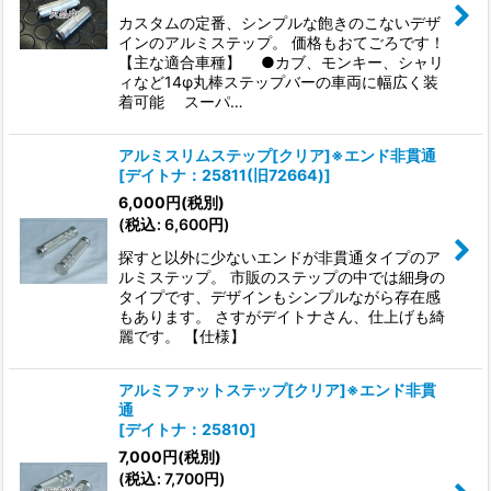
絞り込む
カスタムの定番、シンプルな飽きのこないデザ
インのアルミステップ。 価格もおてごろです！
【主な適合車種】 ●カブ、モンキー、シャリ
ィなど14φ丸棒ステップバーの車両に幅広く装
着可能 スーパ…
アルミスリムステップ[クリア]※エンド非貫通
[
デイトナ：25811(旧72664)
]
6,000
円
(税別)
(
税込
:
6,600
円
)
探すと以外に少ないエンドが非貫通タイプのア
ルミステップ。 市販のステップの中では細身の
タイプです、デザインもシンプルながら存在感
もあります。 さすがデイトナさん、仕上げも綺
麗です。 【仕様】
アルミファットステップ[クリア]※エンド非貫
通
[
デイトナ：25810
]
7,000
円
(税別)
(
税込
:
7,700
円
)