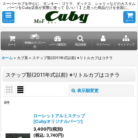
スーパーカブを中心に、モンキー・ゴリラ、ダックス、シャリィなどのカスタム
パーツをCuby店長が実際に使って【いい！】と思った商品だけを全国に。
メニュー
カート
車種&カテゴリー
カート
パーツ種類別
商品検索
マイページ
サイトマップ
別
ホーム
>
カブ系
>
ステップ類(2011年式以前) ※リトルカブはコチラ
ステップ類(2011年式以前) ※リトルカブはコチラ
表示順変更
閉じる
8
件
表示数
:
ローレットアルミステップ
[
Cubyオリジナルパーツ
]
並び順
:
3,400
円
(税別)
(
税込
:
3,740
円
)