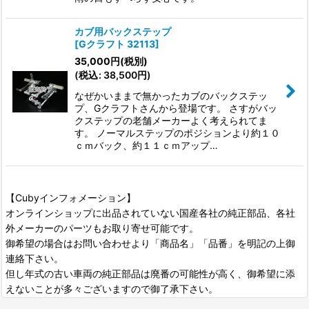
カブ用バックステップ
[
Gクラフト 32113
]
35,000
円
(税別)
(
税込
:
38,500
円
)
なぜかいままで無かったカブのバックステッ
プ、Gクラフトさんから登場です。 さすがバッ
クステップの老舗メーカーよく考えられてま
す。 ノーマルステップのポジションより約１０
ｃｍバック、約１１ｃｍアップ…
【Cubyインフォメーション】
オンラインショップに出品されていない国産各社の純正部品、各社
外メーカーのパーツもお取り寄せ可能です。
御希望の場合はお問い合わせより「商品名」「品番」を明記の上御
連絡下さい。
但し年式の古い車両の純正部品は廃番の可能性が高く、御希望に添
えないことが多々ございますので御了承下さい。