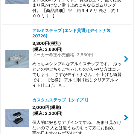
まり見かけない滑り止めにもなるゴムリング
付。 【商品詳細】 径 約３４ミリ 長さ 約１
００ミリ 【…
アルミステップ (エンド貫通)
[
デイトナ製
20726
]
3,300
円
(税別)
(
税込
:
3,630
円
)
メーカー希望小売価格
:
3,850
円
めっちゃシンプルなアルミステップです。 ぶっ
といのやごちゃごちゃしたのがいやな方はコレ
でしょう。 さすがデイトナさん、仕上げも綺麗
です。 【仕様】 アルミ削り出しクリアアルマ
イト仕上げ。 ※…
カスタムステップ 【タイプII】
2,000
円
(税別)
(
税込
:
2,200
円
)
個人的に好きなデザインですね。 あまり見かけ
ないので 人とは違うものをって方にお勧め。
雨の日もすべらず安心です。