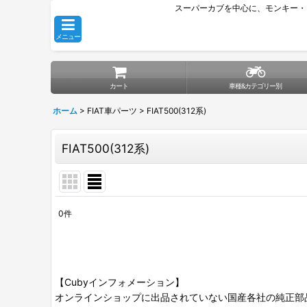
スーパーカブを中心に、モンキー・
メニュー
カート
車種&カテゴリー別
ホーム
>
FIAT車パーツ
>
FIAT500(312系)
FIAT500(312系)
0
件
表示数
:
並び順
:
【Cubyインフォメーション】
オンラインショップに出品されていない国産各社の純正部