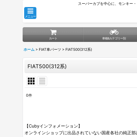
スーパーカブを中心に、モンキー・
メニュー
カート
車種&カテゴリー別
ホーム
>
FIAT車パーツ
>
FIAT500(312系)
FIAT500(312系)
0
件
表示数
:
並び順
:
【Cubyインフォメーション】
オンラインショップに出品されていない国産各社の純正部