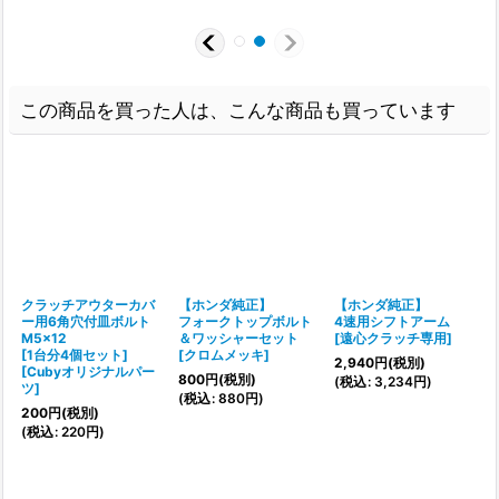
この商品を買った人は、こんな商品も買っています
クラッチアウターカバ
【ホンダ純正】
【ホンダ純正】
ー用6角穴付皿ボルト
フォークトップボルト
4速用シフトアーム
M5x12
＆ワッシャーセット
[
遠心クラッチ専用
]
[1台分4個セット]
[
クロムメッキ
]
2,940
円
(税別)
[
Cubyオリジナルパー
800
円
(税別)
(
税込
:
3,234
円
)
ツ
]
[
(
税込
:
880
円
)
200
円
(税別)
1
(
税込
:
220
円
)
(