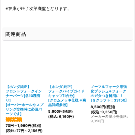
※在庫が終了次第廃盤となります。
関連商品
【ホンダ純正】
【ホンダ 純正】
ノーマルフォーク用強
フロントフォークイン
フォークパイプガイド
化ブッシュ※フォーク
ナーパーツ[各10種有
キャップ[1台分]
のガタつき解消に！
り]
[
クロムメッキ仕様 ※商
[
Ｇクラフト：33150
]
[
オーバーホールやスプ
品詳細参照
]
8,500
円
(税別)
リング交換時に必須パ
5,600
円
(税別)
(
税込
:
9,350
円
)
ーツです
]
(
税込
:
6,160
円
)
メーカー希望小売価格
:
9,350
円
70
円
～1,960
円
(税別)
(
税込
:
77
円
～2,156
円
)