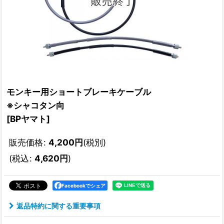
モンキー用ショートブレーキケーブル
※シャコタン向
[
BPヤマト
]
販売価格
:
4,200
円
(税別)
(
税込
:
4,620
円
)
Facebookでシェア
返品特約に関する重要事項