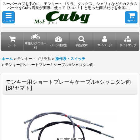
スーパーカブを中心に、モンキー・ゴリラ、ダックス、シャリィなどのカスタム
パーツをCuby店長が実際に使って【いい！】と思った商品だけを全国に。
メニュー
カート
車種&カテゴリー
カート
パーツ種類別
商品検索
マイページ
サイトマップ
別
ホーム
>
モンキー・ゴリラ系
>
操作系・スイッチ
>
モンキー用ショートブレーキケーブル※シャコタン向
モンキー用ショートブレーキケーブル※シャコタン向
[
BPヤマト
]