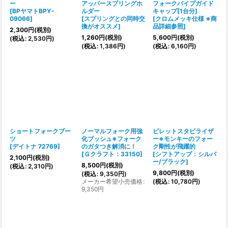
ー
アッパースプリングホ
フォークパイプガイド
[
BPヤマトBPY-
ルダー
キャップ[1台分]
09066
]
[
スプリングとの同時交
[
クロムメッキ仕様 ※商
換がオススメ
]
品詳細参照
]
2,300
円
(税別)
1,260
円
(税別)
5,600
円
(税別)
(
税込
:
2,530
円
)
(
税込
:
1,386
円
)
(
税込
:
6,160
円
)
ショートフォークブー
ノーマルフォーク用強
ビレットスタビライザ
ツ
化ブッシュ※フォーク
ー※モンキーのフォー
[
デイトナ 72769
]
のガタつき解消に！
ク剛性が飛躍的
[
Ｇクラフト：33150
]
[
シフトアップ：シルバ
2,100
円
(税別)
ー/ブラック
]
8,500
円
(税別)
(
税込
:
2,310
円
)
9,800
円
(税別)
(
税込
:
9,350
円
)
メーカー希望小売価格
:
(
税込
:
10,780
円
)
9,350
円