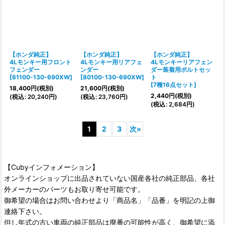
【ホンダ純正】
【ホンダ純正】
【ホンダ純正】
4Lモンキー用フロント
4Lモンキー用リアフェ
4Lモンキーリアフェン
フェンダー
ンダー
ダー装着用ボルトセッ
[
61100-130-690XW
]
[
80100-130-690XW
]
ト
[
7種16点セット
]
18,400
円
(税別)
21,600
円
(税別)
2,440
円
(税別)
(
税込
:
20,240
円
)
(
税込
:
23,760
円
)
(
税込
:
2,684
円
)
1
2
3
次
»
【Cubyインフォメーション】
オンラインショップに出品されていない国産各社の純正部品、各社
外メーカーのパーツもお取り寄せ可能です。
御希望の場合はお問い合わせより「商品名」「品番」を明記の上御
連絡下さい。
但し年式の古い車両の純正部品は廃番の可能性が高く、御希望に添