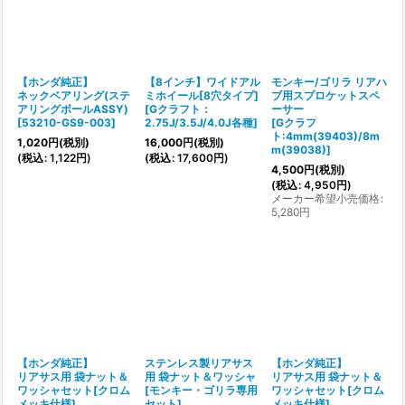
【ホンダ純正】
【8インチ】ワイドアル
モンキー/ゴリラ リアハ
ネックベアリング(ステ
ミホイール[8穴タイプ]
ブ用スプロケットスペ
アリングボールASSY)
[
Gクラフト：
ーサー
[
53210-GS9-003
]
2.75J/3.5J/4.0J各種
]
[
Gクラフ
ト:4mm(39403)/8m
1,020
円
(税別)
16,000
円
(税別)
m(39038)
]
(
税込
:
1,122
円
)
(
税込
:
17,600
円
)
4,500
円
(税別)
(
税込
:
4,950
円
)
メーカー希望小売価格
:
5,280
円
【ホンダ純正】
ステンレス製リアサス
【ホンダ純正】
リアサス用 袋ナット＆
用 袋ナット＆ワッシャ
リアサス用 袋ナット＆
ワッシャセット[クロム
[
モンキー・ゴリラ専用
ワッシャセット[クロム
メッキ仕様]
セット
]
メッキ仕様]