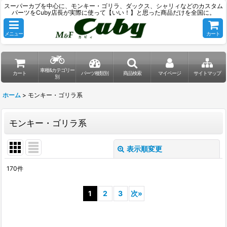
スーパーカブを中心に、モンキー・ゴリラ、ダックス、シャリィなどのカスタム
パーツをCuby店長が実際に使って【いい！】と思った商品だけを全国に。
メニュー
カート
車種&カテゴリー
カート
パーツ種類別
商品検索
マイページ
サイトマップ
別
ホーム
>
モンキー・ゴリラ系
モンキー・ゴリラ系
表示順変更
閉じる
170
件
サブカテゴリ
:
1
2
3
次
»
表示数
: