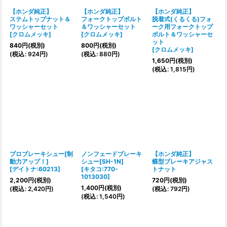
【ホンダ純正】
【ホンダ純正】
【ホンダ純正】
ステムトップナット＆
フォークトップボルト
脱着式(くるくる)フォ
ワッシャーセット
＆ワッシャーセット
ーク用フォークトップ
[
クロムメッキ
]
[
クロムメッキ
]
ボルト＆ワッシャーセ
ット
840
円
(税別)
800
円
(税別)
[
クロムメッキ
]
(
税込
:
924
円
)
(
税込
:
880
円
)
1,650
円
(税別)
(
税込
:
1,815
円
)
プロブレーキシュー[制
ノンフェードブレーキ
【ホンダ純正】
動力アップ！]
シュー[SH-1N]
蝶型ブレーキアジャス
[
デイトナ:60213
]
[
キタコ:770-
トナット
1013030
]
2,200
円
(税別)
720
円
(税別)
1,400
円
(税別)
(
税込
:
2,420
円
)
(
税込
:
792
円
)
(
税込
:
1,540
円
)