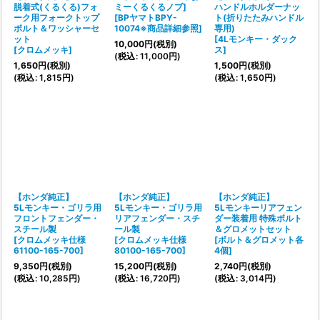
脱着式(くるくる)フォ
ミーくるくるノブ]
ハンドルホルダーナッ
ーク用フォークトップ
[
BPヤマトBPY-
ト(折りたたみハンドル
ボルト＆ワッシャーセ
10074※商品詳細参照
]
専用)
ット
[
4Lモンキー・ダック
10,000
円
(税別)
[
クロムメッキ
]
ス
]
(
税込
:
11,000
円
)
1,650
円
(税別)
1,500
円
(税別)
(
税込
:
1,815
円
)
(
税込
:
1,650
円
)
【ホンダ純正】
【ホンダ純正】
【ホンダ純正】
5Lモンキー・ゴリラ用
5Lモンキー・ゴリラ用
5Lモンキーリアフェン
フロントフェンダー・
リアフェンダー・スチ
ダー装着用 特殊ボルト
スチール製
ール製
＆グロメットセット
[
クロムメッキ仕様
[
クロムメッキ仕様
[
ボルト＆グロメット各
61100-165-700
]
80100-165-700
]
4個
]
9,350
円
(税別)
15,200
円
(税別)
2,740
円
(税別)
(
税込
:
10,285
円
)
(
税込
:
16,720
円
)
(
税込
:
3,014
円
)