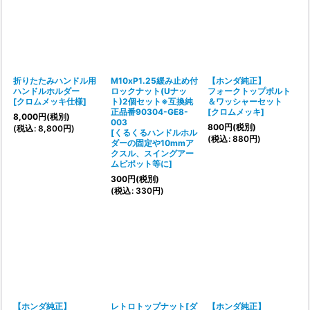
折りたたみハンドル用
M10xP1.25緩み止め付
【ホンダ純正】
ハンドルホルダー
ロックナット(Uナッ
フォークトップボルト
[
クロムメッキ仕様
]
ト)2個セット※互換純
＆ワッシャーセット
正品番90304-GE8-
[
クロムメッキ
]
8,000
円
(税別)
003
800
円
(税別)
(
税込
:
8,800
円
)
[
くるくるハンドルホル
(
税込
:
880
円
)
ダーの固定や10mmア
クスル、スイングアー
ムピポット等に
]
300
円
(税別)
(
税込
:
330
円
)
【ホンダ純正】
レトロトップナット[ダ
【ホンダ純正】