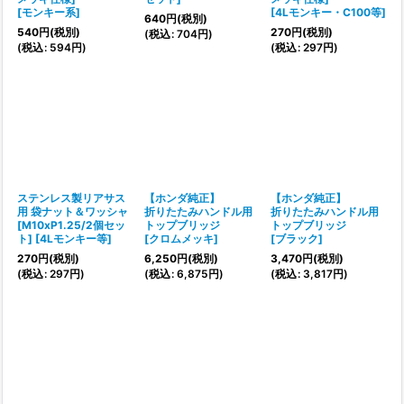
[
モンキー系
]
[
4Lモンキー・C100等
]
640
円
(税別)
540
円
(税別)
270
円
(税別)
(
税込
:
704
円
)
(
税込
:
594
円
)
(
税込
:
297
円
)
ステンレス製リアサス
【ホンダ純正】
【ホンダ純正】
用 袋ナット＆ワッシャ
折りたたみハンドル用
折りたたみハンドル用
[M10xP1.25/2個セッ
トップブリッジ
トップブリッジ
ト]
[
4Lモンキー等
]
[
クロムメッキ
]
[
ブラック
]
270
円
(税別)
6,250
円
(税別)
3,470
円
(税別)
(
税込
:
297
円
)
(
税込
:
6,875
円
)
(
税込
:
3,817
円
)