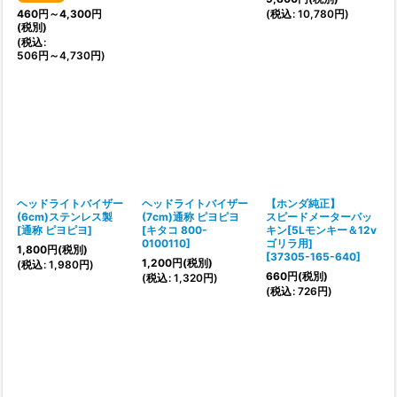
(
税込
:
10,780
円
)
460
円
～4,300
円
(税別)
(
税込
:
506
円
～4,730
円
)
ヘッドライトバイザー
ヘッドライトバイザー
【ホンダ純正】
(6cm)ステンレス製
(7cm)通称 ピヨピヨ
スピードメーターパッ
[
通称 ピヨピヨ
]
[
キタコ 800-
キン[5Lモンキー＆12v
0100110
]
ゴリラ用]
1,800
円
(税別)
[
37305-165-640
]
1,200
円
(税別)
(
税込
:
1,980
円
)
660
円
(税別)
(
税込
:
1,320
円
)
(
税込
:
726
円
)