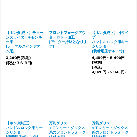
【ホンダ 純正】チェー
フロントフォークアウ
【ホンダ純正】旧タイ
ンスライダー※モンキ
ターカット加工
プ
ー用
[
アウター持込となりま
ハンドルロック用キー
[
ノーマルスイングアー
す
]
シリンダー
ム用
]
[
装着用皿ボルト付
]
3,290
円
(税別)
4,480
円
～5,400
円
(税別)
(
税込
:
3,619
円
)
(
税込
:
4,928
円
～5,940
円
)
【ホンダ純正】
万能グリス
万能グリス
ハンドルロック用キー
※モンキー・ダックス
※モンキー・ダックス
シリンダー
系のフロントフォーク
系のフロントフォーク
[
装着用皿ボルト付
]
組付け用に
組付け用に