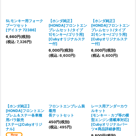
5Lモンキー用フォーク
【ホンダ純正】
【ホンダ純正】
ブーツセット
[HONDA]フロントエン
[HONDA]フロントエン
[
デイトナ 72386
]
ブレムセット/タイプ
ブレムセット/タイプ
1[モンキー/ゴリラ用]
2[モンキー/ゴリラ用]
6,660
円
(税別)
[
Cubyオリジナルステ
[
Cubyオリジナルステ
(
税込
:
7,326
円
)
ー付
]
ー付
]
6,000
円
(税別)
6,000
円
(税別)
(
税込
:
6,600
円
)
(
税込
:
6,600
円
)
【ホンダ純正】
フロントエンブレム装
レース用アンダーカウ
[HONDA]フロントエン
着用
ルキット
ブレム＆ステー各車種
長ナットセット
[モンキー・カブ等の横
用バラ販売
型エンジン搭載車対応]
450
円
(税別)
[
ステーはCubyオリジ
[
Cubyオリジナルパー
(
税込
:
495
円
)
ナル
]
ツ※商品詳細参照
]
9,800
円
(税別)