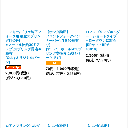
並び順
:
絞り込む
モンキー/ゴリラ純正フ
【ホンダ純正】
ロアスプリングホルダ
ォーク用 強化スプリン
フロントフォークイン
ー・ショートタイプ
グ[1台分]
ナーパーツ[各10種有
※ローダウンに対応
※ノーマル比約30%ア
り]
[
BPヤマトBPY-
ップ[スプリング長 各4
[
オーバーホールやスプ
10016
]
種有]
リング交換時に必須パ
2,300
円
(税別)
[
Cubyオリジナルパー
ーツです
]
(
税込
:
2,530
円
)
ツ
]
70
円
～1,960
円
(税別)
2,800
円
(税別)
(
税込
:
77
円
～2,156
円
)
(
税込
:
3,080
円
)
ロアスプリングホルダ
【ホンダ純正】
【ホンダ 純正】