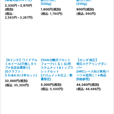
[
500g
]
[
200g
]
2,330
円
～2,970
円
(税別)
1,600
円
(税別)
900
円
(税別)
(
税込
:
(
税込
:
1,760
円
)
(
税込
:
990
円
)
2,563
円
～3,267
円
)
【8インチ】ワイドアル
Z50A分離式フロント
【ホンダ 純正】
ミホイール[穴無しタイ
フォーク(くるくる)用
倒立ステアリングダン
プ※当店在庫限り]
ステムナット&トップス
パー
[
Gクラフト：
レッドセット
[
HRCレース向け車両パ
3.5J&4.0J 2本セット
]
[
クロムメッキ仕上：数
ーツ⇒流用に！※商品
量限定
]
詳細参照
]
32,000
円
(税別)
5,000
円
(税別)
44,260
円
(税別)
(
税込
:
35,200
円
)
(
税込
:
5,500
円
)
(
税込
:
48,686
円
)