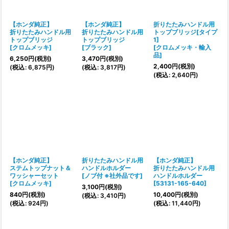
【ホンダ純正】
【ホンダ純正】
折りたたみハンドル用
折りたたみハンドル用
折りたたみハンドル用
トップブリッジ[タイプ
トップブリッジ
トップブリッジ
1]
[
クロムメッキ
]
[
ブラック
]
[
クロムメッキ・輸入
品
]
6,250
円
(税別)
3,470
円
(税別)
2,400
円
(税別)
(
税込
:
6,875
円
)
(
税込
:
3,817
円
)
(
税込
:
2,640
円
)
【ホンダ純正】
折りたたみハンドル用
【ホンダ純正】
ステムトップナット＆
ハンドルホルダー
折りたたみハンドル用
ワッシャーセット
[
ノブ付 ※社外品です
]
ハンドルホルダー
[
クロムメッキ
]
[
53131-165-640
]
3,100
円
(税別)
840
円
(税別)
10,400
円
(税別)
(
税込
:
3,410
円
)
(
税込
:
924
円
)
(
税込
:
11,440
円
)