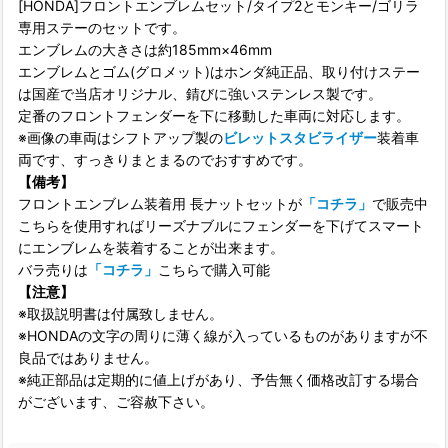
[HONDA]フロントエンブレムセット/タイプ2とモンキー/ゴリラ
専用ステーのセットです。
エンブレムの大きさは約185mm×46mm
エンブレムとゴム(グロメット)はホンダ純正品、取り付けステー
は国産で当店オリジナル、錆びに強いステンレス製です。
定番のフロントフェンダーを下に移動した車両に対応します。
※画像の車両はシフトアップ製の
ビレットスタビライザー
装着車
両です、すっきりまとまるのでおすすめです。
【備考】
フロントエンブレム装着用 長ナットセットが
「コチラ」
で販売中
こちらを使用すればリーズナブルにフェンダーを下げてスマート
にエンブレムを装着することが出来ます。
バラ売りは
「コチラ」
こちらで購入可能
【注意】
※取扱説明書は付属致しません。
※HONDAの文字の周りに薄く線が入っているものがありますが不
良品ではありません。
※純正部品は定期的に値上げがあり、予告無く価格改訂する場合
がございます、ご容赦下さい。