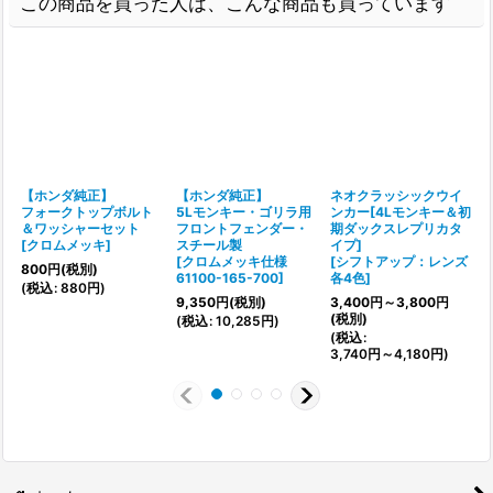
この商品を買った人は、こんな商品も買っています
【ホンダ純正】
【ホンダ純正】
ネオクラッシックウイ
フォークトップボルト
5Lモンキー・ゴリラ用
ンカー[4Lモンキー＆初
＆ワッシャーセット
フロントフェンダー・
期ダックスレプリカタ
[
クロムメッキ
]
スチール製
イプ]
[
[
クロムメッキ仕様
[
シフトアップ：レンズ
800
円
(税別)
61100-165-700
]
各4色
]
(
税込
:
880
円
)
(
9,350
円
(税別)
3,400
円
～3,800
円
(税別)
(
税込
:
10,285
円
)
(
税込
:
3,740
円
～4,180
円
)