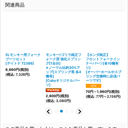
関連商品
5Lモンキー用フォーク
モンキー/ゴリラ純正フ
【ホンダ純正】
ブーツセット
ォーク用 強化スプリン
フロントフォークイン
[
デイトナ 72386
]
グ[1台分]
ナーパーツ[各10種有
※ノーマル比約30%ア
り]
6,660
円
(税別)
ップ[スプリング長 各4
[
オーバーホールやスプ
[
(
税込
:
7,326
円
)
種有]
リング交換時に必須パ
[
Cubyオリジナルパー
ーツです
]
ツ
]
70
円
～1,960
円
(税別)
2,800
円
(税別)
(
税込
:
77
円
～2,156
円
)
(
(
税込
:
3,080
円
)