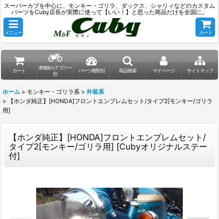
スーパーカブを中心に、モンキー・ゴリラ、ダックス、シャリィなどのカスタム
パーツをCuby店長が実際に使って【いい！】と思った商品だけを全国に。
メニュー
カート
車種&カテゴリー
カート
パーツ種類別
商品検索
マイページ
サイトマップ
別
ホーム
>
モンキー・ゴリラ系
>
外装系
>
【ホンダ純正】[HONDA]フロントエンブレムセット/タイプ2[モンキー/ゴリラ
用]
【ホンダ純正】[HONDA]フロントエンブレムセット/
タイプ2[モンキー/ゴリラ用]
[
Cubyオリジナルステー
付
]