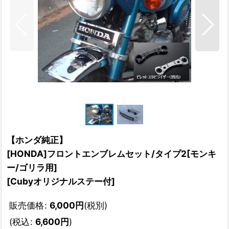
【ホンダ純正】
[HONDA]フロントエンブレムセット/タイプ2[モンキ
ー/ゴリラ用]
[
Cubyオリジナルステー付
]
販売価格
:
6,000
円
(税別)
(
税込
:
6,600
円
)