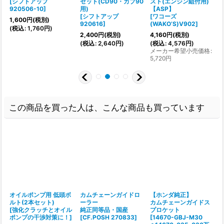
[
シフトアップ
セット(CD90・カブ90
スト(エンジン組付用)
920506-10
]
用)
【ASP】
[
シフトアップ
[
ワコーズ
[
1,600
円
(税別)
920616
]
(WAKO’S)V902
]
(
税込
:
1,760
円
)
2,400
円
(税別)
4,160
円
(税別)
(
:
(
税込
:
2,640
円
)
(
税込
:
4,576
円
)
メーカー希望小売価格
:
5,720
円
この商品を買った人は、こんな商品も買っています
オイルポンプ用 低頭ボ
カムチェーンガイドロ
【ホンダ純正】
ルト(2本セット)
ーラー
カムチェーンガイドス
[
強化クラッチとオイル
純正同等品・国産
プロケット
ポンプの干渉対策に！
]
[
CF.POSH 270833
]
[
14670-GBJ-M30
[