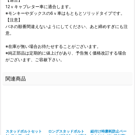
12ｖキャブレター車に適合します。
※モンキーやダックスの6ｖ車はもともとソリッドタイプです。
【注意】
バネの順番間違えないようにしてください、あと締めすぎにも注
意。
※在庫が無い場合お待たせすることがございます。
※純正部品は定期的に値上げがあり、予告無く価格改訂する場合
がございます、ご容赦下さい。
関連商品
リ
スタッドボルトセット
ロングスタッドボルト
組付け時磨耗防止ペー