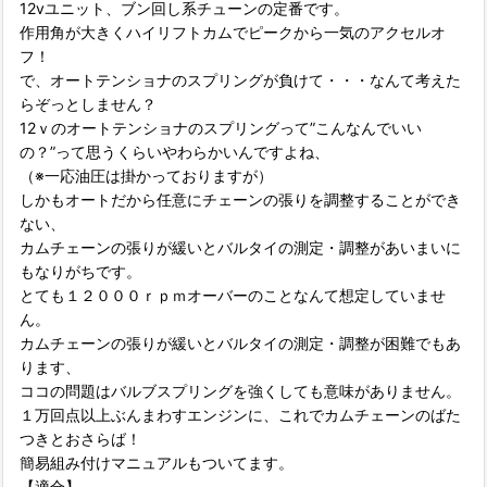
12vユニット、ブン回し系チューンの定番です。
作用角が大きくハイリフトカムでピークから一気のアクセルオ
フ！
で、オートテンショナのスプリングが負けて・・・なんて考えた
らぞっとしません？
12ｖのオートテンショナのスプリングって”こんなんでいい
の？”って思うくらいやわらかいんですよね、
（※一応油圧は掛かっておりますが）
しかもオートだから任意にチェーンの張りを調整することができ
ない、
カムチェーンの張りが緩いとバルタイの測定・調整があいまいに
もなりがちです。
とても１２０００ｒｐｍオーバーのことなんて想定していませ
ん。
カムチェーンの張りが緩いとバルタイの測定・調整が困難でもあ
ります、
ココの問題はバルブスプリングを強くしても意味がありません。
１万回点以上ぶんまわすエンジンに、これでカムチェーンのばた
つきとおさらば！
簡易組み付けマニュアルもついてます。
【適合】