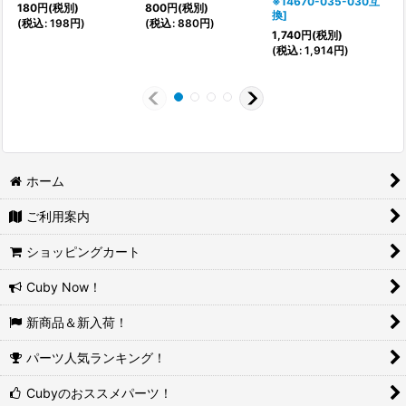
※14670-035-030互
180
円
(税別)
800
円
(税別)
換
]
1
(
税込
:
198
円
)
(
税込
:
880
円
)
1,740
円
(税別)
(
(
税込
:
1,914
円
)
ホーム
ご利用案内
ショッピングカート
Cuby Now！
新商品＆新入荷！
パーツ人気ランキング！
Cubyのおススメパーツ！