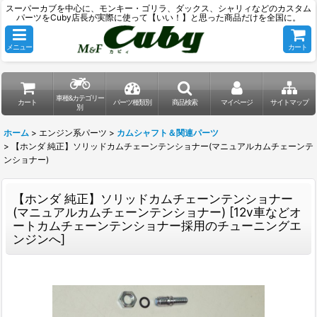
スーパーカブを中心に、モンキー・ゴリラ、ダックス、シャリィなどのカスタム
パーツをCuby店長が実際に使って【いい！】と思った商品だけを全国に。
メニュー
カート
車種&カテゴリー
カート
パーツ種類別
商品検索
マイページ
サイトマップ
別
ホーム
>
エンジン系パーツ
>
カムシャフト＆関連パーツ
>
【ホンダ 純正】ソリッドカムチェーンテンショナー(マニュアルカムチェーンテ
ンショナー)
【ホンダ 純正】ソリッドカムチェーンテンショナー
(マニュアルカムチェーンテンショナー)
[
12v車などオ
ートカムチェーンテンショナー採用のチューニングエ
ンジンへ
]