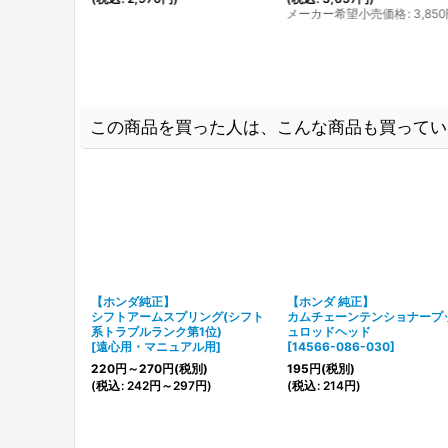
メーカー希望小売価格
:
3,850
この商品を買った人は、こんな商品も買ってい
【ホンダ純正】
【ホンダ 純正】
シフトアームスプリング(シフト
カムチェーンテンショナープ
系トラブルランク第1位)
ュロッドヘッド
[
遠心用・マニュアル用
]
[
14566-086-030
]
220
円
～270
円
(税別)
195
円
(税別)
(
税込
:
242
円
～297
円
)
(
税込
:
214
円
)