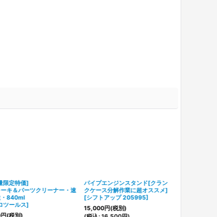
量限定特価]
パイプエンジンスタンド[クラン
レーキ＆パーツクリーナー・速
クケース分解作業に超オススメ]
・840ml
[
シフトアップ 205995
]
ロツールス
]
15,000
円
(税別)
0
円
(税別)
(
税込
:
16,500
円
)