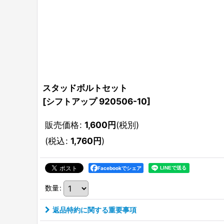
スタッドボルトセット
[
シフトアップ 920506-10
]
販売価格
:
1,600
円
(税別)
(
税込
:
1,760
円
)
Facebookでシェア
数量
:
返品特約に関する重要事項