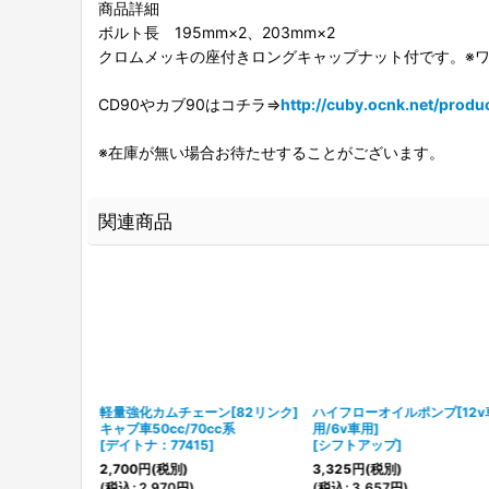
商品詳細
ボルト長 195mm×2、203mm×2
クロムメッキの座付きロングキャップナット付です。※
CD90やカブ90はコチラ⇒
http://cuby.ocnk.net/produ
※在庫が無い場合お待たせすることがございます。
関連商品
ルトセット
軽量強化カムチェーン[82リンク]
ハイフローオイルポンプ[12v
)
キャブ車50cc/70cc系
用/6v車用]
616
]
[
デイトナ：77415
]
[
シフトアップ
]
2,700
円
(税別)
3,325
円
(税別)
(
税込
:
2,970
円
)
(
税込
:
3,657
円
)