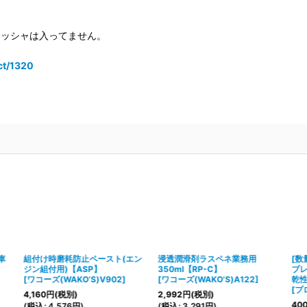
ワッシャは入ってません。
ct/1320
車
組付け時磨耗防止ペースト(エン
浸透潤滑剤ラスペネ業務用
[数
ジン組付用)【ASP】
350ml【RP-C】
ブ
[
ワコーズ(WAKO’S)V902
]
[
ワコーズ(WAKO’S)A122
]
乾性
[
プ
4,160
円
(税別)
2,992
円
(税別)
40
(
税込
:
4,576
円
)
(
税込
:
3,291
円
)