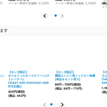
円
メーカー希望小売価格
:
5,720
円
メーカー希望小売価格
:
3,740
円
(
税
メ
ます
【ホンダ純正】
【ホンダ純正】
【
ッシ
オイルフィルタースクリーン(ス
横型エンジン用ノックピン各種
カ
トレーナー)
[
単品＆セット売り
]
[
14
[
15421-035-010(15421-KSP-
03
80
円
～700
円
(税別)
910互換)
]
1,7
(
税込
:
88
円
～770
円
)
420
円
(税別)
(
税
(
税込
:
462
円
)