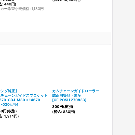
込
:
440
円
)
ーカー希望小売価格
:
1,133
円
ホンダ純正】
カムチェーンガイドローラー
スーパーオイ
ムチェーンガイドスプロケット
純正同等品・国産
12v車用/6v
670-GBJ-M30 ※14670-
[
CF.POSH 270833
]
オリフィス加
5-030互換
]
[
SP武川
]
800
円
(税別)
40
円
(税別)
3,800
円
～4,
(
税込
:
880
円
)
込
:
1,914
円
)
(
税込
:
4,180