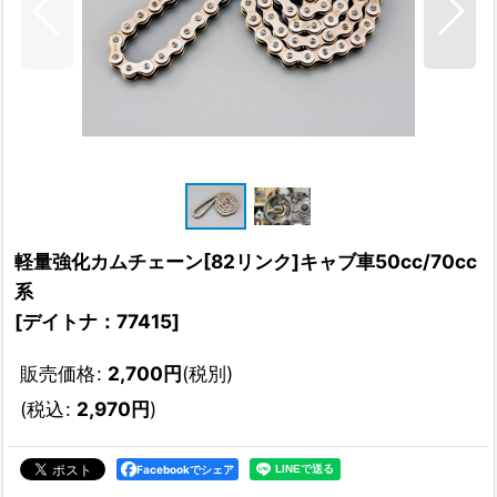
軽量強化カムチェーン[82リンク]キャブ車50cc/70cc
系
[
デイトナ：77415
]
販売価格
:
2,700
円
(税別)
(
税込
:
2,970
円
)
Facebookでシェア