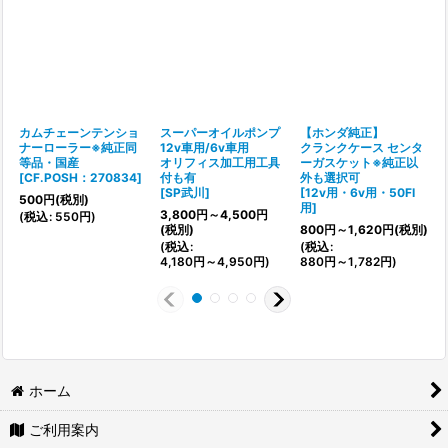
カムチェーンテンショ
スーパーオイルポンプ
【ホンダ純正】
ナーローラー※純正同
12v車用/6v車用
クランクケース センタ
等品・国産
オリフィス加工用工具
ーガスケット※純正以
[
CF.POSH：270834
]
付も有
外も選択可
[
[
SP武川
]
[
12v用・6v用・50FI
500
円
(税別)
用
]
3,800
円
～4,500
円
(
税込
:
550
円
)
(
(税別)
800
円
～1,620
円
(税別)
(
税込
:
(
税込
:
4,180
円
～4,950
円
)
880
円
～1,782
円
)
ホーム
ご利用案内