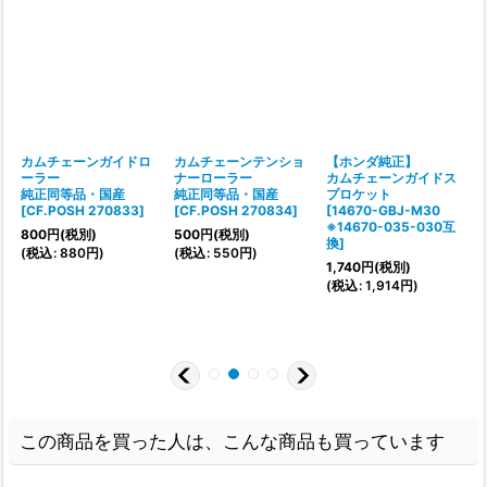
カムチェーンガイドロ
カムチェーンテンショ
【ホンダ純正】
ーラー
ナーローラー
カムチェーンガイドス
純正同等品・国産
純正同等品・国産
プロケット
[
CF.POSH 270833
]
[
CF.POSH 270834
]
[
14670-GBJ-M30
]
※14670-035-030互
800
円
(税別)
500
円
(税別)
換
]
[
(
税込
:
880
円
)
(
税込
:
550
円
)
1,740
円
(税別)
(
税込
:
1,914
円
)
(
この商品を買った人は、こんな商品も買っています