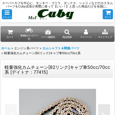
スーパーカブを中心に、モンキー・ゴリラ、ダックス、シャリィなどのカスタム
パーツをCuby店長が実際に使って【いい！】と思った商品だけを全国に。
メニュー
カート
車種&カテゴリー
カート
パーツ種類別
商品検索
マイページ
サイトマップ
別
ホーム
>
エンジン系パーツ
>
カムシャフト＆関連パーツ
>
軽量強化カムチェーン[82リンク]キャブ車50cc/70cc系
軽量強化カムチェーン[82リンク]キャブ車50cc/70cc
系
[
デイトナ：77415
]