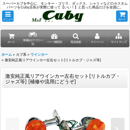
スーパーカブを中心に、モンキー・ゴリラ、ダックス、シャリィなどのカスタム
パーツをCuby店長が実際に使って【いい！】と思った商品だけを全国に。
メニュー
カート
車種&カテゴリー
カート
パーツ種類別
商品検索
マイページ
サイトマップ
別
ホーム
>
カブ系
>
ウインカー
>
激安純正風リアウインカー左右セット[リトルカブ・ジャズ等]
激安純正風リアウインカー左右セット[リトルカブ・
ジャズ等]
[
補修や流用にどうぞ
]