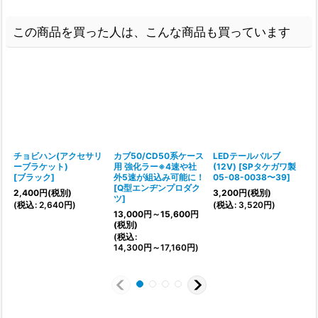
この商品を買った人は、こんな商品も買っています
チョビハン(アクセサリ
カブ50/CD50系ケース
LEDテールバルブ
ーブラケット)
用 強化ラー※4速や社
(12V)
[
SPタケガワ製
[
ブラック
]
外5速が組込み可能に！
05-08-0038〜39
]
[
Q型エンヂンプロダク
2,400
円
(税別)
3,200
円
(税別)
1
ツ
]
(
税込
:
2,640
円
)
(
税込
:
3,520
円
)
(
13,000
円
～15,600
円
(税別)
(
税込
:
14,300
円
～17,160
円
)