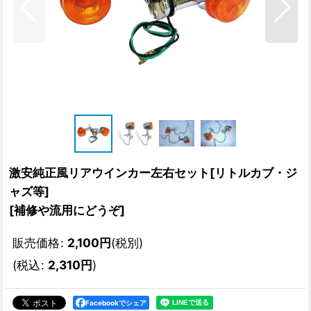
激安純正風リアウインカー左右セット[リトルカブ・ジ
ャズ等]
[
補修や流用にどうぞ
]
販売価格
:
2,100
円
(税別)
(
税込
:
2,310
円
)
Facebookでシェア