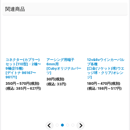
関連商品
コネクター(カプラー)
アーシング用端子
12v&6vウインカーバル
ウ
セット[110型]・2極〜
6mm用
ブ各種
9極(計5種)
[
Cubyオリジナルパー
[
口金(ソケット)球/ウエ
[
[
デイトナ 96167〜
ツ
]
ッジ球・クリア/オレン
96171
]
ジ
]
30
円
(税別)
1
350
円
～570
円
(税別)
180
円
～470
円
(税別)
(
税込
:
33
円
)
(
(
税込
:
385
円
～627
円
)
(
税込
:
198
円
～517
円
)
1
ュ