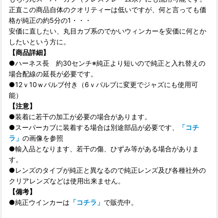
正直この商品自体のクオリティーは低いですが、何と言っても価
格が純正の約5分の1・・・
安価に直したい、丸目カブ系のでかいウィンカーを安価に何とか
したいという方に。
【商品詳細】
●ハーネス長 約30センチ※純正より短いので純正と入れ替えの
場合配線の延長が必要です。
●12ｖ10ｗバルブ付き（6ｖバルブに変更でジャズにも使用可
能）
【注意】
●装着に若干の加工が必要の場合があります。
●スーパーカブに装着する場合は別途部品が必要です、
「コチ
ラ」
の画像を参照
●輸入品となります、若干の傷、ひずみ等がある場合がありま
す。
●レンズのタイプが純正と異なるので純正レンズ及び各種社外の
クリアレンズなどは使用出来ません。
【備考】
●純正ウインカーは
「コチラ」
で販売中。