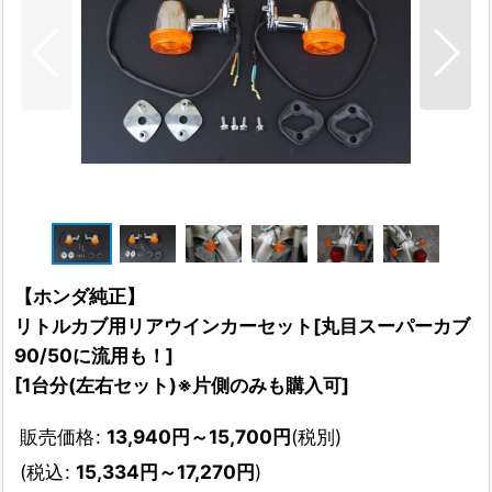
【ホンダ純正】
リトルカブ用リアウインカーセット[丸目スーパーカブ
90/50に流用も！]
[
1台分(左右セット)※片側のみも購入可
]
販売価格
:
13,940
円
～15,700
円
(税別)
(
税込
:
15,334
円
～17,270
円
)