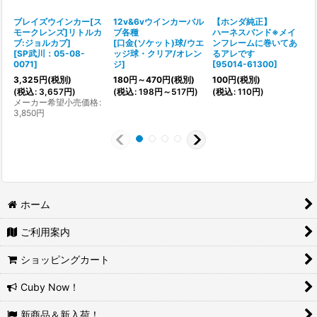
ブレイズウインカー[ス
12v&6vウインカーバル
【ホンダ純正】
モークレンズ]リトルカ
ブ各種
ハーネスバンド※メイ
ブ:ジョルカブ]
[
口金(ソケット)球/ウエ
ンフレームに巻いてあ
[
[
SP武川：05-08-
ッジ球・クリア/オレン
るアレです
0071
]
ジ
]
[
95014-61300
]
3,325
円
(税別)
180
円
～470
円
(税別)
100
円
(税別)
(
(
税込
:
3,657
円
)
(
税込
:
198
円
～517
円
)
(
税込
:
110
円
)
メーカー希望小売価格
:
3
3,850
円
ホーム
ご利用案内
ショッピングカート
Cuby Now！
新商品＆新入荷！