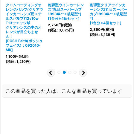
クロムコーティングオ
砲弾型ウインカーレン
砲弾型クリアウインカ
ト
レンジバルブ(クリアウ
ズ[丸目スーパーカブ
ーレンズ[丸目スーパー
インカーレンズ用ステ
1993年〜※後期型*]
カブ1993年〜※後期型
ルスバルブ)12v10w
[
1台分※4個セット
]
*]
[
T13ウエッジ球
[
1台分※4個セット
]
2,750
円
(税別)
2
クリアレンズの中のオ
2,850
円
(税別)
(
税込
:
3,025
円
)
(
レンジが目立ちませ
(
税込
:
3,135
円
)
ん！
[
POSH Faith(ポッシュ
フェイス)：092010-
MK
]
1,100
円
(税別)
(
税込
:
1,210
円
)
この商品を買った人は、こんな商品も買っています