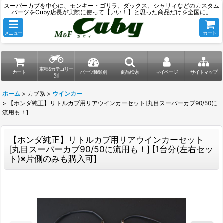
スーパーカブを中心に、モンキー・ゴリラ、ダックス、シャリィなどのカスタム
パーツをCuby店長が実際に使って【いい！】と思った商品だけを全国に。
メニュー
カート
車種&カテゴリー
カート
パーツ種類別
商品検索
マイページ
サイトマップ
別
ホーム
>
カブ系
>
ウインカー
>
【ホンダ純正】リトルカブ用リアウインカーセット[丸目スーパーカブ90/50に
流用も！]
【ホンダ純正】リトルカブ用リアウインカーセット
[丸目スーパーカブ90/50に流用も！]
[
1台分(左右セッ
ト)※片側のみも購入可
]