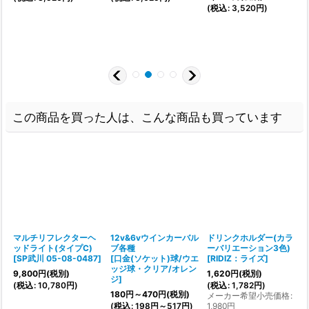
(
税込
:
3,520
円
)
(
この商品を買った人は、こんな商品も買っています
マルチリフレクターヘ
12v&6vウインカーバル
ドリンクホルダー(カラ
ッドライト(タイプC)
ブ各種
ーバリエーション3色)
[
SP武川 05-08-0487
]
[
口金(ソケット)球/ウエ
[
RIDIZ：ライズ
]
ッジ球・クリア/オレン
[
9,800
円
(税別)
1,620
円
(税別)
ジ
]
(
税込
:
10,780
円
)
(
税込
:
1,782
円
)
180
円
～470
円
(税別)
1
メーカー希望小売価格
:
(
税込
:
198
円
～517
円
)
1,980
円
(