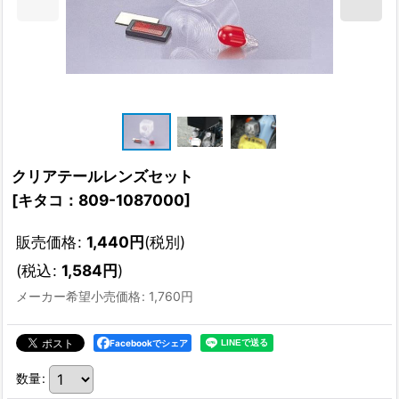
クリアテールレンズセット
[
キタコ：809-1087000
]
販売価格
:
1,440
円
(税別)
(
税込
:
1,584
円
)
メーカー希望小売価格
:
1,760
円
Facebookでシェア
数量
: