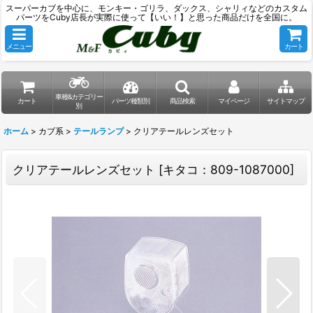
スーパーカブを中心に、モンキー・ゴリラ、ダックス、シャリィなどのカスタム
パーツをCuby店長が実際に使って【いい！】と思った商品だけを全国に。
メニュー
カート
車種&カテゴリー
カート
パーツ種類別
商品検索
マイページ
サイトマップ
別
ホーム
>
カブ系
>
テールランプ
>
クリアテールレンズセット
クリアテールレンズセット
[
キタコ：809-1087000
]