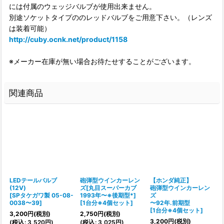
には付属のウェッジバルブが使用出来ません。
別途ソケットタイプののレッドバルブをご用意下さい。（レンズ
は装着可能）
http://cuby.ocnk.net/product/1158
※メーカー在庫が無い場合お待たせすることがございます。
関連商品
LEDテールバルブ
砲弾型ウインカーレン
【ホンダ純正】
(12V)
ズ[丸目スーパーカブ
砲弾型ウインカーレン
[
SPタケガワ製 05-08-
1993年〜※後期型*]
ズ
0038〜39
]
[
1台分※4個セット
]
〜92年.前期型
[
[
1台分※4個セット
]
3,200
円
(税別)
2,750
円
(税別)
3,200
円
(税別)
1
(
税込
:
3,520
円
)
(
税込
:
3,025
円
)