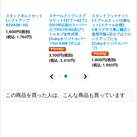
スタッドボルトセット
スチールドリブンスプ
スタンドフックナット
[
シフトアップ
ロケット[31丁〜42丁]
(スプールナット)2個セ
920506-10
]
2011年以前のスーパー
ット[スチール仕様]
カブ50/70/90及びリ
2本リアサス車に幅広く
[
1,600
円
(税別)
トルカブ全年式等
使用可能+旧カブはフロ
(
税込
:
1,760
円
)
[
Cubyオリジナルパー
ントアップにも
:
ツfor XAM (ザム)
]
[
Cubyオリジナルパー
(
ツ
]
3,100
円
(税別)
1,800
円
(税別)
(
税込
:
3,410
円
)
(
税込
:
1,980
円
)
この商品を買った人は、こんな商品も買っています