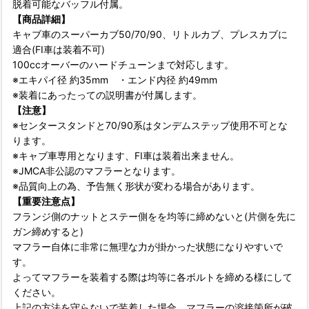
脱着可能なバッフル付属。
【商品詳細】
キャブ車のスーパーカブ50/70/90、リトルカブ、プレスカブに
適合(FI車は装着不可)
100ccオーバーのハードチューンまで対応します。
※エキパイ径 約35mm ・エンド内径 約49mm
※装着にあったっての説明書が付属します。
【注意】
※センタースタンドと70/90系はタンデムステップ使用不可とな
ります。
※キャブ車専用となります、FI車は装着出来ません。
※JMCA非公認のマフラーとなります。
※品質向上の為、予告無く形状が変わる場合があります。
【重要注意点】
フランジ側のナットとステー側をを均等に締めないと(片側を先に
ガン締めすると)
マフラー自体に非常に無理な力が掛かった状態になりやすいで
す。
よってマフラーを装着する際は均等に各ボルトを締める様にして
ください。
上記の方法を守らないで装着した場合、マフラーの溶接箇所が破