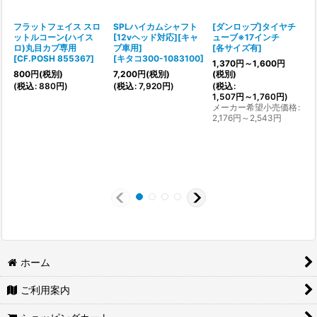
フラットフェイス スロ
SPLハイカムシャフト
[ダンロップ]タイヤチ
ットルコーン(ハイス
[12vヘッド対応][キャ
ューブ※17インチ
ロ)丸目カブ専用
ブ車用]
[
各サイズ有
]
[
[
CF.POSH 855367
]
[
キタコ300-1083100
]
1,370
円
～1,600
円
800
円
(税別)
7,200
円
(税別)
(税別)
(
(
税込
:
880
円
)
(
税込
:
7,920
円
)
(
税込
:
1,507
円
～1,760
円
)
メーカー希望小売価格
:
2,176
円
～2,543
円
ホーム
ご利用案内