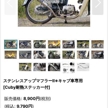
ステンレスアップマフラーII※キャブ車専用
[
Cuby耐熱ステッカー付
]
販売価格
:
8,900
円
(税別)
(
税込
:
9,790
円
)