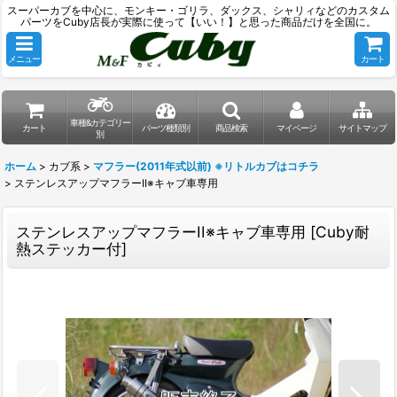
スーパーカブを中心に、モンキー・ゴリラ、ダックス、シャリィなどのカスタム
パーツをCuby店長が実際に使って【いい！】と思った商品だけを全国に。
メニュー
カート
車種&カテゴリー
カート
パーツ種類別
商品検索
マイページ
サイトマップ
別
ホーム
>
カブ系
>
マフラー(2011年式以前) ※リトルカブはコチラ
>
ステンレスアップマフラーII※キャブ車専用
ステンレスアップマフラーII※キャブ車専用
[
Cuby耐
熱ステッカー付
]