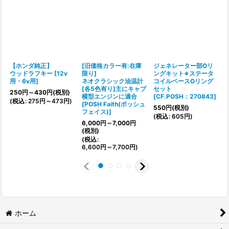
【ホンダ純正】
[旧価格カラー有:在庫
ジェネレーター部Oリ
ウッドラフキー
[
12v
限り]
ングキット※ステータ
用・6v用
]
ネオクラシック油温計
コイルベースOリング
[各5色有り]主にキャブ
セット
[
250
円
～430
円
(税別)
横型エンジンに適合
[
CF.POSH：270843
]
(
税込
:
275
円
～473
円
)
[
POSH Faith(ポッシュ
550
円
(税別)
(
フェイス)
]
(
税込
:
605
円
)
6,000
円
～7,000
円
(税別)
(
税込
:
6,600
円
～7,700
円
)
ホーム