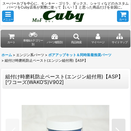
スーパーカブを中心に、モンキー・ゴリラ、ダックス、シャリィなどのカスタム
パーツをCuby店長が実際に使って【いい！】と思った商品だけを全国に。
メニュー
カート
車種&カテゴリー
カート
パーツ種類別
商品検索
マイページ
サイトマップ
別
ホーム
>
エンジン系パーツ
>
ボアアップキット＆同時装着推奨パーツ
>
組付け時磨耗防止ペースト(エンジン組付用)【ASP】
組付け時磨耗防止ペースト(エンジン組付用)【ASP】
[
ワコーズ(WAKO’S)V902
]