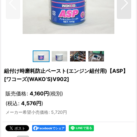
組付け時磨耗防止ペースト(エンジン組付用)【ASP】
[
ワコーズ(WAKO’S)V902
]
販売価格
:
4,160
円
(税別)
(
税込
:
4,576
円
)
メーカー希望小売価格
:
5,720
円
Facebookでシェア