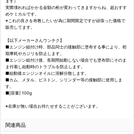
ます）
実際壊れればかかる金額の桁が変わってきますからね、超おすす
めケミカルです。
※これの良さを布教したいが為に期間限定ですが頑張った価格で
販売してます。
【以下メーカーさんウンチク】
■エンジン組付け時、部品同士の接触部に塗布する事により、初
期摩耗やカジリを防止します。
■エンジン組付け後、長期間始動しない場合でも塗布部にそのま
ま付着し始動時のトラブルを防止します。
■始動後エンジンオイルに溶解分散します。
■カム、メタル、ピストン、シリンダー等の接触部に使用しま
す。
■[容量] 100g
※在庫が無い場合お待たせすることがございます。
関連商品