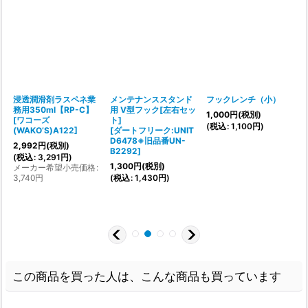
浸透潤滑剤ラスペネ業
メンテナンススタンド
フックレンチ（小）
務用350ml【RP-C】
用 V型フック[左右セッ
1,000
円
(税別)
[
ワコーズ
ト]
[
(
税込
:
1,100
円
)
(WAKO’S)A122
]
[
ダートフリーク:UNIT
D6478※旧品番UN-
2,992
円
(税別)
B2292
]
(
税込
:
3,291
円
)
(
1,300
円
(税別)
メーカー希望小売価格
:
:
3,740
円
(
税込
:
1,430
円
)
この商品を買った人は、こんな商品も買っています