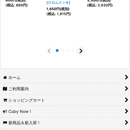
800
円
(税別)
3,300
円
(税別)
(
[
クロムメッキ
]
(
税込
:
880
円
)
(
税込
:
3,630
円
)
1,650
円
(税別)
(
税込
:
1,815
円
)
ホーム
ご利用案内
ショッピングカート
Cuby Now！
新商品＆新入荷！