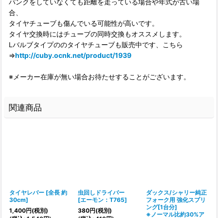
パンクをしていなくても距離を走っている場合や年式が古い場
合、
タイヤチューブも傷んでいる可能性が高いです。
タイヤ交換時にはチューブの同時交換もオススメします。
Lバルブタイプののタイヤチューブも販売中です、こちら
⇒
http://cuby.ocnk.net/product/1939
※メーカー在庫が無い場合お待たせすることがございます。
関連商品
タイヤレバー
[
全長 約
虫回しドライバー
ダックス/シャリー純正
30cm
]
[
エーモン：T765
]
フォーク用 強化スプリ
ング[1台分]
1,400
円
(税別)
380
円
(税別)
※ノーマル比約30%ア