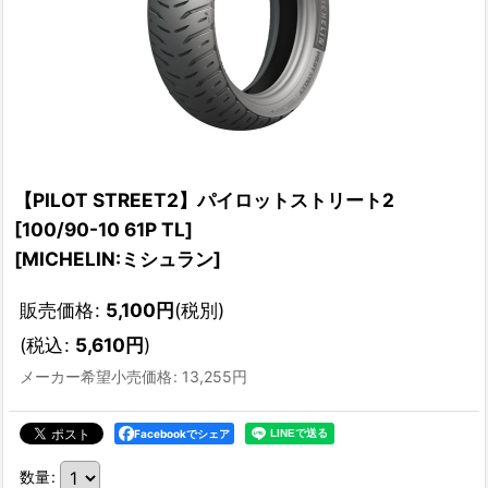
【PILOT STREET2】パイロットストリート2
[100/90-10 61P TL]
[
MICHELIN:ミシュラン
]
販売価格
:
5,100
円
(税別)
(
税込
:
5,610
円
)
メーカー希望小売価格
:
13,255
円
Facebookでシェア
数量
: