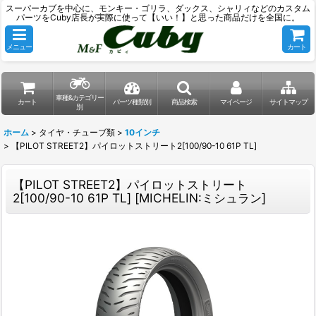
スーパーカブを中心に、モンキー・ゴリラ、ダックス、シャリィなどのカスタム
パーツをCuby店長が実際に使って【いい！】と思った商品だけを全国に。
メニュー
カート
車種&カテゴリー
カート
パーツ種類別
商品検索
マイページ
サイトマップ
別
ホーム
>
タイヤ・チューブ類
>
10インチ
>
【PILOT STREET2】パイロットストリート2[100/90-10 61P TL]
【PILOT STREET2】パイロットストリート
2[100/90-10 61P TL]
[
MICHELIN:ミシュラン
]