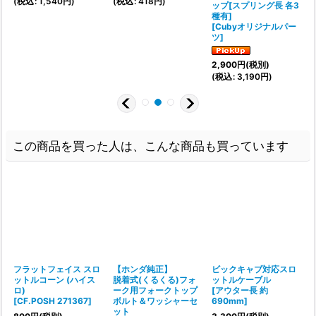
(
税込
:
1,540
円
)
(
税込
:
418
円
)
ップ[スプリング長 各3
種有]
[
Cubyオリジナルパー
ツ
]
1
(
2,900
円
(税別)
(
税込
:
3,190
円
)
この商品を買った人は、こんな商品も買っています
フラットフェイス スロ
【ホンダ純正】
ビックキャブ対応スロ
ットルコーン (ハイス
脱着式(くるくる)フォ
ットルケーブル
ロ)
ーク用フォークトップ
[
アウター長 約
[
[
CF.POSH 271367
]
ボルト＆ワッシャーセ
690mm
]
1
ット