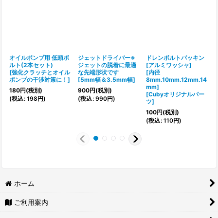
オイルポンプ用 低頭ボ
ジェットドライバー※
ドレンボルトパッキン
ルト(2本セット)
ジェットの脱着に最適
[アルミワッシャ]
[
強化クラッチとオイル
な先端形状です
[内径
ポンプの干渉対策に！
]
[
5mm幅＆3.5mm幅
]
8mm.10mm.12mm.14
mm]
[
180
円
(税別)
900
円
(税別)
[
Cubyオリジナルパー
1
(
税込
:
198
円
)
(
税込
:
990
円
)
ツ
]
(
100
円
(税別)
(
税込
:
110
円
)
ホーム
ご利用案内