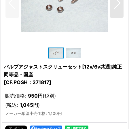
バルブアジャストスクリューセット[12v/6v共通]純正
同等品・国産
[
CF.POSH：271817
]
販売価格
:
950
円
(税別)
(
税込
:
1,045
円
)
メーカー希望小売価格
:
1,100
円
Facebookでシェア