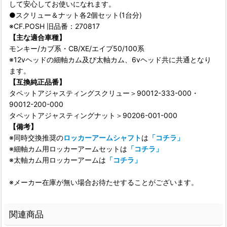
して安心してお使いになれます。
●スクリュー＆ナット各2個セット(1台分)
※CF.POSH 旧品番：270817
【主な適合車種】
モンキー/カブ系・CB/XE/エイプ50/100系
※12vヘッドの細軸カム及び太軸カム、6vヘッド共に共通となり
ます。
【互換純正品番】
タペットアジャスティングスクリュー＞90012-333-000・
90012-200-000
タペットアジャスティングナット＞90206-001-000
【備考】
※同時交換推奨の
ロッカーアームシャフト
は
「コチラ」
※細軸カム用ロッカーアームセットは
「コチラ」
※太軸カム用ロッカーアームは
「コチラ」
※メーカー在庫が無い場合お待たせすることがございます。
関連商品