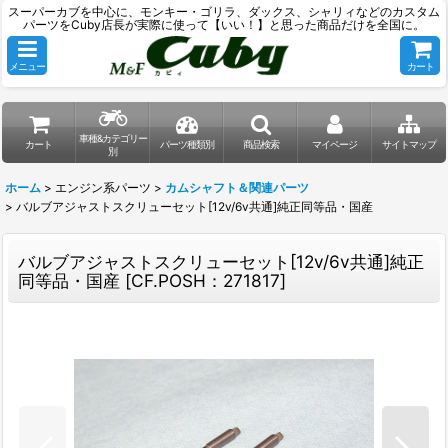
スーパーカブを中心に、モンキー・ゴリラ、ダックス、シャリィなどのカスタム
パーツをCuby店長が実際に使って【いい！】と思った商品だけを全国に。
メニュー
カート
車種&カテゴリー
カート
パーツ種類別
商品検索
マイページ
サイトマップ
別
ホーム
>
エンジン系パーツ
>
カムシャフト＆関連パーツ
>
バルブアジャストスクリューセット[12v/6v共通]純正同等品・国産
バルブアジャストスクリューセット[12v/6v共通]純正
同等品・国産
[
CF.POSH：271817
]