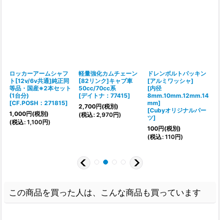
ロッカーアームシャフ
軽量強化カムチェーン
ドレンボルトパッキン
c
ト[12v/6v共通]純正同
[82リンク]キャブ車
[アルミワッシャ]
等
等品・国産※2本セット
50cc/70cc系
[内径
(1台分)
[
デイトナ：77415
]
8mm.10mm.12mm.14
[
CF.POSH：271815
]
mm]
[
2,700
円
(税別)
[
Cubyオリジナルパー
1,000
円
(税別)
(
税込
:
2,970
円
)
ツ
]
(
税込
:
1,100
円
)
(
100
円
(税別)
(
税込
:
110
円
)
この商品を買った人は、こんな商品も買っています