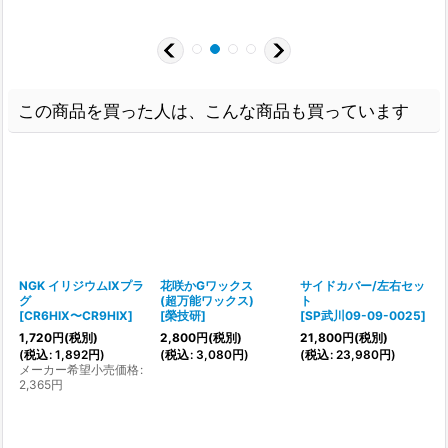
この商品を買った人は、こんな商品も買っています
NGK イリジウムIXプラ
花咲かGワックス
サイドカバー/左右セッ
グ
(超万能ワックス)
ト
[
CR6HIX〜CR9HIX
]
[
榮技研
]
[
SP武川09-09-0025
]
[
1,720
円
(税別)
2,800
円
(税別)
21,800
円
(税別)
1
(
税込
:
1,892
円
)
(
税込
:
3,080
円
)
(
税込
:
23,980
円
)
メーカー希望小売価格
:
(
2,365
円