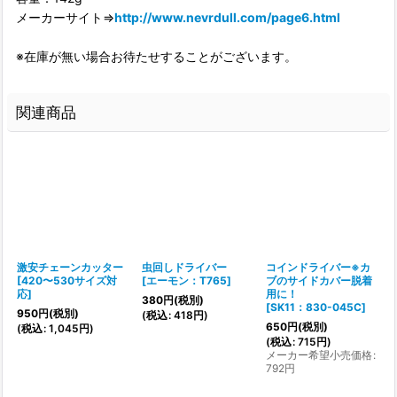
メーカーサイト⇒
http://www.nevrdull.com/page6.html
※在庫が無い場合お待たせすることがございます。
関連商品
激安チェーンカッター
虫回しドライバー
コインドライバー※カ
[
420〜530サイズ対
[
エーモン：T765
]
ブのサイドカバー脱着
応
]
用に！
380
円
(税別)
1
[
SK11：830-045C
]
950
円
(税別)
(
税込
:
418
円
)
(
650
円
(税別)
(
税込
:
1,045
円
)
(
税込
:
715
円
)
メーカー希望小売価格
:
:
792
円