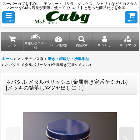
スーパーカブを中心に、モンキー・ゴリラ、ダックス、シャリィなどのカスタム
パーツをCuby店長が実際に使って【いい！】と思った商品だけを全国に。
メニュー
カート
車種&カテゴリー
カート
パーツ種類別
商品検索
マイページ
サイトマップ
別
ホーム
>
メンテナンス系
>
磨き・錆取り・洗車用品
>
ネバダル メタルポリッシュ(金属磨き定番ケミカル)
ネバダル メタルポリッシュ(金属磨き定番ケミカル)
[
メッキの錆落しやツヤ出しに！
]