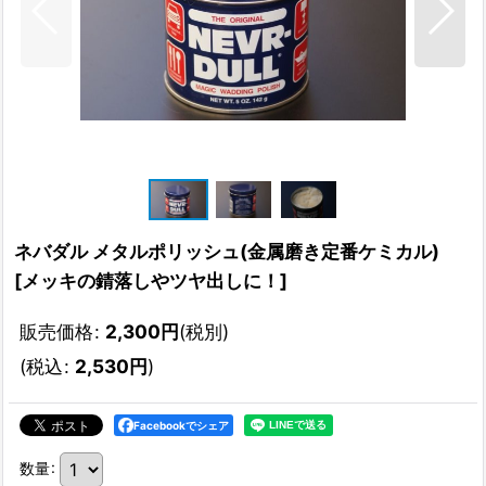
ネバダル メタルポリッシュ(金属磨き定番ケミカル)
[
メッキの錆落しやツヤ出しに！
]
販売価格
:
2,300
円
(税別)
(
税込
:
2,530
円
)
Facebookでシェア
数量
: