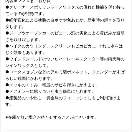
内容量２２０ｇ ねり状
●クリーナー／ポリッシャー／ワックスの優れた性能を併せ持っ
ているのが特徴です。
●経年変化による塗装の白ボケや色あせが、新車時の輝きを取り
戻します。
●ジープやオープンカーのビニール窓の劣化による黄ばみが透明
さを取り戻します。
●バイクのカウリング、スクリーンもピカピカ‥。それに水をは
じく効果もあります。
●ウインドシールドのついたハーレーやスクーター等の雨天時の
レインワックスとして。
●ロータスセブンなどのアルミ製ボンネット、フェンダーがすば
らしい鏡面にかわります。
●メッキのくすみ、軽度のサビを輝きにかえます。
●ドアミラーに貼りついた虫も簡単にとれます。
●漆製品のつや出し、貴金属のフィニッシュにもご利用頂けま
す。
※在庫が無い場合お待たせすることがございます。