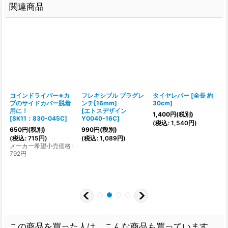
関連商品
コインドライバー※カ
フレキシブル プラグレ
タイヤレバー
[
全長 約
ブのサイドカバー脱着
ンチ[16mm]
30cm
]
用に！
[
エトスデザイン
1,400
円
(税別)
[
SK11：830-045C
]
Y0040-16C
]
(
税込
:
1,540
円
)
650
円
(税別)
990
円
(税別)
[
(
税込
:
715
円
)
(
税込
:
1,089
円
)
メーカー希望小売価格
:
1
792
円
(
1
この商品を買った人は、こんな商品も買っています