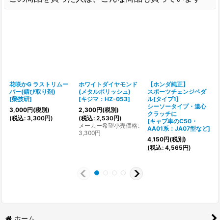
花咲かG ラストリムー
ホワイトダイヤモンド
【ホンダ純正】
バー(錆び取り剤)
(メタルポリッシュ)
スポーツチェンジペダ
[
榮技研
]
[
キジマ：HZ-053
]
ル[タイプ1]
シーソータイプ・遠心
3,000
円
(税別)
2,300
円
(税別)
1
クラッチに
(
税込
:
3,300
円
)
(
税込
:
2,530
円
)
(
[
キャブ車のC50・
メーカー希望小売価格
:
AA01系：JA07型など
]
3,300
円
4,150
円
(税別)
(
税込
:
4,565
円
)
ホーム