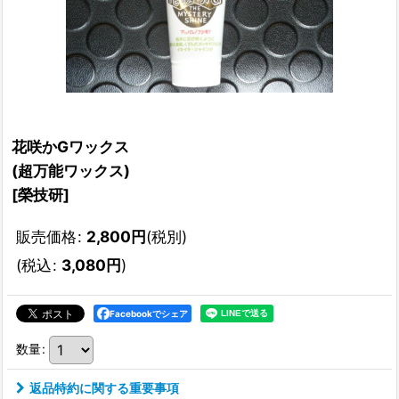
花咲かGワックス
(超万能ワックス)
[
榮技研
]
販売価格
:
2,800
円
(税別)
(
税込
:
3,080
円
)
Facebookでシェア
数量
:
返品特約に関する重要事項