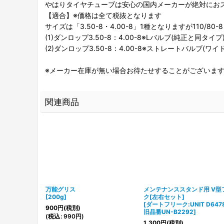
やはりタイヤチューブは安心の国内メーカーが絶対にお
【適合】※価格は全て税抜となります
サイズは「3.50-8・4.00-8」1種となりますが110/80-
(1)ダンロップ3.50-8：4.00-8※Lバルブ(純正と同タイプ
(2)ダンロップ3.50-8：4.00-8※ストレートバルブ(
※メーカー在庫が無い場合お待たせすることがございま
関連商品
万能グリス
メンテナンススタンド用 V型
[
200g
]
ク[左右セット]
[
ダートフリーク:UNIT D647
900
円
(税別)
旧品番UN-B2292
]
(
税込
:
990
円
)
1,300
円
(税別)