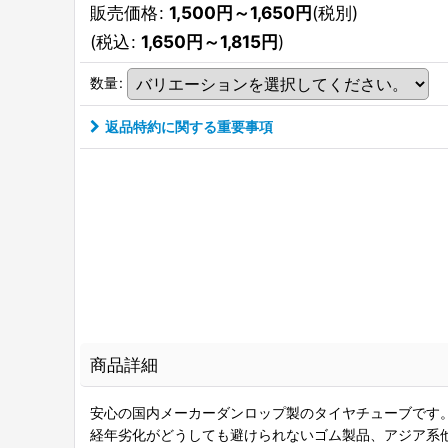
販売価格
:
1,500
円
～1,650
円
(税別)
(
税込
:
1,650
円
～1,815
円
)
数量
:
返品特約に関する重要事項
商品詳細
安心の国内メーカーダンロップ製のタイヤチューブです
経年劣化がどうしても避けられないゴム製品、アジア系