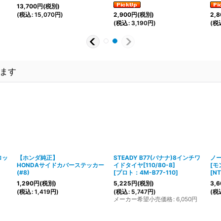
13,700
円
(税別)
(
税込
:
15,070
円
)
2,900
円
(税別)
2,8
(
税込
:
3,190
円
)
(
税
ます
ロッ
【ホンダ純正】
STEADY B77(バナナ)8インチワ
ノ
HONDAサイドカバーステッカー
イドタイヤ[110/80-8]
[モ
(#8)
[
プロト：4M-B77-110
]
[
NT
1,290
円
(税別)
5,225
円
(税別)
3,6
(
税込
:
1,419
円
)
(
税込
:
5,747
円
)
(
税
メーカー希望小売価格
:
6,050
円