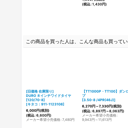
(
税込
:
1,430
円
)
この商品を買った人は、こんな商品も買ってい
[旧価格 在庫限り]
【TT100GP・TT100】ダン
DURO ８インチワイドタイヤ
プ
[120/70-8]
[
3.50-8 /4PR(46J)
]
[
キタコ：911-1123108
]
6,270
円
～7,330
円
(税別)
6,000
円
(税別)
(
税込
:
6,897
円
～8,063
円
)
(
税込
:
6,600
円
)
メーカー希望小売価格
:
メーカー希望小売価格
:
7,480
円
9,943
円
～11,613
円