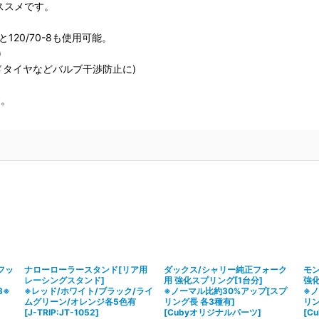
ススメです。
8と120/70-8も使用可能。
)
ワイドタイヤなどバルブ干渉防止に)
す。
フッ
ナローローラースタンド[リア用
ダックス/シャリー純正フォーク
モ
レーシングスタンド]
用 強化スプリング[1台分]
強化
8※
※レッド/ホワイト/ブラック/ライ
※ノーマル比約30%アップ[スプ
※ノ
ムグリーン/オレンジ各5色有
リング長 各3種有]
リン
[
J-TRIP:JT-1052
]
[
Cubyオリジナルパーツ
]
[
C