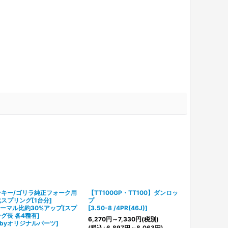
ンキー/ゴリラ純正フォーク用
【TT100GP・TT100】ダンロッ
スプリング[1台分]
プ
ーマル比約30%アップ[スプ
[
3.50-8 /4PR(46J)
]
グ長 各4種有]
6,270
円
～7,330
円
(税別)
ubyオリジナルパーツ
]
(
税込
:
6,897
円
～8,063
円
)