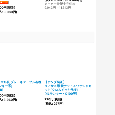
メーカー希望小売価格
:
9,943
円
～11,613
円
00
円
(税別)
込
:
3,080
円
)
ーマル長 ブレーキケーブル各種
【ホンダ純正】
【ホンダ純正
ンキー系]
リアサス用 袋ナット＆ワッシャセ
クラッチアウ
B
]
ット[クロムメッキ仕様]
ト[遠心クラッ
[
4Lモンキー・C100等
]
[
22119-040-
00
円
(税別)
270
円
(税別)
380
円
(税別)
込
:
3,960
円
)
(
税込
:
297
円
)
(
税込
:
418
円
)