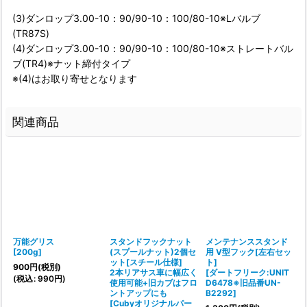
(3)ダンロップ3.00-10：90/90-10：100/80-10※Lバルブ
(TR87S)
(4)ダンロップ3.00-10：90/90-10：100/80-10※ストレートバル
ブ(TR4)※ナット締付タイプ
※(4)はお取り寄せとなります
関連商品
万能グリス
スタンドフックナット
メンテナンススタンド
[
200g
]
(スプールナット)2個セ
用 V型フック[左右セッ
ット[スチール仕様]
ト]
900
円
(税別)
2本リアサス車に幅広く
[
ダートフリーク:UNIT
(
税込
:
990
円
)
使用可能+旧カブはフロ
D6478※旧品番UN-
ントアップにも
B2292
]
[
Cubyオリジナルパー
[