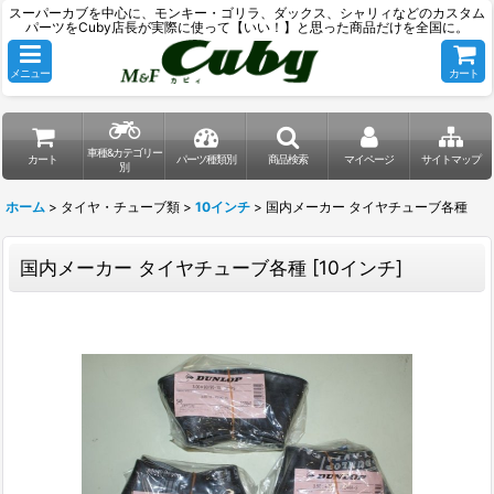
スーパーカブを中心に、モンキー・ゴリラ、ダックス、シャリィなどのカスタム
パーツをCuby店長が実際に使って【いい！】と思った商品だけを全国に。
メニュー
カート
車種&カテゴリー
カート
パーツ種類別
商品検索
マイページ
サイトマップ
別
ホーム
>
タイヤ・チューブ類
>
10インチ
>
国内メーカー タイヤチューブ各種
国内メーカー タイヤチューブ各種
[
10インチ
]