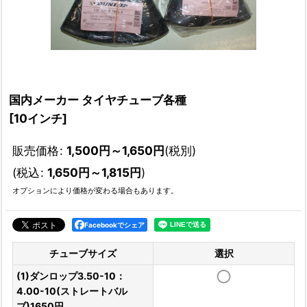
国内メーカー タイヤチューブ各種
[
10インチ
]
販売価格
:
1,500
円
～1,650
円
(税別)
(
税込
:
1,650
円
～1,815
円
)
オプションにより価格が変わる場合もあります。
Facebookでシェア
チューブサイズ
選択
(1)ダンロップ3.50-10：
4.00-10(ストレートバル
ブ)1650円