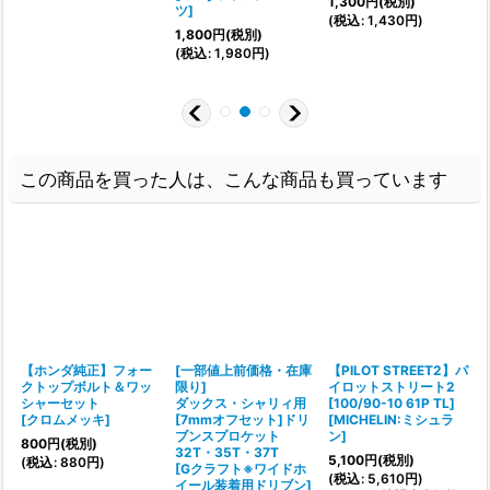
1,300
円
(税別)
ツ
]
1
(
税込
:
1,430
円
)
1,800
円
(税別)
(
(
税込
:
1,980
円
)
この商品を買った人は、こんな商品も買っています
【ホンダ純正】フォー
[一部値上前価格・在庫
【PILOT STREET2】パ
クトップボルト＆ワッ
限り]
イロットストリート2
シャーセット
ダックス・シャリィ用
[100/90-10 61P TL]
[
クロムメッキ
]
[7mmオフセット]ドリ
[
MICHELIN:ミシュラ
[
ブンスプロケット
ン
]
800
円
(税別)
32T・35T・37T
5,100
円
(税別)
(
税込
:
880
円
)
[
Gクラフト※ワイドホ
(
税込
:
5,610
円
)
(
イール装着用ドリブン
]