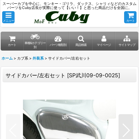
スーパーカブを中心に、モンキー・ゴリラ、ダックス、シャリィなどのカスタム
パーツをCuby店長が実際に使って【いい！】と思った商品だけを全国に。
メニュー
カート
車種&カテゴリー
カート
パーツ種類別
商品検索
マイページ
サイトマップ
別
ホーム
>
カブ系
>
外装系
>
サイドカバー/左右セット
サイドカバー/左右セット
[
SP武川09-09-0025
]