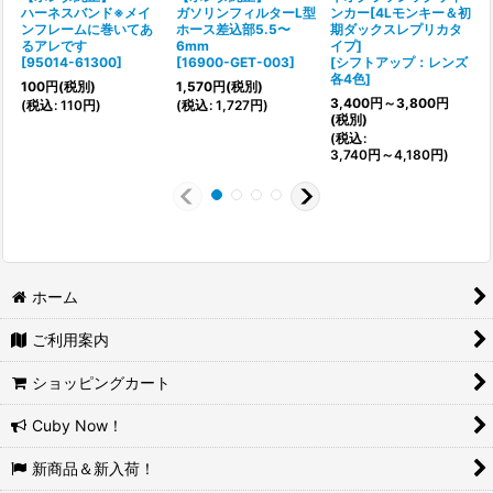
ハーネスバンド※メイ
ガソリンフィルターL型
ンカー[4Lモンキー＆初
ンフレームに巻いてあ
ホース差込部5.5〜
期ダックスレプリカタ
[
るアレです
6mm
イプ]
2
[
95014-61300
]
[
16900-GET-003
]
[
シフトアップ：レンズ
(
各4色
]
100
円
(税別)
1,570
円
(税別)
3,400
円
～3,800
円
(
税込
:
110
円
)
(
税込
:
1,727
円
)
(税別)
(
税込
:
3,740
円
～4,180
円
)
ホーム
ご利用案内
ショッピングカート
Cuby Now！
新商品＆新入荷！