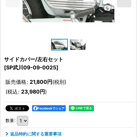
サイドカバー/左右セット
[
SP武川09-09-0025
]
販売価格
:
21,800
円
(税別)
(
税込
:
23,980
円
)
Facebookでシェア
数量
:
返品特約に関する重要事項