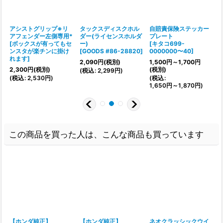
アシストグリップ※リ
タックスディスクホル
自賠責保険ステッカー
アフェンダー左側専用*
ダー(ライセンスホルダ
プレート
[
ボックスが有ってもセ
ー)
[
キタコ699-
[
ンスタが楽チンに掛け
[
GOODS #86-28820
]
0000000〜40
]
れます
]
2,090
円
(税別)
1,500
円
～1,700
円
(
2,300
円
(税別)
(税別)
(
税込
:
2,299
円
)
(
税込
:
2,530
円
)
(
税込
:
1,650
円
～1,870
円
)
この商品を買った人は、こんな商品も買っています
【ホンダ純正】
【ホンダ純正】
ネオクラッシックウイ