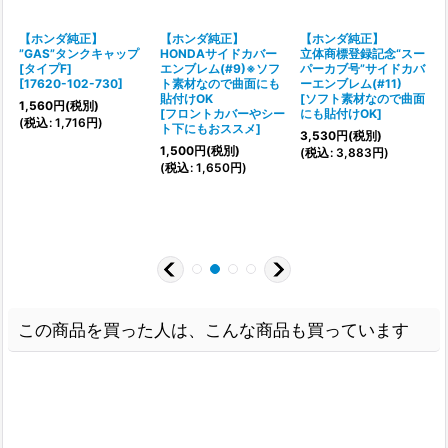
【ホンダ純正】
【ホンダ純正】
【ホンダ純正】
ダ
”GAS”タンクキャップ
HONDAサイドカバー
立体商標登録記念“スー
[タイプF]
エンブレム(#9)※ソフ
パーカブ号”サイドカバ
0
]
[
17620-102-730
]
ト素材なので曲面にも
ーエンブレム(#11)
貼付けOK
[
ソフト素材なので曲面
1,560
円
(税別)
[
フロントカバーやシー
にも貼付けOK
]
[
(
税込
:
1,716
円
)
ト下にもおススメ
]
3,530
円
(税別)
2
1,500
円
(税別)
(
税込
:
3,883
円
)
(
(
税込
:
1,650
円
)
この商品を買った人は、こんな商品も買っています