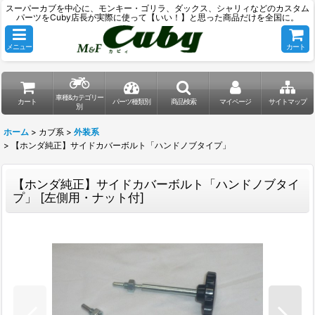
スーパーカブを中心に、モンキー・ゴリラ、ダックス、シャリィなどのカスタム
パーツをCuby店長が実際に使って【いい！】と思った商品だけを全国に。
メニュー
カート
車種&カテゴリー
カート
パーツ種類別
商品検索
マイページ
サイトマップ
別
ホーム
>
カブ系
>
外装系
>
【ホンダ純正】サイドカバーボルト「ハンドノブタイプ」
【ホンダ純正】サイドカバーボルト「ハンドノブタイ
プ」
[
左側用・ナット付
]