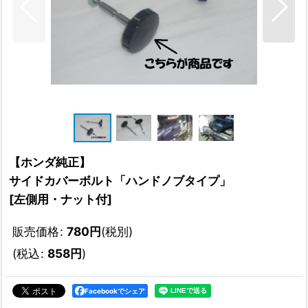
【ホンダ純正】
サイドカバーボルト「ハンドノブタイプ」
[
左側用・ナット付
]
販売価格
:
780
円
(税別)
(
税込
:
858
円
)
Facebookでシェア