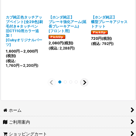
カブ純正色タッチアッ
【ホンダ純正】
【ホンダ純正】
プペイント[全29色]刷
ブレーキ強化アーム(延
蝶型ブレーキアジャス
毛付き※タッチペン
長ブレーキアーム)
トナット
旧CT110用カラー追
[
フロント用
]
[
加！
720
円
(税別)
[
Cubyオリジナルパー
(
2,080
円
(税別)
(
税込
:
792
円
)
ツ
]
(
税込
:
2,288
円
)
1,600
円
～2,000
円
(税別)
(
税込
:
1,760
円
～2,200
円
)
ホーム
ご利用案内
ショッピングカート