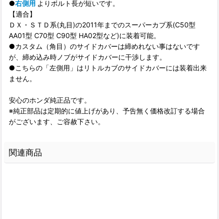
●
右側用
よりボルト長が短いです。
【適合】
ＤＸ・ＳＴＤ系(丸目)の2011年までのスーパーカブ系(C50型
AA01型 C70型 C90型 HA02型など)に装着可能。
●カスタム（角目）のサイドカバーは締めれない事はないです
が、締め込み時ノブがサイドカバーに干渉します。
●こちらの「左側用」はリトルカブのサイドカバーには装着出来
ません。
安心のホンダ純正品です。
※純正部品は定期的に値上げがあり、予告無く価格改訂する場合
がございます、ご容赦下さい。
関連商品