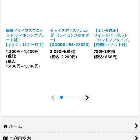
軽量ドライブスプロケ
タックスディスクホル
【ホンダ純正】
ット[フィキシングプレ
ダー(ライセンスホルダ
サイドカバーボルト
ート付]
ー)
「ハンドノブタイプ」
[
キタコ：12丁〜17丁
]
[
GOODS #86-28820
]
[
右側用・ナット付
]
[
1,300
円
～1,400
円
2,090
円
(税別)
780
円
(税別)
(税別)
(
税込
:
2,299
円
)
(
税込
:
858
円
)
9
(
税込
:
1,430
円
～1,540
円
)
2
(
3
ホーム
ご利用案内