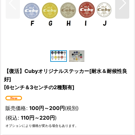
【復活】Cubyオリジナルステッカー[耐水＆耐候性良
好]
[
6センチ＆3センチの2種類有
]
販売価格
:
100
円
～200
円
(税別)
(
税込
:
110
円
～220
円
)
オプションにより価格が変わる場合もあります。