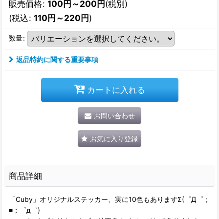
販売価格
:
100
円
～200
円
(税別)
(
税込
:
110
円
～220
円
)
数量
:
返品特約に関する重要事項
カートに入れる
お問い合わせ
お気に入り登録
商品詳細
「Cuby」オリジナルステッカー、実に10色もありますΣ(゜Д゜；
≡；゜д゜)