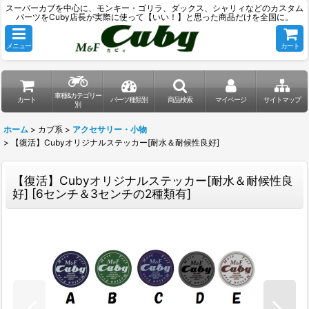
スーパーカブを中心に、モンキー・ゴリラ、ダックス、シャリィなどのカスタム
パーツをCuby店長が実際に使って【いい！】と思った商品だけを全国に。
メニュー
カート
車種&カテゴリー
カート
パーツ種類別
商品検索
マイページ
サイトマップ
別
ホーム
>
カブ系
>
アクセサリー・小物
>
【復活】Cubyオリジナルステッカー[耐水＆耐候性良好]
【復活】Cubyオリジナルステッカー[耐水＆耐候性良
好]
[
6センチ＆3センチの2種類有
]