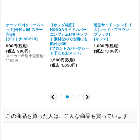
ホーン12v[クロームメ
【ホンダ純正】
足型サイドスタンドゴ
ッキ]外径φ65 ステー
HONDAサイドカバー
ム[レッド・ブラウン・
穴φ6
エンブレム(#9)※ソフ
ブラック]
[
[
デイトナ:96229
]
ト素材なので曲面にも
[
キジマ
]
貼付けOK
900
円
(税別)
1,000
円
(税別)
(
[
フロントカバーやシー
(
税込
:
990
円
)
(
税込
:
1,100
円
)
ト下にもおススメ
]
メーカー希望小売価格
:
1,500
円
(税別)
1,100
円
(
税込
:
1,650
円
)
この商品を買った人は、こんな商品も買っています