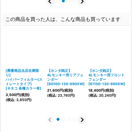
この商品を買った人は、こんな商品も買っています
[廃番商品当店在庫限
【ホンダ純正】
【ホンダ純正】
り]
4Lモンキー用リアフェ
4Lモンキー用フロント
ハイパーフィルター(ス
ンダー
フェンダー
トレートタイプ)
[
80100-130-690XW
]
[
61100-130-690XW
]
[
キタコ 各種カラー有
]
[
21,600
円
(税別)
18,400
円
(税別)
3,500
円
(税別)
(
税込
:
23,760
円
)
(
税込
:
20,240
円
)
1
(
税込
:
3,850
円
)
(