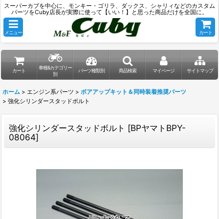
スーパーカブを中心に、モンキー・ゴリラ、ダックス、シャリィなどのカスタム
パーツをCuby店長が実際に使って【いい！】と思った商品だけを全国に。
メニュー
カート
車種&カテゴリー
カート
パーツ種類別
商品検索
マイページ
サイトマップ
別
ホーム
>
エンジン系パーツ
>
ボアアップキット＆同時装着推奨パーツ
>
強化シリンダースタッドボルト
強化シリンダースタッドボルト
[
BPヤマトBPY-
08064
]