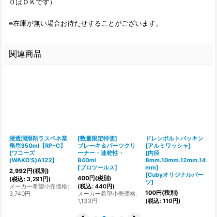
０はＯＫです）
※在庫が無い場合お待たせすることがございます。
関連商品
浸透潤滑剤ラスペネ業
[数量限定特価]
ドレンボルトパッキン
務用350ml【RP-C】
ブレーキ＆パーツクリ
[アルミワッシャ]
[
ワコーズ
ーナー・速乾性・
[内径
(WAKO’S)A122
]
840ml
8mm.10mm.12mm.14
[
[
プロツールス
]
mm]
2,992
円
(税別)
[
Cubyオリジナルパー
400
円
(税別)
1
(
税込
:
3,291
円
)
ツ
]
メーカー希望小売価格
:
(
税込
:
440
円
)
(
100
円
(税別)
:
3,740
円
メーカー希望小売価格
:
1,133
円
(
税込
:
110
円
)