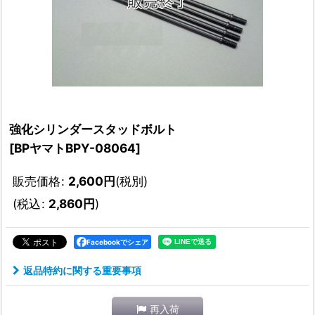
強化シリンダースタッドボルト
[
BPヤマトBPY-08064
]
販売価格
:
2,600
円
(税別)
(
税込
:
2,860
円
)
Facebookでシェア
返品特約に関する重要事項
再入荷