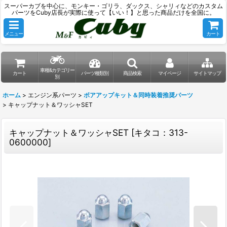
スーパーカブを中心に、モンキー・ゴリラ、ダックス、シャリィなどのカスタム
パーツをCuby店長が実際に使って【いい！】と思った商品だけを全国に。
メニュー
カート
車種&カテゴリー
カート
パーツ種類別
商品検索
マイページ
サイトマップ
別
ホーム
>
エンジン系パーツ
>
ボアアップキット＆同時装着推奨パーツ
>
キャップナット＆ワッシャSET
キャップナット＆ワッシャSET
[
キタコ：313-
0600000
]