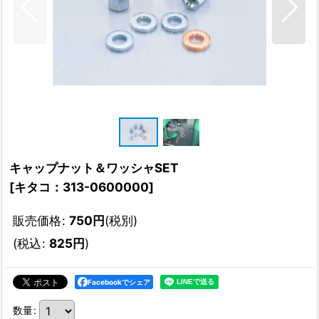
キャップナット＆ワッシャSET
[
キタコ：313-0600000
]
販売価格
:
750
円
(税別)
(
税込
:
825
円
)
Facebookでシェア
数量
: