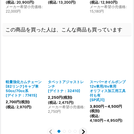
(
税込
:
20,900
円
)
(
税込
:
13,200
円
)
(
税込
:
12,980
円
)
メーカー希望小売価格
:
メーカー希望小売価格
:
22,000
円
15,180
円
この商品を買った人は、こんな商品も買っています
軽量強化カムチェーン
タペットアジャストレ
スーパーオイルポンプ
[82リンク]キャブ車
ンチ
12v車用/6v車用
[
50cc/70cc系
[
デイトナ：32410
]
オリフィス加工用工具
[
デイトナ：77415
]
付も有
2,250
円
(税別)
1
[
SP武川
]
2,700
円
(税別)
(
税込
:
2,475
円
)
(
3,800
円
～4,500
円
(
税込
:
2,970
円
)
メーカー希望小売価格
:
(税別)
2,750
円
(
税込
:
4,180
円
～4,950
円
)