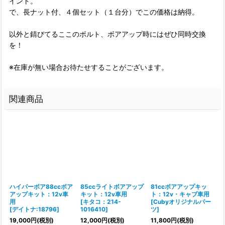
イント。
で、長ナット付、４個セット（１台分）でこの価格は納得。
以外と錆びてるここのボルト、ボアアップ時にはぜひ同時交換
を！
※在庫が無い場合お待たせすることがございます。
関連商品
ハイパーボア88ccボア
85ccライトボアアップ
81ccボアアップキッ
アップキット：12v車
キット：12v車用
ト：12v・キャブ車用
用
[
キタコ：214-
[
Cubyオリジナルパー
[
デイトナ:18796
]
1016410
]
ツ
]
19,000
円
(税別)
12,000
円
(税別)
11,800
円
(税別)